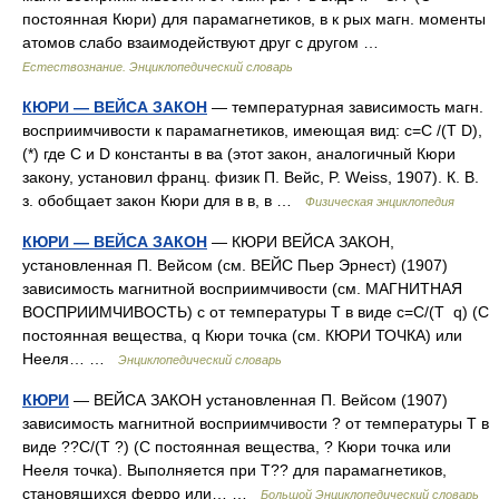
постоянная Кюри) для парамагнетиков, в к рых магн. моменты
атомов слабо взаимодействуют друг с другом …
Естествознание. Энциклопедический словарь
КЮРИ — ВЕЙСА ЗАКОН
— температурная зависимость магн.
восприимчивости к парамагнетиков, имеющая вид: c=С /(T D),
(*) где С и D константы в ва (этот закон, аналогичный Кюри
закону, установил франц. физик П. Вейс, P. Weiss, 1907). К. В.
з. обобщает закон Кюри для в в, в …
Физическая энциклопедия
КЮРИ — ВЕЙСА ЗАКОН
— КЮРИ ВЕЙСА ЗАКОН,
установленная П. Вейсом (см. ВЕЙС Пьер Эрнест) (1907)
зависимость магнитной восприимчивости (см. МАГНИТНАЯ
ВОСПРИИМЧИВОСТЬ) c от температуры Т в виде c=С/(Т q) (С
постоянная вещества, q Кюри точка (см. КЮРИ ТОЧКА) или
Нееля… …
Энциклопедический словарь
КЮРИ
— ВЕЙСА ЗАКОН установленная П. Вейсом (1907)
зависимость магнитной восприимчивости ? от температуры Т в
виде ??С/(Т ?) (С постоянная вещества, ? Кюри точка или
Нееля точка). Выполняется при Т?? для парамагнетиков,
становящихся ферро или… …
Большой Энциклопедический словарь