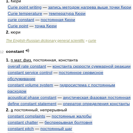
1.
Кюри
Curie point writing
—
запись методом нагрева выше точки Кюри
Curie temperature
—
температура Кюри
curie constant
—
постоянная Кюри
Curie point
—
точка Кюри
2.
кюри
The English-Russian dictionary general scientific
curie
>
constant
12
1.
n мат. физ.
постоянная, константа
overall rate constant
—
константа скорости суммарной реакции
constant service control
—
постоянное сервисное
обслуживание
constant volume system
—
гидросистема с постоянным
расходом
acoustical phase constant
—
акустическая фазовая постоянная
define constant statement
—
оператор определения константы
2.
a
постоянный, непрерывный
constant complaints
—
постоянные жалобы
constant chatter
—
беспрерывная болтовня
constant pitch
—
постоянный шаг