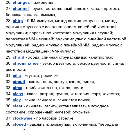
26.
changes
- изменения;
27.
channel
- русло; естественный водоток; канал; протока;
борозда; канавка; выемка;
28.
chirp
- ЛЧМ-импульс; метод сжатия импульсов; метод
сжатия импульсов с использованием линейной частотной
модуляции; паразитная частотная модуляция несущей;
паразитная ЧМ несущей; радиоимпульс с линейной частотной
модуляцией; радиоимпульс с линейной ЧМ; радиоимпульс с
частотной модуляцией; ЧМ-импульс;
29.
chord
- хорда; спинная струна; связка; канатик; тяж;
30.
chrominance
- вектор цветности; сектор цветности; сигнал
цветности;
31.
cilia
- жгутики; реснички;
32.
circuit
- схема; цепь; контур; канал; линия;
33.
circa
- приблизительно; около; почти;
34.
class
- класс; разряд; группа; категория; сорт; качество;
35.
clay
- глина; глинозём; глинистая почва;
36.
clear
- очищать; гасить; устанавливать в исходное
состояние; сброшенный; нулевой; открытый;
37.
clockwise
- по часовой стрелке;
38.
closed
- закрытый; замкнутый; включенный; "передача