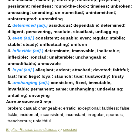
persistent; relentless; round-the-clock; timeless; unbroken;
unceasing; unending; unintermitted; unintermittent;
uninterrupted; unremitting
2.
determined (adj.)
assiduous; dependable; determined;
diligent; persevering; resolute; steadfast; unflagging
3.
even (adj.)
consistent; equable; even; regular; stabile;
stable; steady; unfluctuating; uniform
4.
inflexible (adj.)
determinate; immovable; inalterable;
inflexible; ironclad; unalterable; unchangeable;
unmodifiable; unmovable
5.
loyal (adj.)
allegiant; ardent; attached; devoted; faithful;
fast; firm; liege; loyal; staunch; true; trustworthy; trusty
6.
unchanging (adj.)
consistent; fixed; immutable;
invariable; permanent; same; unchanging; undeviating;
unfailing; unvarying
Антонимический ряд:
broken; casual; changeable; erratic; exceptional; faithless; false;
fickle; incidental; inconsistent; inconstant; irregular; sporadic;
treacherous; unfaithful
English-Russian base dictionary
constant
>