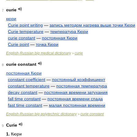
curie
7
кюри
Curie point writing
—
запись методом нагрева выше точки Кюри
Curie temperature
—
температура Кюри
curie constant
—
постоянная Кюри
Curie point
—
точка Кюри
English-Russian big medical dictionary
curie
>
curie constant
8
постоянная Кюри
constant coefficient
—
постоянный коэффициент
constant temperature
—
постоянная температура
decay constant
—
постоянная времени затухания
fall time constant
—
постоянная времени спада
fast time constant
—
малая постоянная времени
English-Russian big polytechnic dictionary
curie constant
>
Curie
9
1.
Кюри