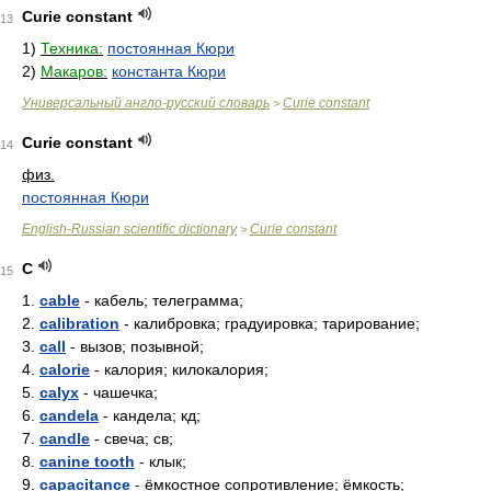
Curie constant
13
1)
Техника:
постоянная Кюри
2)
Макаров:
константа Кюри
Универсальный англо-русский словарь
Curie constant
>
Curie constant
14
физ.
постоянная Кюри
English-Russian scientific dictionary
Curie constant
>
C
15
1.
cable
- кабель; телеграмма;
2.
calibration
- калибровка; градуировка; тарирование;
3.
call
- вызов; позывной;
4.
calorie
- калория; килокалория;
5.
calyx
- чашечка;
6.
candela
- кандела; кд;
7.
candle
- свеча; св;
8.
canine tooth
- клык;
9.
capacitance
- ёмкостное сопротивление; ёмкость;