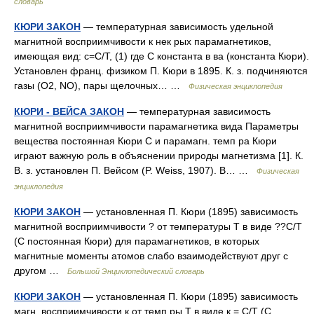
словарь
КЮРИ ЗАКОН
— температурная зависимость удельной
магнитной восприимчивости к нек рых парамагнетиков,
имеющая вид: c=С/Т, (1) где С константа в ва (константа Кюри).
Установлен франц. физиком П. Кюри в 1895. К. з. подчиняются
газы (O2, NO), пары щелочных… …
Физическая энциклопедия
КЮРИ - ВЕЙСА ЗАКОН
— температурная зависимость
магнитной восприимчивости парамагнетика вида Параметры
вещества постоянная Кюри С и парамагн. темп pa Кюри
играют важную роль в объяснении природы магнетизма [1]. К.
В. з. установлен П. Вейсом (P. Weiss, 1907). В… …
Физическая
энциклопедия
КЮРИ ЗАКОН
— установленная П. Кюри (1895) зависимость
магнитной восприимчивости ? от температуры Т в виде ??С/Т
(С постоянная Кюри) для парамагнетиков, в которых
магнитные моменты атомов слабо взаимодействуют друг с
другом …
Большой Энциклопедический словарь
КЮРИ ЗАКОН
— установленная П. Кюри (1895) зависимость
магн. восприимчивости к от темп ры Т в виде к = С/Т (С