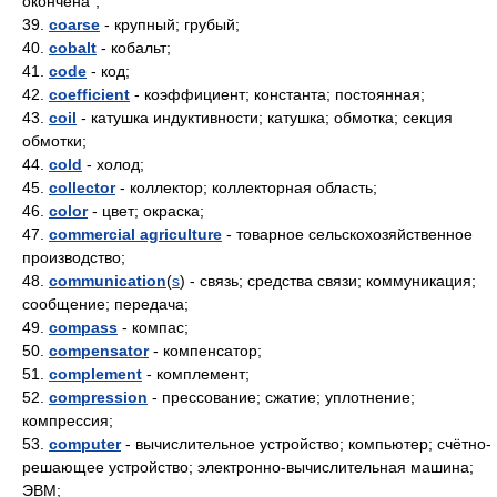
окончена";
39.
coarse
- крупный; грубый;
40.
cobalt
- кобальт;
41.
code
- код;
42.
coefficient
- коэффициент; константа; постоянная;
43.
coil
- катушка индуктивности; катушка; обмотка; секция
обмотки;
44.
cold
- холод;
45.
collector
- коллектор; коллекторная область;
46.
color
- цвет; окраска;
47.
commercial agriculture
- товарное сельскохозяйственное
производство;
48.
communication
(
s
) - связь; средства связи; коммуникация;
сообщение; передача;
49.
compass
- компас;
50.
compensator
- компенсатор;
51.
complement
- комплемент;
52.
compression
- прессование; сжатие; уплотнение;
компрессия;
53.
computer
- вычислительное устройство; компьютер; счётно-
решающее устройство; электронно-вычислительная машина;
ЭВМ;