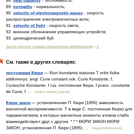
88.
heat capacity
- теплоёмкость;
89.
normality
- нормальность;
90.
velocity of electromagnetic waves
- скорость
распространения электромагнитных волн;
91.
velocity of light
- скорость света;
92. военное обозначение управляющих устройств;
93. цилиндрический буй
Англо-русский словарь технических аббревиатур
C
>
См. также в других словарях:
постоянная Кюри
— Kiuri konstanta statusas T sritis fizika
atitikmenys: angl. Curie constant vok. Curie Konstante, f;
Curiesche Konstante, f rus. постоянная Кюри, f pranc. constante
de Curie, f …
Fizikos terminų žodynas
Кюри закон
— установленная П. Кюри (1895) зависимость
магнитной восприимчивости Т в виде С постоянная Кюри) для
парамагнетиков, в которых магнитные моменты атомов слабо
взаимодействуют друг с другом. * * * КЮРИ ЗАКОН КЮРИ
ЗАКОН, установленная П. Кюри (1895) …
Энциклопедический