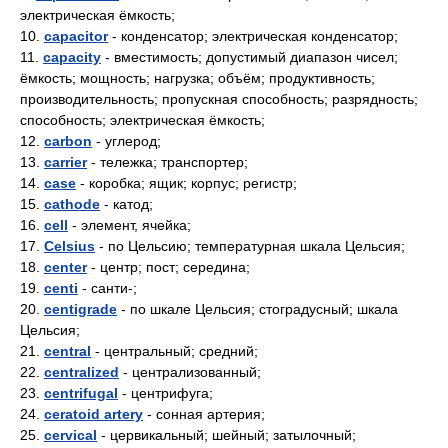
электрическая ёмкость;
10.
capacitor
- конденсатор; электрическая конденсатор;
11.
capacity
- вместимость; допустимый диапазон чисел;
ёмкость; мощность; нагрузка; объём; продуктивность;
производительность; пропускная способность; разрядность;
способность; электрическая ёмкость;
12.
carbon
- углерод;
13.
carrier
- тележка; транспортер;
14.
case
- коробка; ящик; корпус; регистр;
15.
cathode
- катод;
16.
cell
- элемент, ячейка;
17.
Celsius
- по Цельсию; температурная шкала Цельсия;
18.
center
- центр; пост; середина;
19.
centi
- санти-;
20.
centigrade
- по шкале Цельсия; стоградусный; шкала
Цельсия;
21.
central
- центральный; средний;
22.
centralized
- централизованный;
23.
centrifugal
- центрифуга;
24.
ceratoid artery
- сонная артерия;
25.
cervical
- цервикальный; шейный; затылочный;