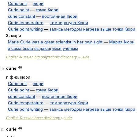
Curie unit
—
кюри
Curie point
—
точка Кюри
curie constant
—
постоянная Кюри
Curie temperature
—
температура Кюри
Curie point writing
—
запись методом нагрева выше точки Кюри
2.
кюри
Marie Curie was a great scientist in her own right
—
Мария Кюри
и сама была выдающимся учёным
English-Russian big polytechnic dictionary
Curie
>
curie
10
n физ.
кюри
Curie unit
—
кюри
Curie point
—
точка Кюри
curie constant
—
постоянная Кюри
Curie temperature
—
температура Кюри
Curie point writing
—
запись методом нагрева выше точки Кюри
English-Russian base dictionary
curie
>
curie
11