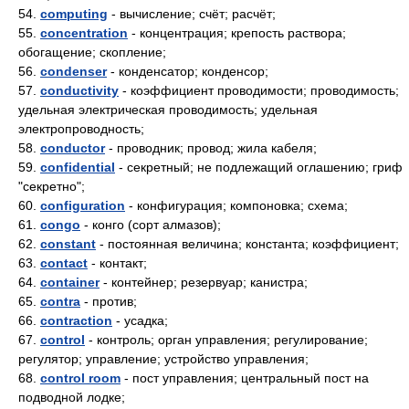
54.
computing
- вычисление; счёт; расчёт;
55.
concentration
- концентрация; крепость раствора;
обогащение; скопление;
56.
condenser
- конденсатор; конденсор;
57.
conductivity
- коэффициент проводимости; проводимость;
удельная электрическая проводимость; удельная
электропроводность;
58.
conductor
- проводник; провод; жила кабеля;
59.
confidential
- секретный; не подлежащий оглашению; гриф
"секретно";
60.
configuration
- конфигурация; компоновка; схема;
61.
congo
- конго (сорт алмазов);
62.
constant
- постоянная величина; константа; коэффициент;
63.
contact
- контакт;
64.
container
- контейнер; резервуар; канистра;
65.
contra
- против;
66.
contraction
- усадка;
67.
control
- контроль; орган управления; регулирование;
регулятор; управление; устройство управления;
68.
control room
- пост управления; центральный пост на
подводной лодке;