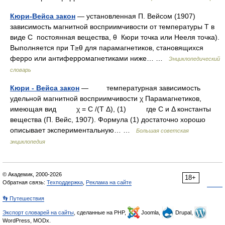
Кюри-Вейса закон
— установленная П. Вейсом (1907)
зависимость магнитной восприимчивости от температуры Т в
виде С постоянная вещества, θ Кюри точка или Нееля точка).
Выполняется при Т≥θ для парамагнетиков, становящихся
ферро или антиферромагнетиками ниже… …
Энциклопедический
словарь
Кюри - Вейса закон
— температурная зависимость
удельной магнитной восприимчивости χ Парамагнетиков,
имеющая вид χ = С /(Т Δ), (1) где C и Δ константы
вещества (П. Вейс, 1907). Формула (1) достаточно хорошо
описывает экспериментальную… …
Большая советская
энциклопедия
© Академик, 2000-2026
18+
Обратная связь:
Техподдержка
,
Реклама на сайте
👣 Путешествия
Экспорт словарей на сайты
, сделанные на PHP,
Joomla,
Drupal,
WordPress, MODx.