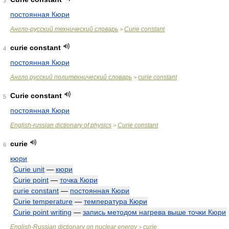
3
постоянная Кюри
Англо-русский технический словарь
Curie constant
>
curie constant
4
постоянная Кюри
Англо русский политехнический словарь
curie constant
>
Curie constant
5
постоянная Кюри
English-russian dictionary of physics
Curie constant
>
curie
6
кюри
Curie unit
—
кюри
Curie point
—
точка Кюри
curie constant
—
постоянная Кюри
Curie temperature
—
температура Кюри
Curie point writing
—
запись методом нагрева выше точки Кюри
English-Russian dictionary on nuclear energy
curie
>