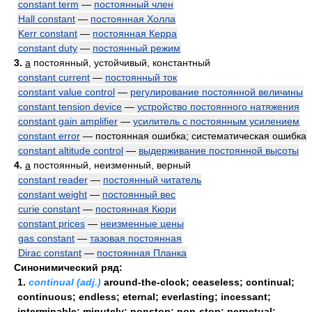
constant term
—
постоянный член
Hall constant
—
постоянная Холла
Kerr constant
—
постоянная Керра
constant duty
—
постоянный режим
3.
a
постоянный, устойчивый, константный
constant current
—
постоянный ток
constant value control
—
регулирование постоянной величины
constant tension device
—
устройство постоянного натяжения
constant gain amplifier
—
усилитель с постоянным усилением
constant error
— постоянная ошибка; систематическая ошибка
constant altitude control
—
выдерживание постоянной высоты
4.
a
постоянный, неизменный, верный
constant reader
—
постоянный читатель
constant weight
—
постоянный вес
curie constant
—
постоянная Кюри
constant prices
—
неизменные цены
gas constant
—
тазовая постоянная
Dirac constant
—
постоянная Планка
Синонимический ряд:
1.
continual (adj.)
around-the-clock; ceaseless; continual;
continuous; endless; eternal; everlasting; incessant;
interminable; minutely; nonstop; non-stop; perpetual;