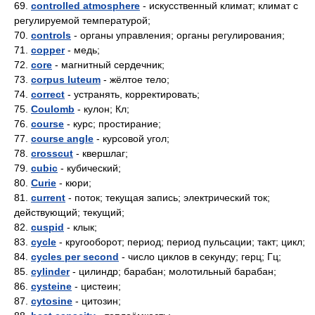
69.
controlled atmosphere
- искусственный климат; климат с
регулируемой температурой;
70.
controls
- органы управления; органы регулирования;
71.
copper
- медь;
72.
core
- магнитный сердечник;
73.
corpus luteum
- жёлтое тело;
74.
correct
- устранять, корректировать;
75.
Coulomb
- кулон; Кл;
76.
course
- курс; простирание;
77.
course angle
- курсовой угол;
78.
crosscut
- квершлаг;
79.
cubic
- кубический;
80.
Curie
- кюри;
81.
current
- поток; текущая запись; электрический ток;
действующий; текущий;
82.
cuspid
- клык;
83.
cycle
- кругооборот; период; период пульсации; такт; цикл;
84.
cycles per second
- число циклов в секунду; герц; Гц;
85.
cylinder
- цилиндр; барабан; молотильный барабан;
86.
cysteine
- цистеин;
87.
cytosine
- цитозин;