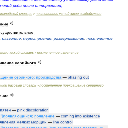
ачений
ряда
после
интервенции
)
английский
словарь
постепенное
устойчивое
воздействие
>
ение
существительное:
,
развитие
,
перестроение
,
развертывание
,
постепенное
онимический
словарь
постепенное
изменение
>
ащение
серийного
ащение
серийного
;
производства
—
phasing
out
ьшой
базовый
словарь
постепенное
прекращение
серийного
>
ение
пятен
—
pink
discoloration
n
"]
появляющийся
;
появление
—
coming
into
existence
явления
мелких
морщин
—
line
control