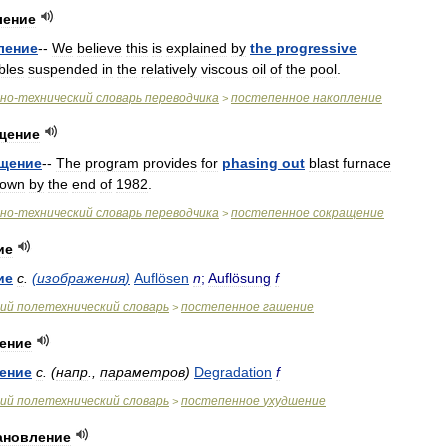
ление
ление
--
We
believe
this
is
explained
by
the
progressive
bles
suspended
in
the
relatively
viscous
oil
of
the
pool
.
чно
-
технический
словарь
переводчика
постепенное
накопление
>
щение
щение
--
The
program
provides
for
phasing
out
blast
furnace
town
by
the
end
of
1982
.
чно
-
технический
словарь
переводчика
постепенное
сокращение
>
ие
ие
с
.
(
изображения
)
Auflösen
n
;
Auflösung
f
ий
полетехнический
словарь
постепенное
гашение
>
ение
ение
с
.
(
напр
.,
параметров
)
Degradation
f
ий
полетехнический
словарь
постепенное
ухудшение
>
ановление