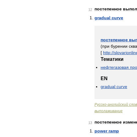
постепенное
выпол
12
gradual
curve
постепенное
вы
(
при
бурении
скв
[
http:
//
slovarionlin
Тематики
нефтегазовая
пр
EN
gradual
curve
Русско
-
английский
сло
выполаживание
постепенное
измен
13
power
ramp