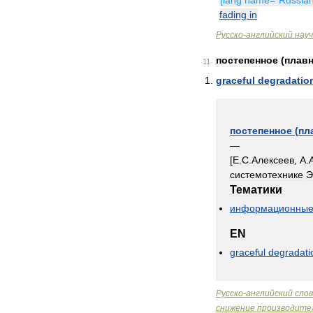
[
lang
name
="
Russia
fading
in
Русско
-
английский
нау
постепенное
(
плав
11
graceful
degradatio
постепенное
(
пл
—
[
Е
.
С
.
Алексеев
,
А
.
системотехнике
Тематики
информационны
EN
graceful
degradati
Русско
-
английский
сло
снижение
производите