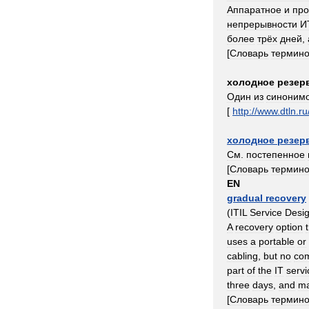
Аппаратное
и
пр
непрерывности
И
более
трёх
дней
,
[
Словарь
термин
холодное
резер
Один
из
синоним
[
http:
//
www
.
dtln
.
ru
холодное
резер
См
.
постепенное
[
Словарь
термин
EN
gradual
recovery
(
ITIL
Service
Desi
A
recovery
option
uses
a
portable
or
cabling
,
but
no
co
part
of
the
IT
servi
three
days
,
and
m
[
Словарь
термин