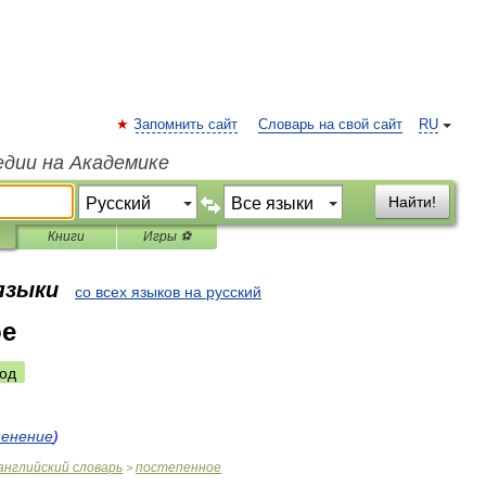
Запомнить сайт
Словарь на свой сайт
RU
едии на Академике
Найти!
Книги
Игры ⚽
 языки
со всех языков на русский
ое
од
менение
)
английский
словарь
постепенное
>