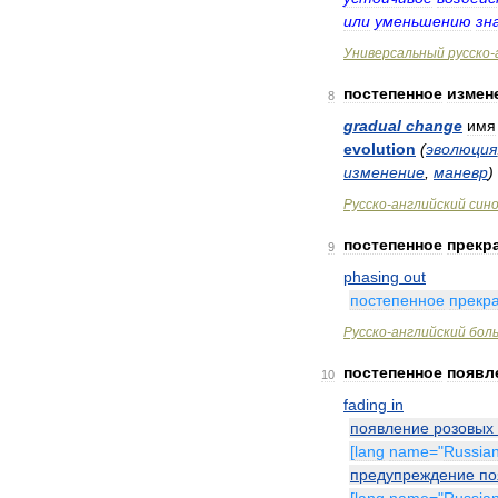
или
уменьшению
зн
Универсальный
русско
-
постепенное
измен
8
gradual
change
имя
evolution
(
эволюция
изменение
,
маневр
)
Русско
-
английский
син
постепенное
прекр
9
phasing
out
постепенное
прекр
Русско
-
английский
бол
постепенное
появл
10
fading
in
появление
розовых
[
lang
name
="
Russia
предупреждение
по