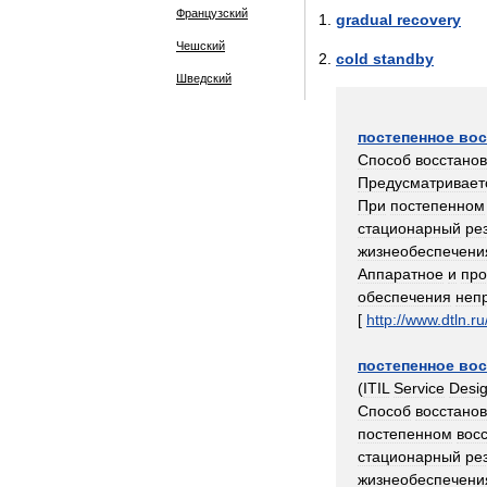
Французский
gradual
recovery
Чешский
cold
standby
Шведский
постепенное
вос
Способ
восстано
Предусматривает
При
постепенном
стационарный
ре
жизнеобеспечени
Аппаратное
и
пр
обеспечения
неп
[
http:
//
www
.
dtln
.
ru
постепенное
вос
(
ITIL
Service
Desi
Способ
восстано
постепенном
вос
стационарный
ре
жизнеобеспечени