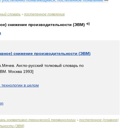
n
"]
постепенно
появляющийся
;
постепенное
появление
—
чный
словарь
постепенное
появление
>
ное
)
снижение
производительности
(
ЭВМ
)
n
авное
)
снижение
производительности
(
ЭВМ
)
А
.
Мячев
.
Англо
-
русский
толковый
словарь
по
ЭВМ
.
Москва
1993
]
е
технологии
в
целом
on
варь
нормативно
-
технической
терминологии
постепенное
(
плавное
)
>
льности
(
ЭВМ
)