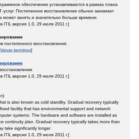
ограммное
обеспечение
устанавливаются
в
рамках
плана
Т
-
услуг
.
Постепенное
восстановление
обычно
занимает
а
может
занять
и
значительно
больше
времени
.
ов
ITIL
версия
1
.
0
,
29
июля
2011
г
.]
вирование
ов
постепенного
восстановления
.
/
slovar
-
terminov
]
вирование
восстановление
.
ов
ITIL
версия
1
.
0
,
29
июля
2011
г
.]
gn
)
that
is
also
known
as
cold
standby
.
Gradual
recovery
typically
fixed
facility
that
has
environmental
support
and
network
mputer
systems
.
The
hardware
and
software
are
installed
as
ce
continuity
plan
.
Gradual
recovery
typically
takes
more
than
ay
take
significantly
longer
.
ов
ITIL
версия
1
.
0
,
29
июля
2011
г
.]