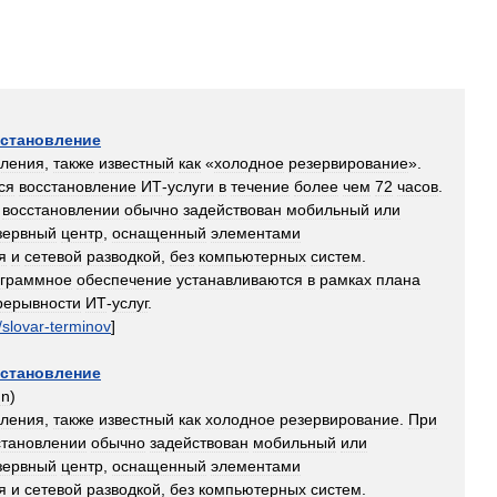
становление
вления
,
также
известный
как
«
холодное
резервирование
».
ся
восстановление
ИТ
-
услуги
в
течение
более
чем
72
часов
.
восстановлении
обычно
задействован
мобильный
или
зервный
центр
,
оснащенный
элементами
я
и
сетевой
разводкой
,
без
компьютерных
систем
.
ограммное
обеспечение
устанавливаются
в
рамках
плана
рерывности
ИТ
-
услуг
.
/
slovar
-
terminov
]
становление
gn
)
вления
,
также
известный
как
холодное
резервирование
.
При
становлении
обычно
задействован
мобильный
или
зервный
центр
,
оснащенный
элементами
я
и
сетевой
разводкой
,
без
компьютерных
систем
.