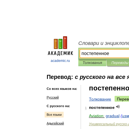
Словари и энциклоп
academic.ru
Толкования
Переводы
Перевод:
с русского на все
постепенн
Со всех языков на:
Русский
Толкование
Перев
С русского на:
постепенное
1
Все языки
Aviation:
gradual
(
из
Адыгейский
Универсальный
русско
-