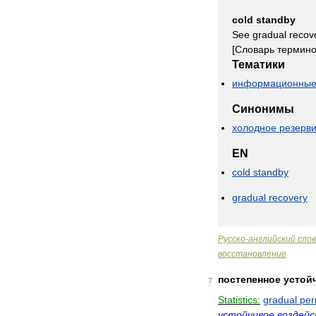
cold
standby
See
gradual
recov
[
Словарь
термин
Тематики
информационны
Синонимы
холодное
резерв
EN
cold
standby
gradual
recovery
Русско
-
английский
сло
восстановление
постепенное
устой
7
Statistics:
gradual
per
устойчивое
воздей