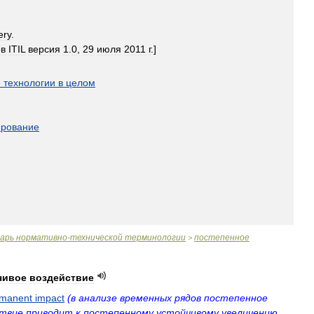
ery
.
ов
ITIL
версия
1
.
0
,
29
июля
2011
г
.]
е
технологии
в
целом
ирование
варь
нормативно
-
технической
терминологии
постепенное
>
чивое
воздействие
manent
impact
(
в
анализе
временных
рядов
постепенное
ствие
приводит
к
постепенному
устойчивому
увеличению