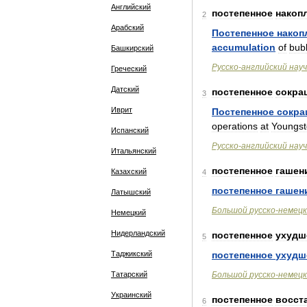
Английский
постепенное
накоп
2
Арабский
Постепенное
накоп
accumulation
of
bub
Башкирский
Русско
-
английский
нау
Греческий
Датский
постепенное
сокра
3
Иврит
Постепенное
сокра
operations
at
Youngs
Испанский
Русско
-
английский
нау
Итальянский
постепенное
гашен
Казахский
4
постепенное
гашен
Латышский
Большой
русско
-
немецк
Немецкий
Нидерландский
постепенное
ухудш
5
Таджикский
постепенное
ухудш
Татарский
Большой
русско
-
немецк
Украинский
постепенное
восст
6