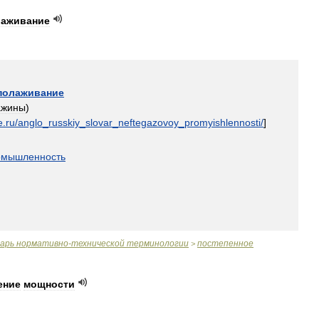
аживание
полаживание
ажины
)
e
.
ru
/
anglo
_
russkiy
_
slovar
_
neftegazovoy
_
promyishlennosti
/
]
омышленность
варь
нормативно
-
технической
терминологии
постепенное
>
ение
мощности