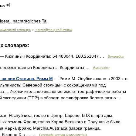
на
lgetal
,
nachträgliches
Tal
немецкий
словарь
последующая
долина
>
их
словарях:
—
Кихпиныч
Координаты:
54
.
483044
,
160
.
251847
…
Википедия
м
.
кыхкыг
пангыч
Координаты:
Координаты
…
Википедия
е
на
пик
Сталина
.
Ромм
М
—
Ромм
М
.
Опубликовано
в
2003
г
.
в
льпинисты
Северной
столицы
»
с
сокращениями
под
ва
…
Исключительное
значение
имеют
географические
работы
й
экспедиции
(
ТПЭ
)
в
области
расшифровки
белого
пятна
…
ская
Республика
,
гос
во
в
Центр
.
Европе
.
В
IX
в
.
при
адм
.
ных
земель
Франк
,
гос
ва
Карла
Великого
в
Подунавье
была
ая
марка
франк
.
Marchia
Austriaca
(
марка
граница
,
.
В
конце
X
в
.… …
Географическая
энциклопедия