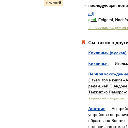
Немецкий
последующая
доли
2
adj
geol
.
Folgetal
,
Nachfo
Универсальный
русско
-
См
.
также
в
друг
Кихпиныч
(
вулкан
)
Кихпиныч
—
Итель
Первовосхождени
3
тьем
томе
книги
«
А
редакцией
Г
.
Андрее
Таджикско
Памирско
Энциклопедия
туриста
Австрия
—
Австрий
устройстве
погранич
образована
Восточн
пограничная
земля
)