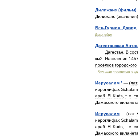
Дилижанс
(
фильм
)
Дилижанс
(
значения
Бен
-
Гурион
,
Давид
Википедия
Дагестанская
Авто
Дагестан
.
В
сос
км2
.
Население
145
посёлков
городского
Большая
советская
энц
Иерусалим
*
— (
лат
иероглифах
Schalam
араб
.
EI
Kuds
,
т
.
е
.
с
Дамасского
вилайет
Иерусалим
— (
лат
.
иероглифах
Schalam
араб
.
EI
Kuds
,
т
.
е
.
с
Дамасского
вилайет