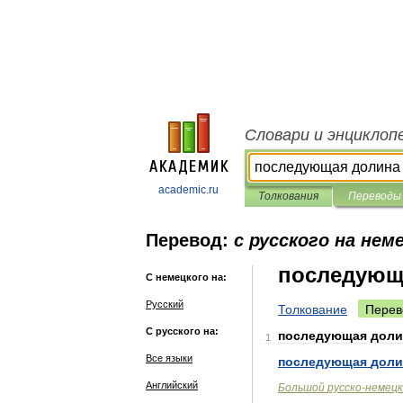
Словари и энциклоп
academic.ru
Толкования
Переводы
Перевод:
с русского на нем
последующ
С немецкого на:
Русский
Толкование
Перев
С русского на:
последующая
доли
1
Все языки
последующая
доли
Английский
Большой
русско
-
немецк