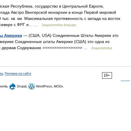
йская
Республика
,
государство
в
Центральной
Европе
,
спада
Австро
Венгерской
монархии
в
конце
Первой
мировой
9
тыс
.
кв
.
км
.
Максимальная
протяженность
с
запада
на
восток
севере
с
ФРГ
и
… …
Энциклопедия
Кольера
ты
Америки
— (
США
,
USA
)
Соединенные
Штаты
Америки
это
мерике
Соединенные
штаты
Америки
(
США
)
это
одна
из
х
держав
Содержание
>>>>>>>>>>>>>>>>> …
Энциклопедия
ка
,
Реклама на сайте
18+
omla,
Drupal,
WordPress, MODx.