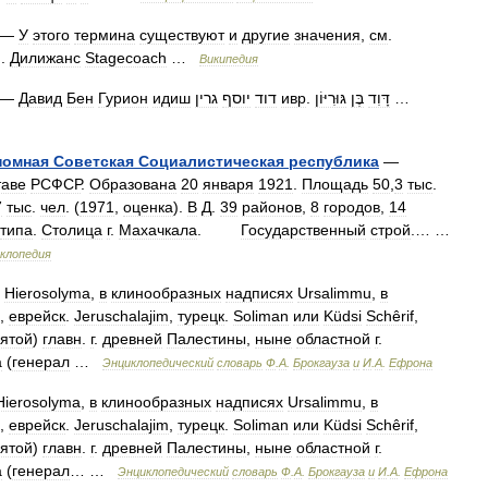
—
У
этого
термина
существуют
и
другие
значения
,
см
.
).
Дилижанс
Stagecoach
…
Википедия
—
Давид
Бен
Гурион
идиш
גרין
יוסף
דוד
ивр
.
בֶּן
דָּוִד
…
номная
Советская
Социалистическая
республика
—
таве
РСФСР
.
Образована
20
января
1921
.
Площадь
50
,
3
тыс
.
7
тыс
.
чел
. (
1971
,
оценка
).
В
Д
.
39
районов
,
8
городов
,
14
типа
.
Столица
г
.
Махачкала
.
Государственный
строй
.… …
иклопедия
.
Hierosolyma
,
в
клинообразных
надписях
Ursalimmu
,
в
,
еврейск
.
Jeruschalajim
,
турецк
.
Soliman
или
Küdsi
Schêrif
,
вятой
)
главн
.
г
.
древней
Палестины
,
ныне
областной
г
.
а
(
генерал
…
Энциклопедический
словарь
Ф
.
А
.
Брокгауза
и
И
.
А
.
Ефрона
Hierosolyma
,
в
клинообразных
надписях
Ursalimmu
,
в
,
еврейск
.
Jeruschalajim
,
турецк
.
Soliman
или
Küdsi
Schêrif
,
вятой
)
главн
.
г
.
древней
Палестины
,
ныне
областной
г
.
а
(
генерал
… …
Энциклопедический
словарь
Ф
.
А
.
Брокгауза
и
И
.
А
.
Ефрона