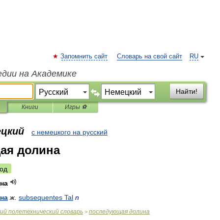
Запомнить сайт
Словарь на свой сайт
RU
едии на Академике
Найти!
Книги
Игры ⚽
ецкий
с немецкого на русский
ая долина
од
на
на
ж
.
subsequentes
Tal
n
ий
полетехнический
словарь
последующая
долина
>