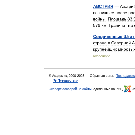
АВСТРИЯ
—
Австри
возникшее
после
ра
войны
.
Площадь
83
,
579
км
.
Граничит
на
Соединенные
Шта
страна
в
Северной
А
крупнейших
мировы
инвестора
© Академик, 2000-2026
Обратная связь:
Техподдерж
👣 Путешествия
Экспорт словарей на сайты
, сделанные на PHP,
Jo