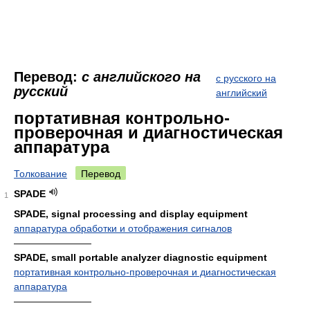
Перевод:
с английского на
с русского на
русский
английский
портативная контрольно-
проверочная и диагностическая
аппаратура
Толкование
Перевод
SPADE
1
SPADE, signal processing and display equipment
аппаратура обработки и отображения сигналов
————————
SPADE, small portable analyzer diagnostic equipment
портативная контрольно-проверочная и диагностическая
аппаратура
————————