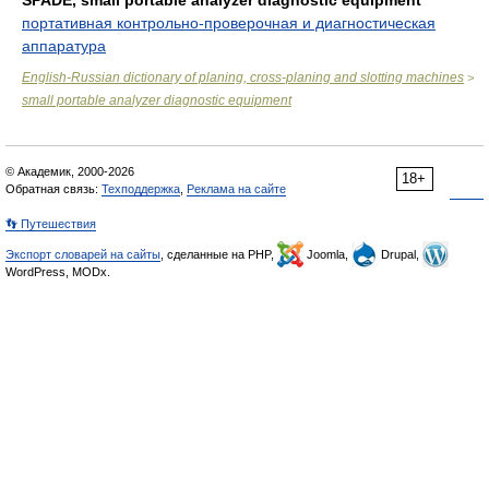
SPADE, small portable analyzer diagnostic equipment
портативная контрольно-проверочная и диагностическая
аппаратура
English-Russian dictionary of planing, cross-planing and slotting machines
>
small portable analyzer diagnostic equipment
© Академик, 2000-2026
18+
Обратная связь:
Техподдержка
,
Реклама на сайте
👣 Путешествия
Экспорт словарей на сайты
, сделанные на PHP,
Joomla,
Drupal,
WordPress, MODx.