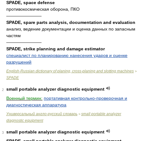
SPADE, space defense
противокосмическая оборона, ПКО
————————
SPADE, spare parts analysis, documentation and evaluation
анализ, ведение документации и оценка данных по запасным
частям
————————
SPADE, strike planning and damage estimator
специалист по планированию нанесения ударов и оценке
разрушений
English-Russian dictionary of planing, cross-planing and slotting machines
>
SPADE
small portable analyzer diagnostic equipment
2
Военный термин:
портативная контрольно-проверочная и
диагностическая аппаратура
Универсальный англо-русский словарь
small portable analyzer
>
diagnostic equipment
small portable analyzer diagnostic equipment
3