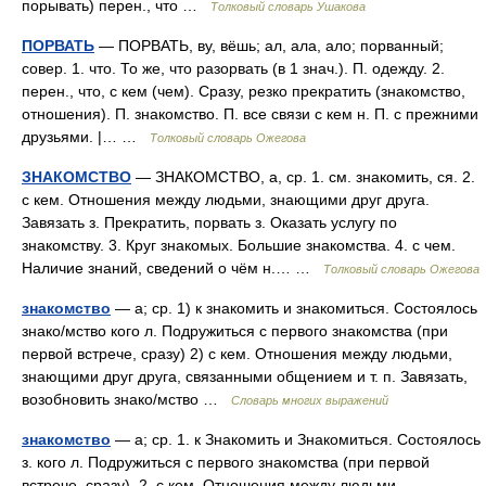
порывать) перен., что …
Толковый словарь Ушакова
ПОРВАТЬ
— ПОРВАТЬ, ву, вёшь; ал, ала, ало; порванный;
совер. 1. что. То же, что разорвать (в 1 знач.). П. одежду. 2.
перен., что, с кем (чем). Сразу, резко прекратить (знакомство,
отношения). П. знакомство. П. все связи с кем н. П. с прежними
друзьями. |… …
Толковый словарь Ожегова
ЗНАКОМСТВО
— ЗНАКОМСТВО, а, ср. 1. см. знакомить, ся. 2.
с кем. Отношения между людьми, знающими друг друга.
Завязать з. Прекратить, порвать з. Оказать услугу по
знакомству. 3. Круг знакомых. Большие знакомства. 4. с чем.
Наличие знаний, сведений о чём н.… …
Толковый словарь Ожегова
знакомство
— а; ср. 1) к знакомить и знакомиться. Состоялось
знако/мство кого л. Подружиться с первого знакомства (при
первой встрече, сразу) 2) с кем. Отношения между людьми,
знающими друг друга, связанными общением и т. п. Завязать,
возобновить знако/мство …
Словарь многих выражений
знакомство
— а; ср. 1. к Знакомить и Знакомиться. Состоялось
з. кого л. Подружиться с первого знакомства (при первой
встрече, сразу). 2. с кем. Отношения между людьми,