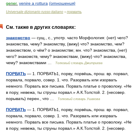
gener.
venire a rottura
(отношения)
Universale dizionario russo-italiano
порвать
>
См. также в других словарях:
знакомство
— сущ., с., употр. часто Морфология: (нет) чего?
знакомства, чему? знакомству, (вижу) что? знакомство, чем?
знакомством, о чём? о знакомстве; мн. что? знакомства, (нет)
чего? знакомств, чему? знакомствам, (вижу) что? знакомства,
чему? знакомствами …
Толковый словарь Дмитриева
ПОРВАТЬ
— 1. ПОРВАТЬ1, порву, порвёшь, прош. вр. порвал,
порвала, порвало, совер. 1. что. Разорвать или изорвать
немного. Порвать все письма. Порвать платье о проволоку. «Не
в пору, невежа, ты струны порвал.» А.К.Толстой. 2. (несовер.
порывать) перен., что …
Толковый словарь Ушакова
ПОРВАТЬ
— 1. ПОРВАТЬ1, порву, порвёшь, прош. вр. порвал,
порвала, порвало, совер. 1. что. Разорвать или изорвать
немного. Порвать все письма. Порвать платье о проволоку. «Не
в пору, невежа, ты струны порвал.» А.К.Толстой. 2. (несовер.