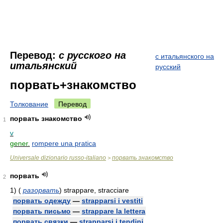
Перевод:
с русского на
с итальянского на
итальянский
русский
порвать+знакомство
Толкование
Перевод
порвать знакомство
1
v
gener.
rompere una pratica
Universale dizionario russo-italiano
порвать знакомство
>
порвать
2
1)
(
разорвать
)
strappare, stracciare
порвать одежду
—
strapparsi i vestiti
порвать письмо
—
strappare la lettera
порвать связки
—
strapparsi i tendini