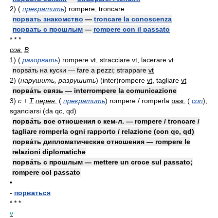
2)
(
прекратить
)
rompere, troncare
порвать знакомство
—
troncare la conoscenza
порвать с прошлым
—
rompere con il passato
* * *
сов.
В
1)
(
разорвать
)
rompere
vt
, stracciare
vt
, lacerare
vt
порва́ть на куски — fare a pezzi; strappare
vt
2)
(
нарушить, разрушить
)
(inter)rompere
vt
, tagliare
vt
порва́ть связь — interrompere la comunicazione
3)
с
+
Т
перен.
(
прекратить
)
rompere / romperla
разг.
(
con
)
;
sganciarsi (da qc, qd)
порва́ть все отношения с кем-л. — rompere / troncare /
tagliare romperla ogni rapporto / relazione (con qc, qd)
порва́ть дипломатические отношения — rompere le
relazioni diplomatiche
порва́ть с прошлым — mettere un croce sul passato;
rompere col passato
•
-
порваться
* * *
v