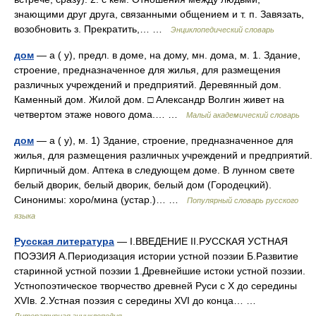
знающими друг друга, связанными общением и т. п. Завязать,
возобновить з. Прекратить,… …
Энциклопедический словарь
дом
— а ( у), предл. в доме, на дому, мн. дома, м. 1. Здание,
строение, предназначенное для жилья, для размещения
различных учреждений и предприятий. Деревянный дом.
Каменный дом. Жилой дом. □ Александр Волгин живет на
четвертом этаже нового дома.… …
Малый академический словарь
дом
— а ( у), м. 1) Здание, строение, предназначенное для
жилья, для размещения различных учреждений и предприятий.
Кирпичный дом. Аптека в следующем доме. В лунном свете
белый дворик, белый дворик, белый дом (Городецкий).
Синонимы: хоро/мина (устар.)… …
Популярный словарь русского
языка
Русская литература
— I.ВВЕДЕНИЕ II.РУССКАЯ УСТНАЯ
ПОЭЗИЯ А.Периодизация истории устной поэзии Б.Развитие
старинной устной поэзии 1.Древнейшие истоки устной поэзии.
Устнопоэтическое творчество древней Руси с X до середины
XVIв. 2.Устная поэзия с середины XVI до конца… …