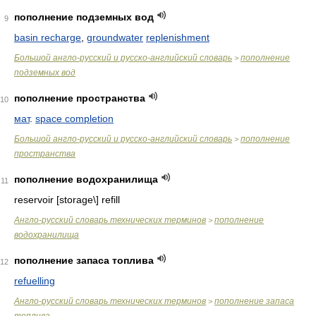
пополнение подземных вод
9
basin recharge
,
groundwater
replenishment
Большой англо-русский и русско-английский словарь
пополнение
>
подземных вод
пополнение пространства
10
мат
.
space completion
Большой англо-русский и русско-английский словарь
пополнение
>
пространства
пополнение водохранилища
11
reservoir [storage\] refill
Англо-русский словарь технических терминов
пополнение
>
водохранилища
пополнение запаса топлива
12
refuelling
Англо-русский словарь технических терминов
пополнение запаса
>