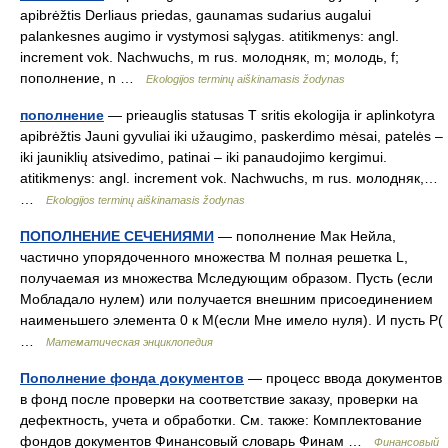
apibrėžtis Derliaus priedas, gaunamas sudarius augalui
palankesnes augimo ir vystymosi sąlygas. atitikmenys: angl.
increment vok. Nachwuchs, m rus. молодняк, m; молодь, f;
пополнение, n …
Ekologijos terminų aiškinamasis žodynas
пополнение
— prieauglis statusas T sritis ekologija ir aplinkotyra
apibrėžtis Jauni gyvuliai iki užaugimo, paskerdimo mėsai, patelės –
iki jauniklių atsivedimo, patinai – iki panaudojimo kergimui.
atitikmenys: angl. increment vok. Nachwuchs, m rus. молодняк,…
…
Ekologijos terminų aiškinamasis žodynas
ПОПОЛНЕНИЕ СЕЧЕНИЯМИ
— пополнение Мак Нейла,
частично упорядоченного множества М полная решетка L,
получаемая из множества Мследующим образом. Пусть (если
Мобладало нулем) или получается внешним присоединением
наименьшего элемента 0 к М(если Мне имело нуля). И пусть Р(
…
Математическая энциклопедия
Пополнение фонда документов
— процесс ввода документов
в фонд после проверки на соответствие заказу, проверки на
дефектность, учета и обработки. См. также: Комплектование
фондов документов Финансовый словарь Финам …
Финансовый