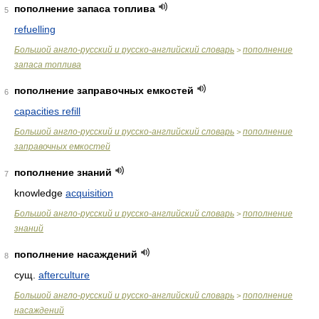
пополнение запаса топлива
5
refuelling
Большой англо-русский и русско-английский словарь
пополнение
>
запаса топлива
пополнение заправочных емкостей
6
capacities refill
Большой англо-русский и русско-английский словарь
пополнение
>
заправочных емкостей
пополнение знаний
7
knowledge
acquisition
Большой англо-русский и русско-английский словарь
пополнение
>
знаний
пополнение насаждений
8
сущ.
afterculture
Большой англо-русский и русско-английский словарь
пополнение
>
насаждений