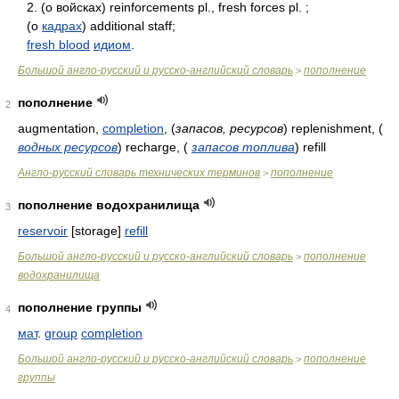
2. (о войсках) reinforcements pl., fresh forces pl. ;
(о
кадрах
) additional staff;
fresh blood
идиом
.
Большой англо-русский и русско-английский словарь
пополнение
>
пополнение
2
augmentation,
completion
,
(
запасов, ресурсов
)
replenishment,
(
водных ресурсов
)
recharge,
(
запасов топлива
)
refill
Англо-русский словарь технических терминов
пополнение
>
пополнение водохранилища
3
reservoir
[storage]
refill
Большой англо-русский и русско-английский словарь
пополнение
>
водохранилища
пополнение группы
4
мат
.
group
completion
Большой англо-русский и русско-английский словарь
пополнение
>
группы