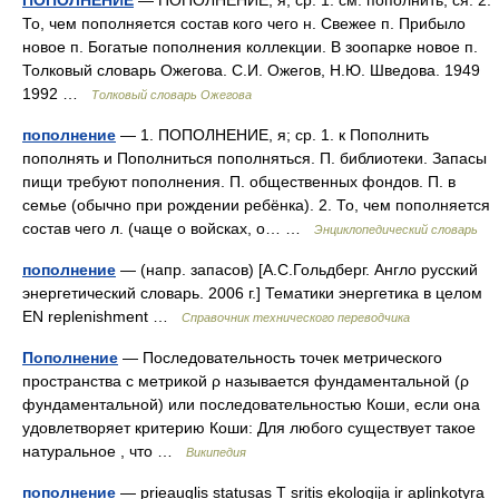
ПОПОЛНЕНИЕ
— ПОПОЛНЕНИЕ, я, ср. 1. см. пополнить, ся. 2.
То, чем пополняется состав кого чего н. Свежее п. Прибыло
новое п. Богатые пополнения коллекции. В зоопарке новое п.
Толковый словарь Ожегова. С.И. Ожегов, Н.Ю. Шведова. 1949
1992 …
Толковый словарь Ожегова
пополнение
— 1. ПОПОЛНЕНИЕ, я; ср. 1. к Пополнить
пополнять и Пополниться пополняться. П. библиотеки. Запасы
пищи требуют пополнения. П. общественных фондов. П. в
семье (обычно при рождении ребёнка). 2. То, чем пополняется
состав чего л. (чаще о войсках, о… …
Энциклопедический словарь
пополнение
— (напр. запасов) [А.С.Гольдберг. Англо русский
энергетический словарь. 2006 г.] Тематики энергетика в целом
EN replenishment …
Справочник технического переводчика
Пополнение
— Последовательность точек метрического
пространства с метрикой ρ называется фундаментальной (ρ
фундаментальной) или последовательностью Коши, если она
удовлетворяет критерию Коши: Для любого существует такое
натуральное , что …
Википедия
пополнение
— prieauglis statusas T sritis ekologija ir aplinkotyra