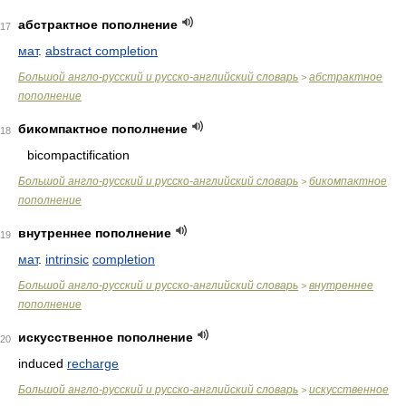
абстрактное пополнение
17
мат
.
abstract completion
Большой англо-русский и русско-английский словарь
абстрактное
>
пополнение
бикомпактное пополнение
18
bicompactification
Большой англо-русский и русско-английский словарь
бикомпактное
>
пополнение
внутреннее пополнение
19
мат
.
intrinsic
completion
Большой англо-русский и русско-английский словарь
внутреннее
>
пополнение
искусственное пополнение
20
induced
recharge
Большой англо-русский и русско-английский словарь
искусственное
>