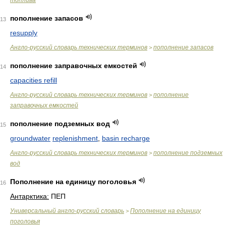
топлива
пополнение запасов
13
resupply
Англо-русский словарь технических терминов
пополнение запасов
>
пополнение заправочных емкостей
14
capacities refill
Англо-русский словарь технических терминов
пополнение
>
заправочных емкостей
пополнение подземных вод
15
groundwater
replenishment
,
basin recharge
Англо-русский словарь технических терминов
пополнение подземных
>
вод
Пополнение на единицу поголовья
16
Антарктика:
ПЕП
Универсальный англо-русский словарь
Пополнение на единицу
>
поголовья