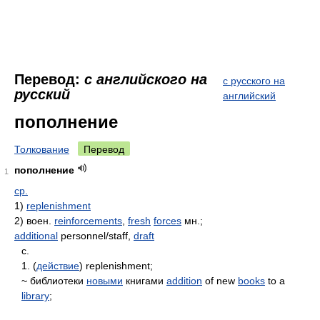
Перевод:
с английского на
с русского на
русский
английский
пополнение
Толкование
Перевод
пополнение
1
ср.
1)
replenishment
2) воен.
reinforcements
,
fresh
forces
мн.;
additional
personnel/staff,
draft
с.
1. (
действие
) replenishment;
~ библиотеки
новыми
книгами
addition
of new
books
to a
library
;