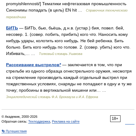
promyishlennosti/] Тематики нефтегазовая промышленность
Синонимы попадать (в цель) EN hit …
Справочник технического
переводчика
БИТЬ
— БИТЬ, бью, бьёшь, д.н.в. (устар.) бия, повел. бей,
несовер. 1. (совер. побить, прибить) кого что. Наносить кому
нибудь удары, колотить кого нибудь. Не бей ребенка. Бить
больно. Бить кого нибудь по голове. 2. (совер. убить) кого что.
Избивать,… …
Толковый словарь Ушакова
Рассеивание выстрелов*
— заключается в том, что при
стрельбе из одного образца огнестрельного оружия, несмотря
на стремление производить каждый отдельный выстрел при
тождественных условиях, снаряды не попадают в одну и ту же
точку; пробоины в вертикальной мишени или… …
Энциклопедический словарь Ф.А. Брокгауза и И.А. Ефрона
© Академик, 2000-2026
18+
Обратная связь:
Техподдержка
,
Реклама на сайте
👣 Путешествия