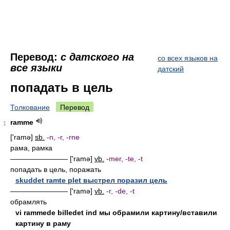
Перевод:
с датского на
со всех языков на
все языки
датский
попадать в цель
Толкование
Перевод
ramme
1
['ramə]
sb.
-n, -r, -rne
рама, рамка
———————— ['ramə]
vb.
-mer, -te, -t
попадать в цель, поражать
skuddet ramte plet выстрел поразил цель
———————— ['ramə]
vb.
-r, -de, -t
обрамлять
vi rammede billedet ind мы обрамили картину/вставили
картину в раму