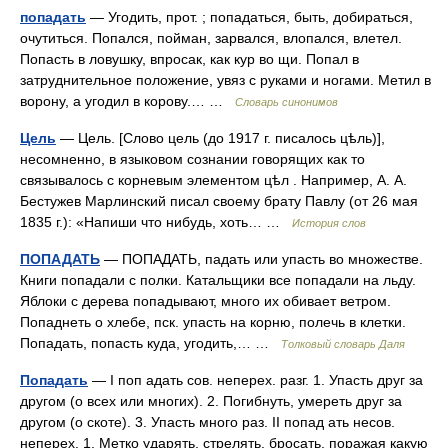
попадать
— Угодить, прот. ; попадаться, быть, добираться,
очутиться. Попался, пойман, зарвался, влопался, влетел.
Попасть в ловушку, впросак, как кур во щи. Попал в
затруднительное положение, увяз с руками и ногами. Метил в
ворону, а угодил в корову.… …
Словарь синонимов
Цель
— Цель. [Слово цель (до 1917 г. писалось цѣль)],
несомненно, в языковом сознании говорящих как то
связывалось с корневым элементом цѣл . Например, А. А.
Бестужев Марлинский писал своему брату Павлу (от 26 мая
1835 г.): «Напиши что нибудь, хоть… …
История слов
ПОПАДАТЬ
— ПОПАДАТЬ, падать или упасть во множестве.
Книги попадали с полки. Катальщики все попадали на льду.
Яблоки с дерева попадывают, много их обивает ветром.
Попаднеть о хлебе, пск. упасть на корню, полечь в клетки.
Попадать, попасть куда, угодить,… …
Толковый словарь Даля
Попадать
— I поп адать сов. неперех. разг. 1. Упасть друг за
другом (о всех или многих). 2. Погибнуть, умереть друг за
другом (о скоте). 3. Упасть много раз. II попад ать несов.
неперех. 1. Метко ударять, стрелять, бросать, поражая какую