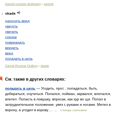
Danish-russian dictionary
ramme
>
skade
2
наносить вред
увечуть
увечить
сорока
повреждать
вредить
вред
попадать в цель
Dansk-Russisk Ordbog
skade
>
См. также в других словарях:
попадать в цель
— Угодить, прот. ; попадаться, быть,
добираться, очутиться. Попался, пойман, зарвался, влопался,
влетел. Попасть в ловушку, впросак, как кур во щи. Попал в
затруднительное положение, увяз с руками и ногами. Метил в
ворону, а угодил в корову.… …
Словарь синонимов