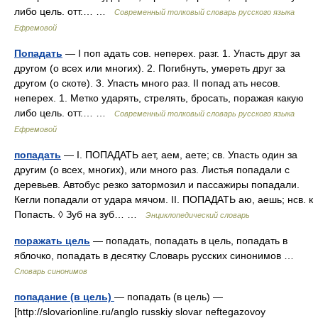
либо цель. отт.… …
Современный толковый словарь русского языка
Ефремовой
Попадать
— I поп адать сов. неперех. разг. 1. Упасть друг за
другом (о всех или многих). 2. Погибнуть, умереть друг за
другом (о скоте). 3. Упасть много раз. II попад ать несов.
неперех. 1. Метко ударять, стрелять, бросать, поражая какую
либо цель. отт.… …
Современный толковый словарь русского языка
Ефремовой
попадать
— I. ПОПАДАТЬ ает, аем, аете; св. Упасть один за
другим (о всех, многих), или много раз. Листья попадали с
деревьев. Автобус резко затормозил и пассажиры попадали.
Кегли попадали от удара мячом. II. ПОПАДАТЬ аю, аешь; нсв. к
Попасть. ◊ Зуб на зуб… …
Энциклопедический словарь
поражать цель
— попадать, попадать в цель, попадать в
яблочко, попадать в десятку Словарь русских синонимов …
Словарь синонимов
попадание (в цель)
— попадать (в цель) —
[http://slovarionline.ru/anglo russkiy slovar neftegazovoy