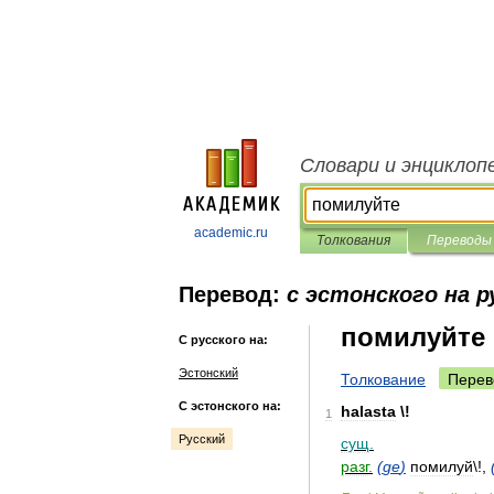
Словари и энциклоп
academic.ru
Толкования
Переводы
Перевод:
с эстонского на р
помилуйте
С русского на:
Эстонский
Толкование
Перев
С эстонского на:
halasta
\!
1
Русский
сущ
.
разг
.
(
ge
)
помилуй
\!,