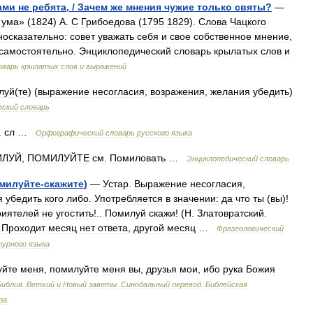
ами
не
ребята
, /
Зачем
же
мнения
чужие
только
святы
?
—
ума
» (
1824
)
А
.
С
Грибоедова
(
1795
1829
).
Слова
Чацкого
носказательно:
совет
уважать
себя
и
свое
собственное
мнение
,
самостоятельно
.
Энциклопедический
словарь
крылатых
слов
и
оварь
крылатых
слов
и
выражений
луй
(
те
) (
выражение
несогласия
,
возражения
,
желания
убедить
)
еский
словарь
.
сл
…
Орфографический
словарь
русского
языка
ИЛУЙ
,
ПОМИЛУЙТЕ
см
.
Помиловать
…
Энциклопедический
словарь
милуйте
-
скажите
)
—
Устар
.
Выражение
несогласия
,
я
убедить
кого
либо
.
Употребляется
в
значении:
да
что
ты
(
вы
)!
риятелей
не
угостить
!..
Помилуй
скажи
! (
Н
.
Златовратский
.
.
Проходит
месяц
нет
ответа
,
другой
месяц
…
Фразеологический
урного
языка
уйте
меня
,
помилуйте
меня
вы
,
друзья
мои
,
ибо
рука
Божия
Библия
.
Ветхий
и
Новый
заветы
.
Синодальный
перевод
.
Библейская
ра
.