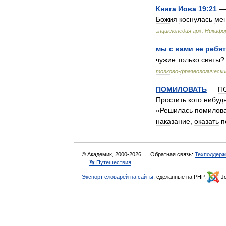
Книга
Иова
19:21
Божия
коснулась
ме
энциклопедия
арх
.
Никифо
мы
с
вами
не
ребят
чужие
только
святы
толково
-
фразеологически
ПОМИЛОВАТЬ
—
П
Простить
кого
нибуд
«
Решилась
помилов
наказание
,
оказать
п
© Академик, 2000-2026
Обратная связь:
Техподдерж
👣 Путешествия
Экспорт словарей на сайты
, сделанные на PHP,
Jo