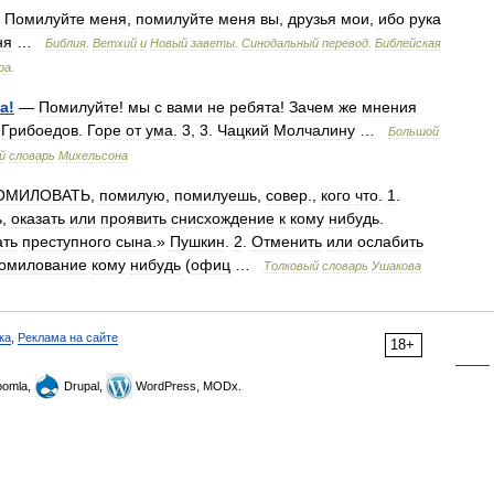
—
Помилуйте
меня
,
помилуйте
меня
вы
,
друзья
мои
,
ибо
рука
ня
…
Библия
.
Ветхий
и
Новый
заветы
.
Синодальный
перевод
.
Библейская
ра
.
а
!
—
Помилуйте
!
мы
с
вами
не
ребята
!
Зачем
же
мнения
?
Грибоедов
.
Горе
от
ума
.
3
,
3
.
Чацкий
Молчалину
…
Большой
й
словарь
Михельсона
ОМИЛОВАТЬ
,
помилую
,
помилуешь
,
совер
.,
кого
что
.
1
.
ь
,
оказать
или
проявить
снисхождение
к
кому
нибудь
.
ать
преступного
сына
.»
Пушкин
.
2
.
Отменить
или
ослабить
омилование
кому
нибудь
(
офиц
…
Толковый
словарь
Ушакова
ка
,
Реклама на сайте
18+
omla,
Drupal,
WordPress, MODx.