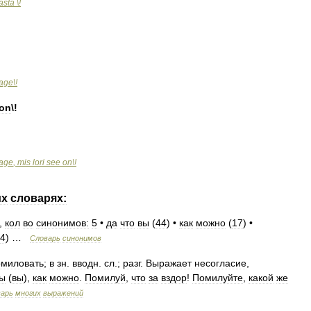
asta
\!
age
\!
on
\!
age
,
mis
lori
see
on
\!
их
словарях:
,
кол
во
синонимов:
5
•
да
что
вы
(
44
) •
как
можно
(
17
) •
4
) …
Словарь
синонимов
омиловать
;
в
зн
.
вводн
.
сл
.;
разг
.
Выражает
несогласие
,
ы
(
вы
),
как
можно
.
Помилуй
,
что
за
вздор
!
Помилуйте
,
какой
же
варь
многих
выражений