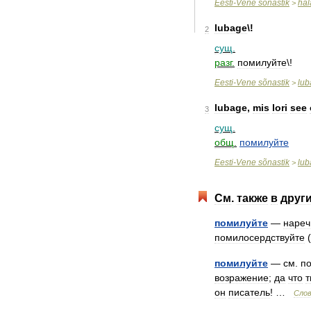
Eesti
-
Vene
sõnastik
hal
>
lubage
\!
2
сущ
.
разг
.
помилуйте
\!
Eesti
-
Vene
sõnastik
lub
>
lubage
,
mis
lori
see
3
сущ
.
общ
.
помилуйте
Eesti
-
Vene
sõnastik
lub
>
См
.
также
в
друг
помилуйте
—
нареч
помилосердствуйте
(
помилуйте
—
см
.
п
возражение
;
да
что
т
он
писатель
! …
Сло