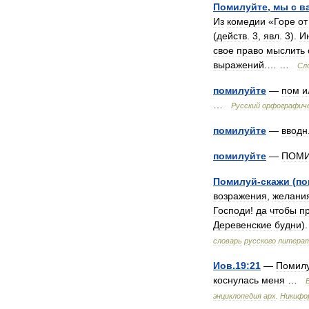
Помилуйте
,
мы
с
в
Из
комедии
«
Горе
от
(
действ
.
3
,
явл
.
3
).
И
свое
право
мыслить
выражений
.… …
Сл
помилуйте
—
пом
и
…
Русский
орфографич
помилуйте
—
вводн
помилуйте
—
ПОМ
Помилуй
-
скажи
(
по
возражения
,
желани
Господи
!
да
чтобы
п
Деревенские
будни
)
словарь
русского
литерат
Иов
.
19:21
—
Помил
коснулась
меня
…
энциклопедия
арх
.
Никифо