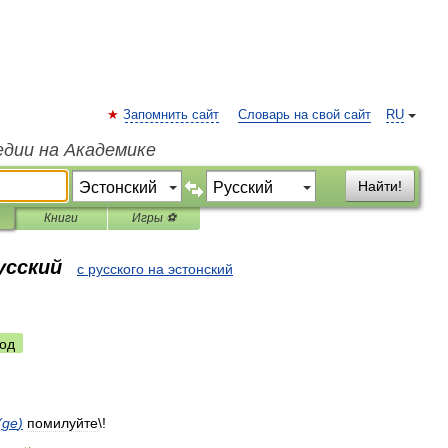
Запомнить сайт
Словарь на свой сайт
RU
едии на Академике
Найти!
Книги
Игры ⚽
усский
с русского на эстонский
од
(
ge
)
помилуйте
\!