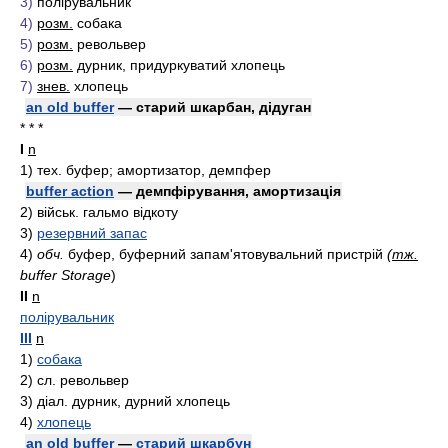
3)
полірувальник
4)
розм.
собака
5)
розм.
револьвер
6)
розм.
дурник, придуркуватий хлопець
7)
знев.
хлопець
an old buffer
— старий шкарбан, дідуган
* * *
I
n
1)
тex.
буфер; амортизатор, демпфер
buffer action
— демпфірування, амортизація
2)
вiйcьк.
гальмо відкоту
3)
резервний запас
4)
обч.
буфер, буферний запам'ятовувальний пристрій
(
тж.
buffer Storage
)
II
n
полірувальник
III
n
1)
собака
2)
cл.
револьвер
3)
дiaл.
дурник, дурний хлопець
4)
хлопець
an old buffer
—
старий шкарбун