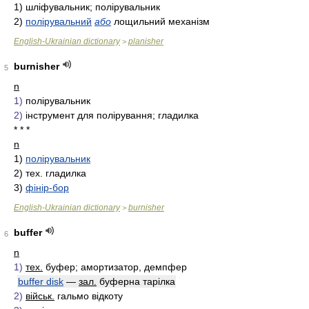
1)
шліфувальник; полірувальник
2)
полірувальний
або
лощильний механізм
English-Ukrainian dictionary
planisher
>
burnisher
5
n
1)
полірувальник
2)
інструмент для полірування; гладилка
* * *
n
1)
полірувальник
2)
тex.
гладилка
3)
фінір-бор
English-Ukrainian dictionary
burnisher
>
buffer
6
n
1)
тех.
буфер; амортизатор, демпфер
buffer disk
—
зал.
буферна тарілка
2)
військ.
гальмо відкоту