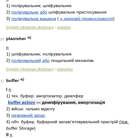
1)
полірувальник; шліфувальник
2)
полірувальне
або
шліфувальне пристосування
3)
полірувальна машина
(
у харчовій промисловості
)
English-Ukrainian dictionary
polisher
>
planisher
10
n
1)
шліфувальник; полірувальник
2)
полірувальний
або
лощильний механізм
English-Ukrainian dictionary
planisher
>
buffer
11
I
n
1)
тex.
буфер; амортизатор, демпфер
buffer action
— демпфірування, амортизація
2)
вiйcьк.
гальмо відкоту
3)
резервний запас
4)
обч.
буфер, буферний запам'ятовувальний пристрій
(
тж.
buffer Storage
)
II
n