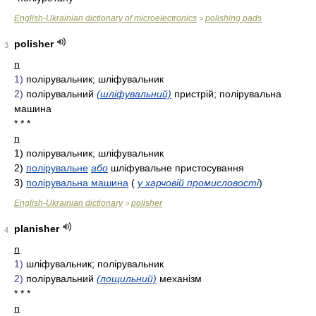
English-Ukrainian dictionary of microelectronics
polishing pads
>
polisher
3
n
1)
полірувальник; шліфувальник
2)
полірувальний
(шліфувальний)
пристрій; полірувальна
машина
* * *
n
1)
полірувальник; шліфувальник
2)
полірувальне
або
шліфувальне пристосування
3)
полірувальна машина
(
у харчовій промисловості
)
English-Ukrainian dictionary
polisher
>
planisher
4
n
1)
шліфувальник; полірувальник
2)
полірувальний
(лощильний)
механізм
* * *
n