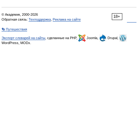
© Академик, 2000-2026
18+
Обратная связь:
Техподдержка
,
Реклама на сайте
👣 Путешествия
Экспорт словарей на сайты
, сделанные на PHP,
Joomla,
Drupal,
WordPress, MODx.