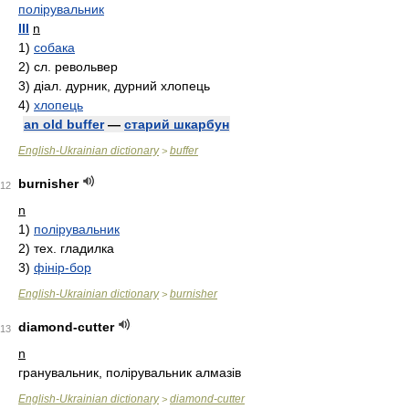
полірувальник
III
n
1)
собака
2)
cл.
револьвер
3)
дiaл.
дурник, дурний хлопець
4)
хлопець
an old buffer
—
старий шкарбун
English-Ukrainian dictionary
buffer
>
burnisher
12
n
1)
полірувальник
2)
тex.
гладилка
3)
фінір-бор
English-Ukrainian dictionary
burnisher
>
diamond-cutter
13
n
гранувальник, полірувальник алмазів
English-Ukrainian dictionary
diamond-cutter
>