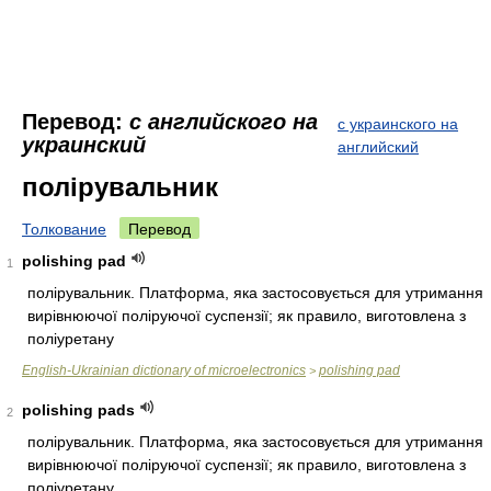
Перевод:
с английского на
с украинского на
украинский
английский
полірувальник
Толкование
Перевод
polishing pad
1
полірувальник. Платформа, яка застосовується для утримання
вирівнюючої поліруючої суспензії; як правило, виготовлена з
поліуретану
English-Ukrainian dictionary of microelectronics
polishing pad
>
polishing pads
2
полірувальник. Платформа, яка застосовується для утримання
вирівнюючої поліруючої суспензії; як правило, виготовлена з
поліуретану