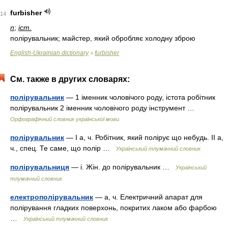
furbisher
14
n
;
іст.
полірувальник; майстер, який обробляє холодну зброю
English-Ukrainian dictionary
furbisher
>
См. также в других словарях:
полірувальник
— 1 іменник чоловічого роду, істота робітник
полірувальник 2 іменник чоловічого роду інструмент …
Орфографічний словник української мови
полірувальник
— I а, ч. Робітник, який полірує що небудь. II а,
ч., спец. Те саме, що полір …
Український тлумачний словник
полірувальниця
— і. Жін. до полірувальник …
Український
тлумачний словник
електрополірувальник
— а, ч. Електричний апарат для
полірування гладких поверхонь, покритих лаком або фарбою
…
Український тлумачний словник