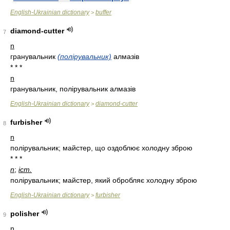
English-Ukrainian dictionary
buffer
>
diamond-cutter
7
n
гранувальник
(полірувальник)
алмазів
* * *
n
гранувальник, полірувальник алмазів
English-Ukrainian dictionary
diamond-cutter
>
furbisher
8
n
полірувальник; майстер, що оздоблює холодну зброю
* * *
n
;
іст.
полірувальник; майстер, який обробляє холодну зброю
English-Ukrainian dictionary
furbisher
>
polisher
9
n