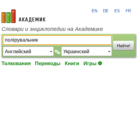
EN
DE
ES
FR
academic.ru
Словари и энциклопедии на Академике
Найти!
Толкования
Переводы
Книги
Игры ⚽