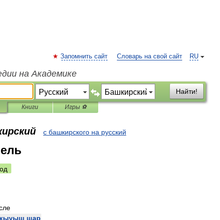
Запомнить сайт
Словарь на свой сайт
RU
едии на Академике
Найти!
Книги
Игры ⚽
кирский
с башкирского на русский
бель
од
сле
ҡыуыш
шар