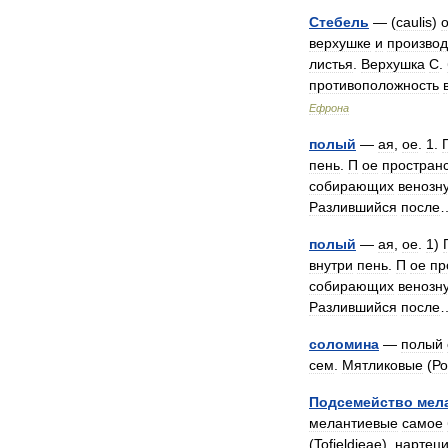
Стебель
— (
caulis
)
верхушке
и
произво
листья
.
Верхушка
С
.
противоположность
Ефрона
полый
—
ая
,
ое
.
1
.
пень
.
П
ое
простран
собирающих
венозн
Разлившийся
после
полый
—
ая
,
ое
.
1
)
внутри
пень
.
П
ое
пр
собирающих
венозн
Разлившийся
после
соломина
—
полый
сем
.
Мятликовые
(
Ро
Подсемейство
мел
мелантиевые
самое
(
Tofieldieae
),
нартец