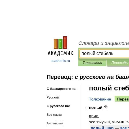
Словари и энциклоп
academic.ru
Толкования
Переводы
Перевод:
с русского на баш
полый сте
С башкирского на:
Русский
Толкование
Перев
С русского на:
полый
1
Все языки
прил
.
эсе
ҡыуыш
,
ҡыуыш
э
Английский
полый
шар
—
эсе