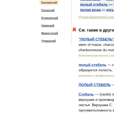
Башкирский
полый
стебель
—
полая
вода
—
яҙғ
Греческий
Русско
-
башкирский
сло
Итальянский
Немецкий
См
.
также
в
друг
Французский
“
ПОЛЫЙ
СТЕБЕЛЬ
Чувашский
stem
of
maize
;
charco
charbonneuse
du
maï
Фитопатологический
сло
полый
стебель
—
с
образуется
полость
,
Анатомия
и
морфология
ПОЛЫЙ
СТЕБЕЛЬ
Стебель
— (
caulis
)
верхушке
и
произво
листья
.
Верхушка
С
.
противоположность