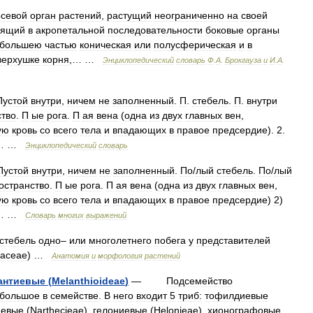
осевой
орган
растений
,
растущий
неограниченно
на
своей
дящий
в
акропетальной
последовательности
боковые
органы
большею
частью
коническая
или
полусферическая
и
в
верхушке
корня
,… …
Энциклопедический
словарь
Ф
.
А
.
Брокгауза
и
И
.
А
.
Пустой
внутри
,
ничем
не
заполненный
.
П
.
стебель
.
П
.
внутри
ство
.
П
ые
рога
.
П
ая
вена
(
одна
из
двух
главных
вен
,
ую
кровь
со
всего
тела
и
впадающих
в
правое
предсердие
).
2
.
… …
Энциклопедический
словарь
Пустой
внутри
,
ничем
не
заполненный
.
По
/
лый
стебель
.
По
/
лый
остранство
.
П
ые
рога
.
П
ая
вена
(
одна
из
двух
главных
вен
,
ую
кровь
со
всего
тела
и
впадающих
в
правое
предсердие
)
2
)
… …
Словарь
многих
выражений
стебель
одно
–
или
многолетнего
побега
у
представителей
асеае
) …
Анатомия
и
морфология
растений
антиевые
(
Melanthioideae
)
—
Подсемейство
большое
в
семействе
.
В
него
входит
5
триб:
тофилдиевые
иевые
(
Narthecieae
),
гелониевые
(
Helonieae
).
хионографовые