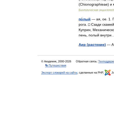
(
Chionographieae
)
и
Биологическая
энциклопед
по́лый
—
ая
,
ое
.
1
.
рога
.
□
Сзади
скамей
Куприн
,
Механическ
пень
,
полый
внутри
Аир
(
растение
)
—
А
© Академик, 2000-2026
Обратная связь:
Техподдерж
👣 Путешествия
Экспорт словарей на сайты
, сделанные на PHP,
Jo