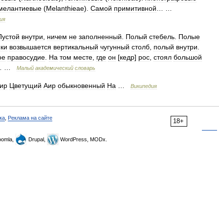
мелантиевые
(
Melanthieae
).
Самой
примитивной
… …
ия
Пустой
внутри
,
ничем
не
заполненный
.
Полый
стебель
.
Полые
ки
возвышается
вертикальный
чугунный
столб
,
полый
внутри
.
ое
правосудие
.
На
том
месте
,
где
он
[
кедр
]
рос
,
стоял
большой
… …
Малый
академический
словарь
ир
Цветущий
Аир
обыкновенный
На
…
Википедия
ка
,
Реклама на сайте
18+
omla,
Drupal,
WordPress, MODx.