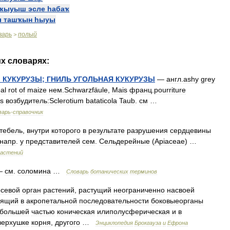
ҡыуыш
эсле
һабаҡ
ы
ташҡын
һыуы
варь
полый
>
их
словарях:
”
КУКУРУЗЫ
;
ГНИЛЬ
УГОЛЬНАЯ
КУКУРУЗЫ
—
англ
.
ashy
grey
al
rot
of
maize
нем
.
Schwarzfäule
,
Mais
франц
.
pourriture
s
возбудитель:Sclerotium
bataticola
Taub
.
см
…
варь
-
справочник
тебель
,
внутри
которого
в
результате
разрушения
сердцевины
напр
.
у
представителей
сем
.
Сельдерейные
(
Apiaceae
) …
растений
—
см
.
соломина
…
Словарь
ботанических
терминов
осевой
орган
растений
,
растущий
неограниченно
насвоей
дящий
в
акропетальной
последовательности
боковыеорганы
большей
частью
коническая
илиполусферическая
и
в
верхушке
корня
,
другого
…
Энциклопедия
Брокгауза
и
Ефрона