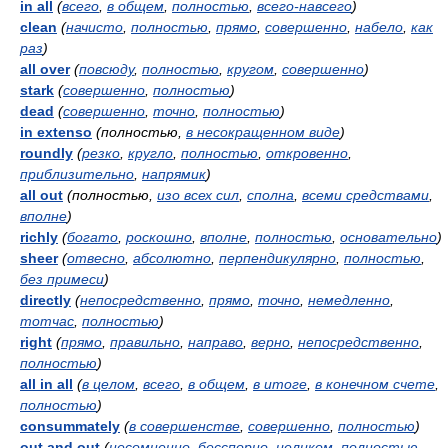
in all
(
всего
,
в общем
,
полностью
,
всего-навсего
)
clean
(
начисто
,
полностью
,
прямо
,
совершенно
,
набело
,
как
раз
)
all over
(
повсюду
,
полностью
,
кругом
,
совершенно
)
stark
(
совершенно
,
полностью
)
dead
(
совершенно
,
точно
,
полностью
)
in extenso
(полностью,
в несокращенном виде
)
roundly
(
резко
,
кругло
,
полностью
,
откровенно
,
приблизительно
,
напрямик
)
all out
(полностью,
изо всех сил
,
сполна
,
всеми средствами
,
вполне
)
richly
(
богато
,
роскошно
,
вполне
,
полностью
,
основательно
)
sheer
(
отвесно
,
абсолютно
,
перпендикулярно
,
полностью
,
без примеси
)
directly
(
непосредственно
,
прямо
,
точно
,
немедленно
,
тотчас
,
полностью
)
right
(
прямо
,
правильно
,
направо
,
верно
,
непосредственно
,
полностью
)
all in all
(
в целом
,
всего
,
в общем
,
в итоге
,
в конечном счете
,
полностью
)
consummately
(
в совершенстве
,
совершенно
,
полностью
)
out and out
(
несомненно
,
бесспорно
,
целиком
,
полностью
,