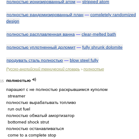
полностью ионизированный атом
—
stripped atom
полностью рандомизированный план
—
completely randomized
design
полностью расплавленная ванна
—
clear-melted bath
полностью уплотненный доломит
—
fully shrunk dolomite
продувать сталь полностью
—
blow steel fully
Русско-английский технический словарь
полностью
>
полностью
15
парашют с не полностью раскрывшимся куполом
streamer
полностью вырабатывать топливо
run out fuel
полностью обжатый амортизатор
bottomed shock strut
полностью останавливаться
come to a complete stop