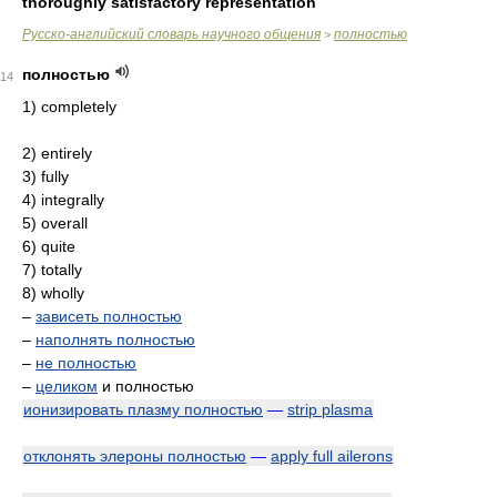
thoroughly satisfactory representation
Русско-английский словарь научного общения
полностью
>
полностью
14
1) completely
2) entirely
3) fully
4) integrally
5) overall
6) quite
7) totally
8) wholly
–
зависеть полностью
–
наполнять полностью
–
не полностью
–
целиком
и полностью
ионизировать плазму полностью
—
strip plasma
отклонять элероны полностью
—
apply full ailerons