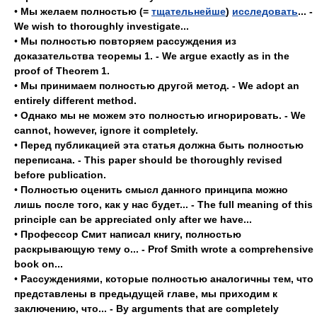
•
Мы желаем полностью (=
тщательнейше
)
исследовать
... -
We wish to thoroughly investigate...
•
Мы полностью повторяем рассуждения из
доказательства теоремы 1. - We argue exactly as in the
proof of Theorem 1.
•
Мы принимаем полностью другой метод. - We adopt an
entirely different method.
•
Однако мы не можем это полностью игнорировать. - We
cannot, however, ignore it completely.
•
Перед публикацией эта статья должна быть полностью
переписана. - This paper should be thoroughly revised
before publication.
•
Полностью оценить смысл данного принципа можно
лишь после того, как у нас будет... - The full meaning of this
principle can be appreciated only after we have...
•
Профессор Смит написал книгу, полностью
раскрывающую тему о... - Prof Smith wrote a comprehensive
book on...
•
Рассуждениями, которые полностью аналогичны тем, что
представлены в предыдущей главе, мы приходим к
заключению, что... - By arguments that are completely