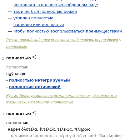
—
поставлять в полностью собранном виде
—
так и не был полностью решен
—
утоплен полностью
—
частично или полностью
—
чтобы полностью воспользоваться преимуществами
Русско-английский научно-технический словарь переводчика
>
полностью
полностью
2
п
о
лностью
п
о
ўнасцю
-
полностью интегрируемый
-
полностью оптический
Русско-белорусский словарь математических, физических и
технических терминов
полностью
>
полностью
3
полностью
нареч
ὀλοτελα, ἐντελώς, τελείως, πλήρως:
целиком и \полностью πέρα γιά πέρα, καθ· Ολοκληρίαν.