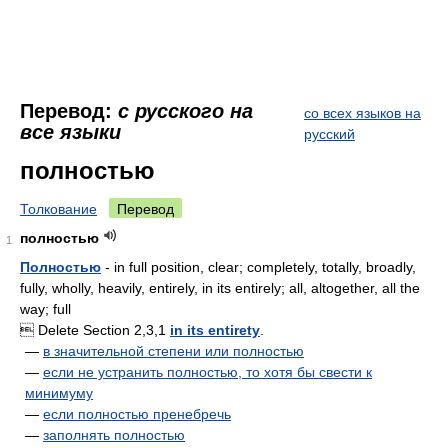
Перевод:
с русского на
со всех языков на
все языки
русский
полностью
Толкование
Перевод
полностью
1
Полностью
- in full position, clear; completely, totally, broadly,
fully, wholly, heavily, entirely, in its entirely; all, altogether, all the
way; full
 Delete Section 2,3,1
in its entirety
.
—
в значительной степени или полностью
—
если не устранить полностью, то хотя бы свести к
минимуму
—
если полностью пренебречь
—
заполнять полностью