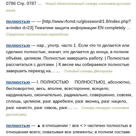
0786 Стр. 0787 …
Новый объяснительный словарь синонимов русского
языка
полностью
— — [http://www.rfcmd.ru/glossword/1.8/index.php?
a=index d=23] Тематики защита информации EN completely …
Справочник технического переводчика
полностью
— нар., употр. часто 1. Если что то делается или
сделано полностью, значит, это делается до конца, в полном
объёме, целиком. Полностью завершить работу. | Полностью
рассчитаться с долгами. | К весне мы собираемся полностью
завершить переезд на… …
Толковый словарь Дмитриева
полностью
— I. ПОЛНОСТЬЮ ПОЛНОСТЬЮ1, абсолютно,
бесповоротно, весь, вполне, всесторонне, всецело,
кардинально, окончательно, радикально, совершенно, совсем,
сплошь, целиком, разг. вдребезги, разг. вконец, разг. нацело,
разг. начисто, разг. сквозь, разг.… …
Словарь-тезаурус синонимов
русской речи
полностью
— ▲ в отношении ↑ все < > частично полностью в
отношении всего; охватывая все элементы; в полном составе.