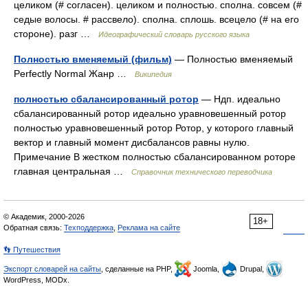
целиком (# согласен). целиком и полностью. сполна. совсем (#
седые волосы. # рассвело). сполна. сплошь. всецело (# на его
стороне). разг …
Идеографический словарь русского языка
Полностью вменяемый (фильм)
— Полностью вменяемый
Perfectly Normal Жанр …
Википедия
полностью сбалансированный ротор
— Ндп. идеально
сбалансированный ротор идеально уравновешенный ротор
полностью уравновешенный ротор Ротор, у которого главный
вектор и главный момент дисбалансов равны нулю.
Примечание В жестком полностью сбалансированном роторе
главная центральная …
Справочник технического переводчика
© Академик, 2000-2026
18+
Обратная связь:
Техподдержка
,
Реклама на сайте
👣 Путешествия
Экспорт словарей на сайты
, сделанные на PHP,
Joomla,
Drupal,
WordPress, MODx.