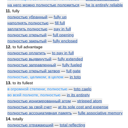
на него можно полностью положиться
—
he is entirely reliable
11.
fully
полностью убранный
—
fully up
наполнять полностью
—
fill full
заплатить полностью
—
pay in full
полностью открытый
—
full opening
полностью закрытый
—
fully enclosed
12.
to full advantage
полностью оплатить
—
to pay in full
полностью выдвинутый
—
fully extended
полностью заправленный
—
fully fueled
полностью открытый затвор
—
full gate
полностью, целиком; в целом
—
in toto
13.
to its fullest
в огромной степени; полностью
—
toto caelo
во всей полноте, полностью
—
in its entirety
полностью ионизированный атом
—
stripped atom
полностью за свой счет
—
at its sole cost and expense
полностью ассоциативная память
—
fulle associative memory
14.
totally
полностью отражающий
—
total reflecting