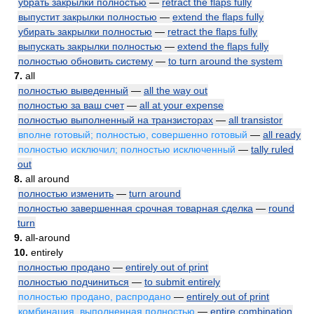
убрать закрылки полностью
—
retract the flaps fully
выпустит закрылки полностью
—
extend the flaps fully
убирать закрылки полностью
—
retract the flaps fully
выпускать закрылки полностью
—
extend the flaps fully
полностью обновить систему
—
to turn around the system
7.
all
полностью выведенный
—
all the way out
полностью за ваш счет
—
all at your expense
полностью выполненный на транзисторах
—
all transistor
вполне готовый; полностью, совершенно готовый
—
all ready
полностью исключил; полностью исключенный
—
tally ruled
out
8.
all around
полностью изменить
—
turn around
полностью завершенная срочная товарная сделка
—
round
turn
9.
all-around
10.
entirely
полностью продано
—
entirely out of print
полностью подчиниться
—
to submit entirely
полностью продано, распродано
—
entirely out of print
комбинация, выполненная полностью
—
entire combination