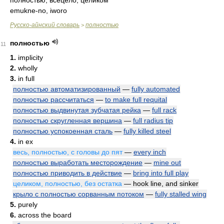
полностью, всецело, целиком
emukne-no, iworo
Русско-айнский словарь
полностью
>
полностью
11
1.
implicity
2.
wholly
3.
in full
полностью автоматизированный
—
fully automated
полностью рассчитаться
—
to make full requital
полностью выдвинутая зубчатая рейка
—
full rack
полностью скругленная вершина
—
full radius tip
полностью успокоенная сталь
—
fully killed steel
4.
in ex
весь, полностью, с головы до пят
—
every inch
полностью выработать месторождение
—
mine out
полностью приводить в действие
—
bring into full play
целиком, полностью, без остатка
— hook line, and sinker
крыло с полностью сорванным потоком
—
fully stalled wing
5.
purely
6.
across the board