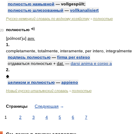
полностью намывной
— vollgespült;
полностью шлюзованный
—
vollkanalisiert
Русско-немецкий словарь по водному хозяйству
полностью
>
полностью
20
[pólnost'ju]
avv.
1.
completamente, totalmente, interamente, per intero, integralmente
подпись полностью
—
firma per esteso
отдаваться полностью +
dat.
—
darsi anima e corpo a
2.
◆
целиком и полностью
—
appieno
Новый русско-итальянский словарь
полностью
>
Страницы
Следующая
→
1
2
3
4
5
6
7