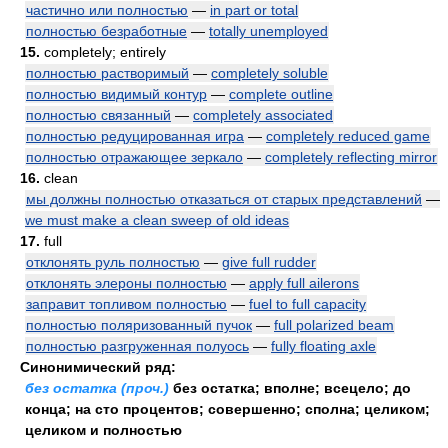
частично или полностью
—
in part or total
полностью безработные
—
totally unemployed
15.
completely; entirely
полностью растворимый
—
completely soluble
полностью видимый контур
—
complete outline
полностью связанный
—
completely associated
полностью редуцированная игра
—
completely reduced game
полностью отражающее зеркало
—
completely reflecting mirror
16.
clean
мы должны полностью отказаться от старых представлений
—
we must make a clean sweep of old ideas
17.
full
отклонять руль полностью
—
give full rudder
отклонять элероны полностью
—
apply full ailerons
заправит топливом полностью
—
fuel to full capacity
полностью поляризованный пучок
—
full polarized beam
полностью разгруженная полуось
—
fully floating axle
Синонимический ряд:
без остатка (проч.)
без остатка; вполне; всецело; до
конца; на сто процентов; совершенно; сполна; целиком;
целиком и полностью