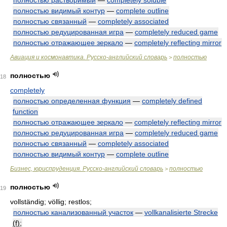
полностью растворимый
—
completely soluble
полностью видимый контур
—
complete outline
полностью связанный
—
completely associated
полностью редуцированная игра
—
completely reduced game
полностью отражающее зеркало
—
completely reflecting mirror
Авиация и космонавтика. Русско-английский словарь
полностью
>
полностью
18
completely
полностью определенная функция
—
completely defined
function
полностью отражающее зеркало
—
completely reflecting mirror
полностью редуцированная игра
—
completely reduced game
полностью связанный
—
completely associated
полностью видимый контур
—
complete outline
Бизнес, юриспруденция. Русско-английский словарь
полностью
>
полностью
19
vollständig; völlig; restlos;
полностью канализованный участок
—
vollkanalisierte Strecke
(f)
;