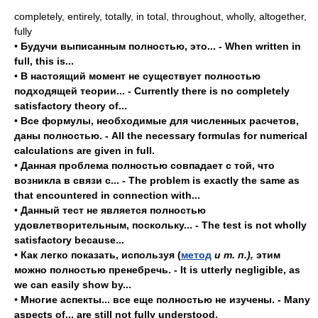
completely, entirely, totally, in total, throughout, wholly, altogether,
fully
•
Будучи выписанным полностью, это... - When written in
full, this is...
•
В настоящий момент не существует полностью
подходящей теории... - Currently there is no completely
satisfactory theory of...
•
Все формулы, необходимые для численных расчетов,
даны полностью. - All the necessary formulas for numerical
calculations are given in full.
•
Данная проблема полностью совпадает с той, что
возникла в связи с... - The problem is exactly the same as
that encountered in connection with...
•
Данный тест не является полностью
удовлетворительным, поскольку... - The test is not wholly
satisfactory because...
•
Как легко показать, используя (
метод
и т. п.),
этим
можно полностью пренебречь. - It is utterly negligible, as
we can easily show by...
•
Многие аспекты... все еще полностью не изучены. - Many
aspects of... are still not fully understood.