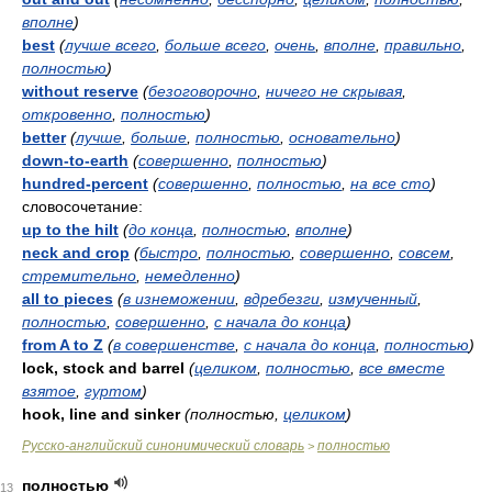
вполне
)
best
(
лучше всего
,
больше всего
,
очень
,
вполне
,
правильно
,
полностью
)
without reserve
(
безоговорочно
,
ничего не скрывая
,
откровенно
,
полностью
)
better
(
лучше
,
больше
,
полностью
,
основательно
)
down-to-earth
(
совершенно
,
полностью
)
hundred-percent
(
совершенно
,
полностью
,
на все сто
)
словосочетание:
up to the hilt
(
до конца
,
полностью
,
вполне
)
neck and crop
(
быстро
,
полностью
,
совершенно
,
совсем
,
стремительно
,
немедленно
)
all to pieces
(
в изнеможении
,
вдребезги
,
измученный
,
полностью
,
совершенно
,
с начала до конца
)
from A to Z
(
в совершенстве
,
с начала до конца
,
полностью
)
lock, stock and barrel
(
целиком
,
полностью
,
все вместе
взятое
,
гуртом
)
hook, line and sinker
(полностью,
целиком
)
Русско-английский синонимический словарь
полностью
>
полностью
13