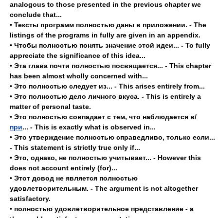
analogous to those presented in the previous chapter we
conclude that...
•
Тексты программ полностью даны в приложении. - The
listings of the programs in fully are given in an appendix.
•
Чтобы полностью понять значение этой идеи... - То fully
appreciate the significance of this idea...
•
Эта глава почти полностью посвящается... - This chapter
has been almost wholly concerned with...
•
Это полностью следует из... - This arises entirely from...
•
Это полностью дело личного вкуса. - This is entirely a
matter of personal taste.
•
Это полностью совпадает с тем, что наблюдается в/
при
... - This is exactly what is observed in...
•
Это утверждение полностью справедливо, только если...
- This statement is strictly true only if...
•
Это, однако, не полностью учитывает... - However this
does not account entirely (for)...
•
Этот довод не является полностью
удовлетворительным. - The argument is not altogether
satisfactory.
•
полностью удовлетворительное представление - а