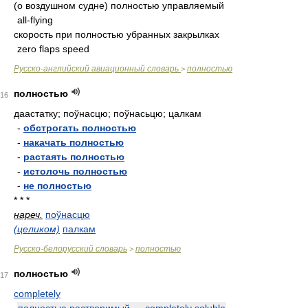
(о воздушном судне) полностью управляемый
all-flying
скорость при полностью убранных закрылках
zero flaps speed
Русско-английский авиационный словарь
полностью
>
полностью
16
даастатку; поўнасцю; поўнасьцю; цалкам
-
обстрогать полностью
-
накачать полностью
-
растаять полностью
-
истолочь полностью
-
не полностью
* * *
нареч.
поўнасцю
(целиком)
палкам
Русско-белорусский словарь
полностью
>
полностью
17
completely