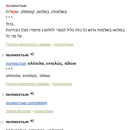
п
о
лностью
בִּשלֵמוּתוֹ; בִּמלוֹאוֹ; קוֹמפּלֶט, טוֹ
טָ
לִית
* * *
בכול
במלואו בשלמות גדוש כל כולו כליל לגמרי לחלוטין מיסודו מכל הבחינות
על פני כל
Русско-ивритский словарь
полностью
>
полностью
8
полностью
ολότελα, εντελώς, τέλεια
* * *
ολότελα, εντελώς, τέλεια
Русско-греческий словарь
полностью
>
полностью
9
полностью completely
Sokrat personal
полностью
>
полностью
10