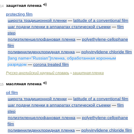
защитная пленка
14
protecting film
широта традиционной пленки
—
latitude of a conventional film
шаг подачи пленки в аппаратах статической съемки
—
film
step
полиэтиленцеллофановая пленка
—
polyethylene-cellophane
film
поливинилиденхлоридная пленка
—
polyvinylidene chloride film
[lang name="Russian"]пленка, обработанная коронным
разрядом
—
corona treated film
Русско-английский научный словарь
защитная пленка
>
масляная пленка
15
oil film
широта традиционной пленки
—
latitude of a conventional film
шаг подачи пленки в аппаратах статической съемки
—
film
step
полиэтиленцеллофановая пленка
—
polyethylene-cellophane
film
поливинилиденхлоридная пленка
—
polyvinylidene chloride film