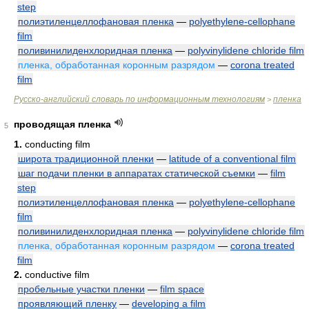
step
полиэтиленцеллофановая пленка
—
polyethylene-cellophane
film
поливинилиденхлоридная пленка
—
polyvinylidene chloride film
пленка, обработанная коронным разрядом
—
corona treated
film
Русско-английский словарь по информационным технологиям
пленка
>
проводящая пленка
5
1.
conducting film
широта традиционной пленки
—
latitude of a conventional film
шаг подачи пленки в аппаратах статической съемки
—
film
step
полиэтиленцеллофановая пленка
—
polyethylene-cellophane
film
поливинилиденхлоридная пленка
—
polyvinylidene chloride film
пленка, обработанная коронным разрядом
—
corona treated
film
2.
conductive film
пробельные участки пленки
—
film space
проявляющий пленку
—
developing a film