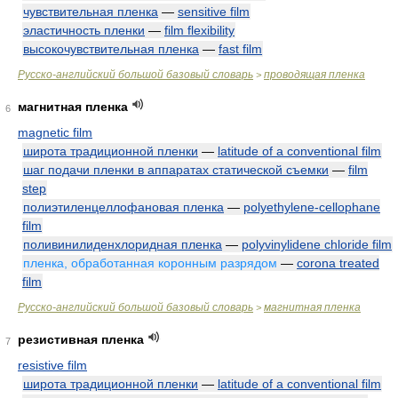
чувствительная пленка
—
sensitive film
эластичность пленки
—
film flexibility
высокочувствительная пленка
—
fast film
Русско-английский большой базовый словарь
проводящая пленка
>
магнитная пленка
6
magnetic film
широта традиционной пленки
—
latitude of a conventional film
шаг подачи пленки в аппаратах статической съемки
—
film
step
полиэтиленцеллофановая пленка
—
polyethylene-cellophane
film
поливинилиденхлоридная пленка
—
polyvinylidene chloride film
пленка, обработанная коронным разрядом
—
corona treated
film
Русско-английский большой базовый словарь
магнитная пленка
>
резистивная пленка
7
resistive film
широта традиционной пленки
—
latitude of a conventional film