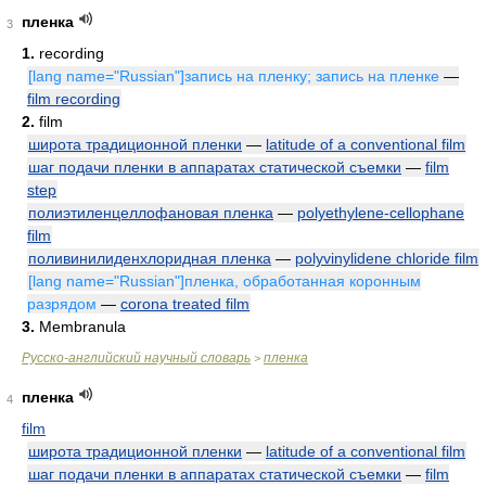
пленка
3
1.
recording
[lang name="Russian"]запись на пленку; запись на пленке
—
film recording
2.
film
широта традиционной пленки
—
latitude of a conventional film
шаг подачи пленки в аппаратах статической съемки
—
film
step
полиэтиленцеллофановая пленка
—
polyethylene-cellophane
film
поливинилиденхлоридная пленка
—
polyvinylidene chloride film
[lang name="Russian"]пленка, обработанная коронным
разрядом
—
corona treated film
3.
Membranula
Русско-английский научный словарь
пленка
>
пленка
4
film
широта традиционной пленки
—
latitude of a conventional film
шаг подачи пленки в аппаратах статической съемки
—
film