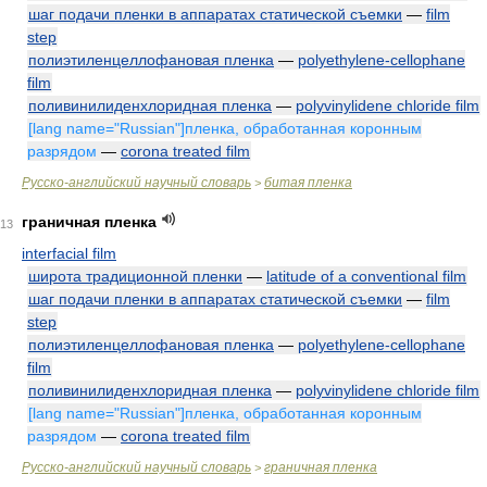
шаг подачи пленки в аппаратах статической съемки
—
film
step
полиэтиленцеллофановая пленка
—
polyethylene-cellophane
film
поливинилиденхлоридная пленка
—
polyvinylidene chloride film
[lang name="Russian"]пленка, обработанная коронным
разрядом
—
corona treated film
Русско-английский научный словарь
битая пленка
>
граничная пленка
13
interfacial film
широта традиционной пленки
—
latitude of a conventional film
шаг подачи пленки в аппаратах статической съемки
—
film
step
полиэтиленцеллофановая пленка
—
polyethylene-cellophane
film
поливинилиденхлоридная пленка
—
polyvinylidene chloride film
[lang name="Russian"]пленка, обработанная коронным
разрядом
—
corona treated film
Русско-английский научный словарь
граничная пленка
>