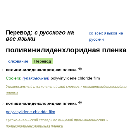
Перевод:
с русского на
со всех языков на
все языки
русский
поливинилиденхлоридная пленка
Толкование
Перевод
поливинилиденхлоридная пленка
1
Coolers:
(
упаковочная
)
polyvinylidene chloride film
Универсальный русско-английский словарь
поливинилиденхлоридная
>
пленка
поливинилиденхлоридная пленка
2
polyvinylidene chloride film
Русско-английский словарь по пищевой промышленности
>
поливинилиденхлоридная пленка