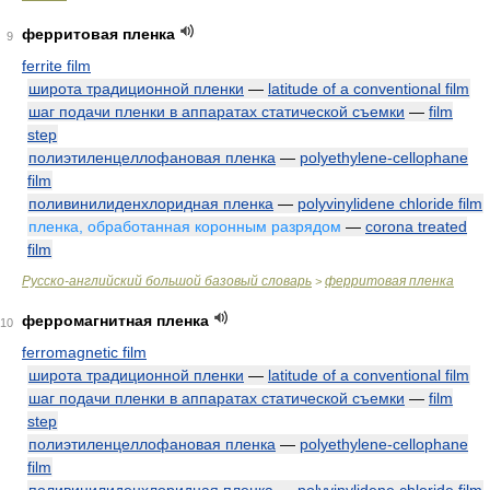
ферритовая пленка
9
ferrite film
широта традиционной пленки
—
latitude of a conventional film
шаг подачи пленки в аппаратах статической съемки
—
film
step
полиэтиленцеллофановая пленка
—
polyethylene-cellophane
film
поливинилиденхлоридная пленка
—
polyvinylidene chloride film
пленка, обработанная коронным разрядом
—
corona treated
film
Русско-английский большой базовый словарь
ферритовая пленка
>
ферромагнитная пленка
10
ferromagnetic film
широта традиционной пленки
—
latitude of a conventional film
шаг подачи пленки в аппаратах статической съемки
—
film
step
полиэтиленцеллофановая пленка
—
polyethylene-cellophane
film