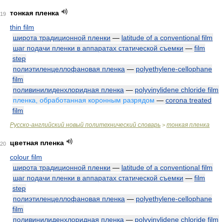
тонкая пленка
19
thin film
широта традиционной пленки
—
latitude of a conventional film
шаг подачи пленки в аппаратах статической съемки
—
film
step
полиэтиленцеллофановая пленка
—
polyethylene-cellophane
film
поливинилиденхлоридная пленка
—
polyvinylidene chloride film
пленка, обработанная коронным разрядом
—
corona treated
film
Русско-английский новый политехнический словарь
тонкая пленка
>
цветная пленка
20
colour film
широта традиционной пленки
—
latitude of a conventional film
шаг подачи пленки в аппаратах статической съемки
—
film
step
полиэтиленцеллофановая пленка
—
polyethylene-cellophane
film
поливинилиденхлоридная пленка
—
polyvinylidene chloride film