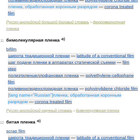
поливинилиденхлоридная пленка
—
polyvinylidene chloride film
пленка, обработанная коронным разрядом
—
corona treated
film
Русско-английский большой базовый словарь
ферромагнитная
>
пленка
бимолекулярная пленка
11
bifilm
широта традиционной пленки
—
latitude of a conventional film
шаг подачи пленки в аппаратах статической съемки
—
film
step
полиэтиленцеллофановая пленка
—
polyethylene-cellophane
film
поливинилиденхлоридная пленка
—
polyvinylidene chloride film
[lang name="Russian"]пленка, обработанная коронным
разрядом
—
corona treated film
Русско-английский научный словарь
бимолекулярная пленка
>
битая пленка
12
scrap film
широта традиционной пленки
—
latitude of a conventional film