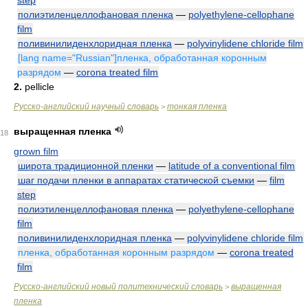
step
полиэтиленцеллофановая пленка
—
polyethylene-cellophane
film
поливинилиденхлоридная пленка
—
polyvinylidene chloride film
[lang name="Russian"]пленка, обработанная коронным
разрядом
—
corona treated film
2.
pellicle
Русско-английский научный словарь
тонкая пленка
>
выращенная пленка
18
grown film
широта традиционной пленки
—
latitude of a conventional film
шаг подачи пленки в аппаратах статической съемки
—
film
step
полиэтиленцеллофановая пленка
—
polyethylene-cellophane
film
поливинилиденхлоридная пленка
—
polyvinylidene chloride film
пленка, обработанная коронным разрядом
—
corona treated
film
Русско-английский новый политехнический словарь
выращенная
>
пленка