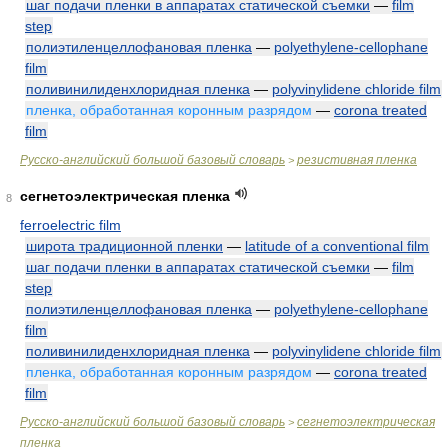
шаг подачи пленки в аппаратах статической съемки
—
film
step
полиэтиленцеллофановая пленка
—
polyethylene-cellophane
film
поливинилиденхлоридная пленка
—
polyvinylidene chloride film
пленка, обработанная коронным разрядом
—
corona treated
film
Русско-английский большой базовый словарь
резистивная пленка
>
сегнетоэлектрическая пленка
8
ferroelectric film
широта традиционной пленки
—
latitude of a conventional film
шаг подачи пленки в аппаратах статической съемки
—
film
step
полиэтиленцеллофановая пленка
—
polyethylene-cellophane
film
поливинилиденхлоридная пленка
—
polyvinylidene chloride film
пленка, обработанная коронным разрядом
—
corona treated
film
Русско-английский большой базовый словарь
сегнетоэлектрическая
>
пленка