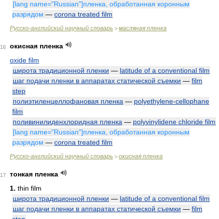
[lang name="Russian"]пленка, обработанная коронным
разрядом
—
corona treated film
Русско-английский научный словарь
масляная пленка
>
окисная пленка
16
oxide film
широта традиционной пленки
—
latitude of a conventional film
шаг подачи пленки в аппаратах статической съемки
—
film
step
полиэтиленцеллофановая пленка
—
polyethylene-cellophane
film
поливинилиденхлоридная пленка
—
polyvinylidene chloride film
[lang name="Russian"]пленка, обработанная коронным
разрядом
—
corona treated film
Русско-английский научный словарь
окисная пленка
>
тонкая пленка
17
1.
thin film
широта традиционной пленки
—
latitude of a conventional film
шаг подачи пленки в аппаратах статической съемки
—
film