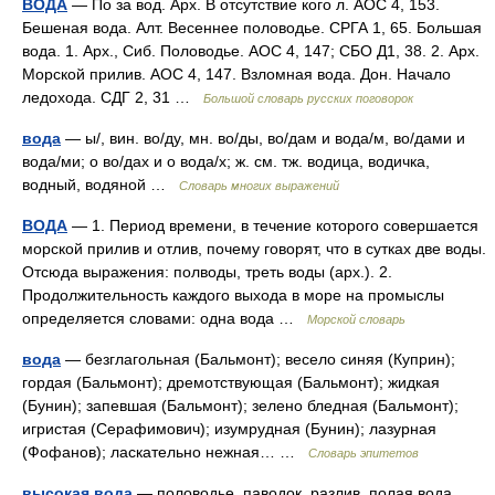
ВОДА
— По за вод. Арх. В отсутствие кого л. АОС 4, 153.
Бешеная вода. Алт. Весеннее половодье. СРГА 1, 65. Большая
вода. 1. Арх., Сиб. Половодье. АОС 4, 147; СБО Д1, 38. 2. Арх.
Морской прилив. АОС 4, 147. Взломная вода. Дон. Начало
ледохода. СДГ 2, 31 …
Большой словарь русских поговорок
вода
— ы/, вин. во/ду, мн. во/ды, во/дам и вода/м, во/дами и
вода/ми; о во/дах и о вода/х; ж. см. тж. водица, водичка,
водный, водяной …
Словарь многих выражений
ВОДА
— 1. Период времени, в течение которого совершается
морской прилив и отлив, почему говорят, что в сутках две воды.
Отсюда выражения: полводы, треть воды (арх.). 2.
Продолжительность каждого выхода в море на промыслы
определяется словами: одна вода …
Морской словарь
вода
— безглагольная (Бальмонт); весело синяя (Куприн);
гордая (Бальмонт); дремотствующая (Бальмонт); жидкая
(Бунин); запевшая (Бальмонт); зелено бледная (Бальмонт);
игристая (Серафимович); изумрудная (Бунин); лазурная
(Фофанов); ласкательно нежная… …
Словарь эпитетов
высокая вода
— половодье, паводок, разлив, полая вода,