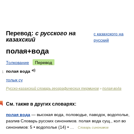
Перевод:
с русского на
с казахского на
казахский
русский
полая+вода
Толкование
Перевод
полая вода
1
толық су
Русско-казахский словарь географических терминов
полая вода
>
См. также в других словарях:
полая вода
— высокая вода, половодье, паводок, водополье,
разлив Словарь русских синонимов. полая вода сущ., кол во
синонимов: 5 • водополье (14) • …
Словарь синонимов