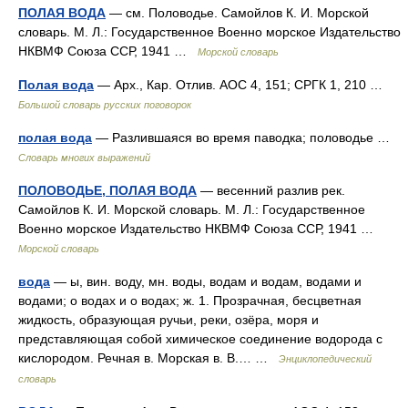
ПОЛАЯ ВОДА
— см. Половодье. Самойлов К. И. Морской
словарь. М. Л.: Государственное Военно морское Издательство
НКВМФ Союза ССР, 1941 …
Морской словарь
Полая вода
— Арх., Кар. Отлив. АОС 4, 151; СРГК 1, 210 …
Большой словарь русских поговорок
полая вода
— Разлившаяся во время паводка; половодье …
Словарь многих выражений
ПОЛОВОДЬЕ, ПОЛАЯ ВОДА
— весенний разлив рек.
Самойлов К. И. Морской словарь. М. Л.: Государственное
Военно морское Издательство НКВМФ Союза ССР, 1941 …
Морской словарь
вода
— ы, вин. воду, мн. воды, водам и водам, водами и
водами; о водах и о водах; ж. 1. Прозрачная, бесцветная
жидкость, образующая ручьи, реки, озёра, моря и
представляющая собой химическое соединение водорода с
кислородом. Речная в. Морская в. В.… …
Энциклопедический
словарь