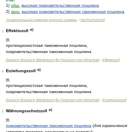
1)
общ.
высокая покровительственная пошлина
2)
экон.
высокая покровительственная таможенная пошлина
Универсальный немецко-русский словарь
Hochschutzzoll
>
Effektivzoll
3
m
протекционистская таможенная пошлина,
покровительственная таможенная пошлина
Deutsch-Russisch Wörterbuch für Finanzen und Wirtschaft
Effektivzoll
>
Erziehungszoll
4
m
протекционистская таможенная пошлина,
покровительственная таможенная пошлина
Deutsch-Russisch Wörterbuch für Finanzen und Wirtschaft
Erziehungszoll
>
Währungsschutzzoll
5
m
покровительственная таможенная пошлина
(
для ограничения
импорта товаров, закупаемых на валюту
)
;