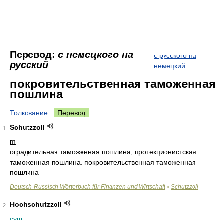
Перевод:
с немецкого на
с русского на
русский
немецкий
покровительственная таможенная
пошлина
Толкование
Перевод
Schutzzoll
1
m
оградительная таможенная пошлина, протекционистская
таможенная пошлина, покровительственная таможенная
пошлина
Deutsch-Russisch Wörterbuch für Finanzen und Wirtschaft
Schutzzoll
>
Hochschutzzoll
2
сущ.