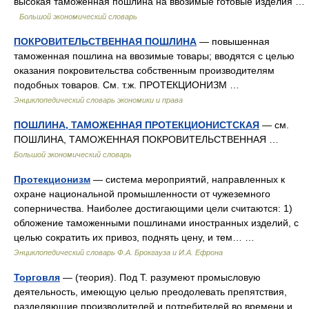
высокая таможенная пошлина на ввозимые готовые изделия …
Большой экономический словарь
ПОКРОВИТЕЛЬСТВЕННАЯ ПОШЛИНА
— повышенная
таможенная пошлина на ввозимые товары; вводятся с целью
оказания покровительства собственным производителям
подобных товаров. См. т.ж. ПРОТЕКЦИОНИЗМ …
Энциклопедический словарь экономики и права
ПОШЛИНА, ТАМОЖЕННАЯ ПРОТЕКЦИОНИСТСКАЯ
— см.
ПОШЛИНА, ТАМОЖЕННАЯ ПОКРОВИТЕЛЬСТВЕННАЯ …
Большой экономический словарь
Протекционизм
— система мероприятий, направленных к
охране национальной промышленности от чужеземного
соперничества. Наиболее достигающими цели считаются: 1)
обложение таможенными пошлинами иностранных изделий, с
целью сократить их привоз, поднять цену, и тем… …
Энциклопедический словарь Ф.А. Брокгауза и И.А. Ефрона
Торговля
— (теория). Под Т. разумеют промысловую
деятельность, имеющую целью преодолевать препятствия,
разделяющие производителей и потребителей во времени и