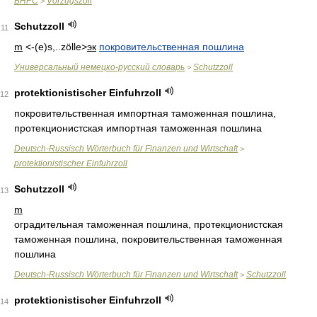
БНРС
Vorzugszoll
>
Schutzzoll
11
m
<-(e)s,..zölle>
эк
покровительственная пошлина
Универсальный немецко-русский словарь
Schutzzoll
>
protektionistischer Einfuhrzoll
12
покровительственная импортная таможенная пошлина,
протекционистская импортная таможенная пошлина
Deutsch-Russisch Wörterbuch für Finanzen und Wirtschaft
>
protektionistischer Einfuhrzoll
Schutzzoll
13
m
оградительная таможенная пошлина, протекционистская
таможенная пошлина, покровительственная таможенная
пошлина
Deutsch-Russisch Wörterbuch für Finanzen und Wirtschaft
Schutzzoll
>
protektionistischer Einfuhrzoll
14