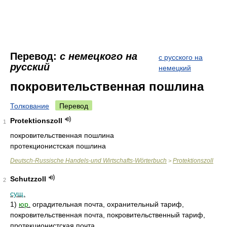
Перевод:
с немецкого на
с русского на
русский
немецкий
покровительственная пошлина
Толкование
Перевод
Protektionszoll
1
покровительственная пошлина
протекционистская пошлина
Deutsch-Russische Handels-und Wirtschafts-Wörterbuch
Protektionszoll
>
Schutzzoll
2
сущ.
1)
юр.
оградительная почта, охранительный тариф,
покровительственная почта, покровительственный тариф,
протекционистская почта