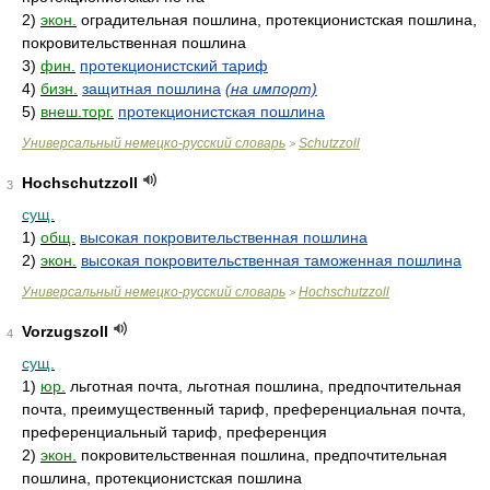
2)
экон.
оградительная пошлина, протекционистcкая пошлина,
покровительственная пошлина
3)
фин.
протекционистский тариф
4)
бизн.
защитная пошлина
(на импорт)
5)
внеш.торг.
протекционистская пошлина
Универсальный немецко-русский словарь
Schutzzoll
>
Hochschutzzoll
3
сущ.
1)
общ.
высокая покровительственная пошлина
2)
экон.
высокая покровительственная таможенная пошлина
Универсальный немецко-русский словарь
Hochschutzzoll
>
Vorzugszoll
4
сущ.
1)
юр.
льготная почта, льготная пошлина, предпочтительная
почта, преимущественный тариф, преференциальная почта,
преференциальный тариф, преференция
2)
экон.
покровительственная пошлина, предпочтительная
пошлина, протекционистская пошлина