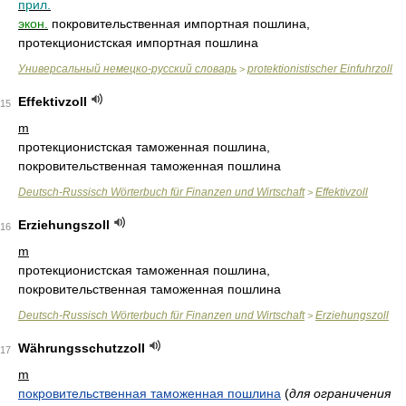
прил.
экон.
покровительственная импортная пошлина,
протекционистская импортная пошлина
Универсальный немецко-русский словарь
protektionistischer Einfuhrzoll
>
Effektivzoll
15
m
протекционистская таможенная пошлина,
покровительственная таможенная пошлина
Deutsch-Russisch Wörterbuch für Finanzen und Wirtschaft
Effektivzoll
>
Erziehungszoll
16
m
протекционистская таможенная пошлина,
покровительственная таможенная пошлина
Deutsch-Russisch Wörterbuch für Finanzen und Wirtschaft
Erziehungszoll
>
Währungsschutzzoll
17
m
покровительственная таможенная пошлина
(
для ограничения