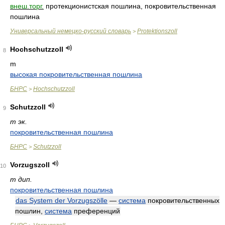
внеш.торг.
протекционистская пошлина, покровительственная
пошлина
Универсальный немецко-русский словарь
Protektionszoll
>
Hochschutzzoll
8
m
высокая покровительственная пошлина
БНРС
Hochschutzzoll
>
Schutzzoll
9
m эк.
покровительственная пошлина
БНРС
Schutzzoll
>
Vorzugszoll
10
m дип.
покровительственная пошлина
das System der Vorzugszölle
—
система
покровительственных
пошлин,
система
преференций