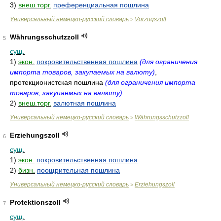
3)
внеш.торг.
преференциальная пошлина
Универсальный немецко-русский словарь
Vorzugszoll
>
Währungsschutzzoll
5
сущ.
1)
экон.
покровительственная пошлина
(для ограничения
импорта товаров, закупаемых на валюту)
,
протекционистская пошлина
(для ограничения импорта
товаров, закупаемых на валюту)
2)
внеш.торг.
валютная пошлина
Универсальный немецко-русский словарь
Währungsschutzzoll
>
Erziehungszoll
6
сущ.
1)
экон.
покровительственная пошлина
2)
бизн.
поощрительная пошлина
Универсальный немецко-русский словарь
Erziehungszoll
>
Protektionszoll
7
сущ.