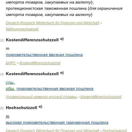
импорта товаров, закупаемых на валюту
)
;
протекционистская таможенная пошлина
(
для ограничения
импорта товаров, закупаемых на валюту
)
Deutsch-Russisch Wörterbuch für Finanzen und Wirtschaft
>
Währungsschutzzoll
Kostendifferenzschutzzoll
18
m
покровительственная ввозная пошлина
БНРС
Kostendifferenzschutzzoll
>
Kostendifferenzschutzzoll
19
сущ.
общ.
покровительственная ввозная пошлина
Универсальный немецко-русский словарь
Kostendifferenzschutzzoll
>
Hochschutzzoll
20
m
высокая покровительственная таможенная пошлина
Deutsch-Russisch Wörterbuch für Finanzen und Wirtschaft
Hochschutzzoll
>