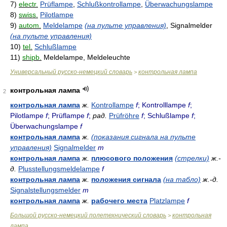
7)
electr.
Prüflampe
,
Schlußkontrollampe
,
Überwachungslampe
8)
swiss.
Pilotlampe
9)
autom.
Meldelampe
(на пульте управления)
, Signalmelder
(на пульте управления)
10)
tel.
Schlußlampe
11)
shipb.
Meldelampe, Meldeleuchte
Универсальный русско-немецкий словарь
контрольная лампа
>
контрольная лампа
2
контрольная лампа
ж.
Kontrollampe
f
; Kontrolllampe
f
;
Pilotlampe
f
; Prüflampe
f
;
рад.
Prüfröhre
f
; Schlußlampe
f
;
Überwachungslampe
f
контрольная лампа
ж.
(показания сигнала на пульте
управления)
Signalmelder
m
контрольная лампа
ж.
плюсового положения
(стрелки)
ж.-
д.
Plusstellungsmeldelampe
f
контрольная лампа
ж.
положения сигнала
(на табло)
ж.-д.
Signalstellungsmelder
m
контрольная лампа
ж.
рабочего места
Platzlampe
f
Большой русско-немецкий полетехнический словарь
контрольная
>
лампа