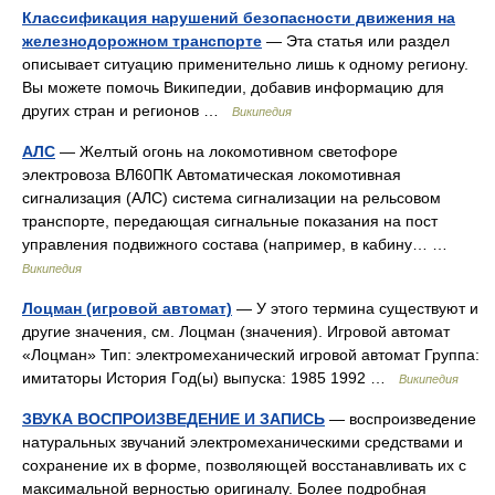
Классификация нарушений безопасности движения на
железнодорожном транспорте
— Эта статья или раздел
описывает ситуацию применительно лишь к одному региону.
Вы можете помочь Википедии, добавив информацию для
других стран и регионов …
Википедия
АЛС
— Желтый огонь на локомотивном светофоре
электровоза ВЛ60ПК Автоматическая локомотивная
сигнализация (АЛС) система сигнализации на рельсовом
транспорте, передающая сигнальные показания на пост
управления подвижного состава (например, в кабину… …
Википедия
Лоцман (игровой автомат)
— У этого термина существуют и
другие значения, см. Лоцман (значения). Игровой автомат
«Лоцман» Тип: электромеханический игровой автомат Группа:
имитаторы История Год(ы) выпуска: 1985 1992 …
Википедия
ЗВУКА ВОСПРОИЗВЕДЕНИЕ И ЗАПИСЬ
— воспроизведение
натуральных звучаний электромеханическими средствами и
сохранение их в форме, позволяющей восстанавливать их с
максимальной верностью оригиналу. Более подробная