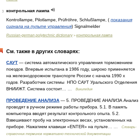
контрольная лампа
3
Kontrollampe, Pilotlampe, Prüfröhre, Schlußlampe,
(
показания
сигнала на пульте управления
)
Signalmelder
Russian-german polytechnic dictionary
контрольная лампа
>
См. также в других словарях:
САУТ
— система автоматического управления торможением
поездов. Впервые испытана в 1986 году, широко применяется
на железнодорожном транспорте России с начала 1990 х
годов. Разработчик системы НПО САУТ Уральского Отделения
ВНИИЖТ. Система состоит… …
Википедия
ПРОВЕДЕНИЕ АНАЛИЗА
— 5. ПРОВЕДЕНИЕ АНАЛИЗА Анализ
проводят в ручном режиме работы прибора. 5.1. В память
компьютера вводят результат контрольного опыта. 5.2.
Взвешивают пробу на электронных весах, установленных на
приборе. Нажатием клавиши «ENTER» на пульте… …
Словарь-
справочник терминов нормативно-технической документации