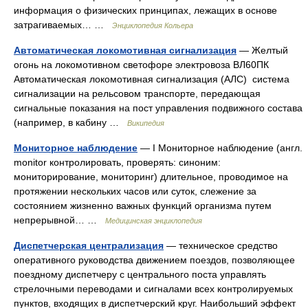
информация о физических принципах, лежащих в основе
затрагиваемых… …
Энциклопедия Кольера
Автоматическая локомотивная сигнализация
— Желтый
огонь на локомотивном светофоре электровоза ВЛ60ПК
Автоматическая локомотивная сигнализация (АЛС) система
сигнализации на рельсовом транспорте, передающая
сигнальные показания на пост управления подвижного состава
(например, в кабину …
Википедия
Мониторное наблюдение
— I Мониторное наблюдение (англ.
monitor контролировать, проверять: синоним:
мониторирование, мониторинг) длительное, проводимое на
протяжении нескольких часов или суток, слежение за
состоянием жизненно важных функций организма путем
непрерывной… …
Медицинская энциклопедия
Диспетчерская централизация
— техническое средство
оперативного руководства движением поездов, позволяющее
поездному диспетчеру с центрального поста управлять
стрелочными переводами и сигналами всех контролируемых
пунктов, входящих в диспетчерский круг. Наибольший эффект