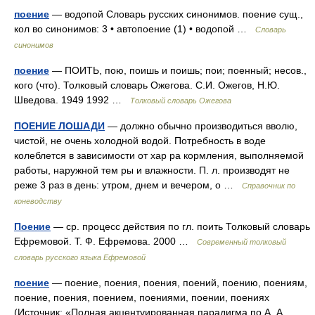
поение
— водопой Словарь русских синонимов. поение сущ.,
кол во синонимов: 3 • автопоение (1) • водопой …
Словарь
синонимов
поение
— ПОИТЬ, пою, поишь и поишь; пои; поенный; несов.,
кого (что). Толковый словарь Ожегова. С.И. Ожегов, Н.Ю.
Шведова. 1949 1992 …
Толковый словарь Ожегова
ПОЕНИЕ ЛОШАДИ
— должно обычно производиться вволю,
чистой, не очень холодной водой. Потребность в воде
колеблется в зависимости от хар ра кормления, выполняемой
работы, наружной тем ры и влажности. П. л. производят не
реже 3 раз в день: утром, днем и вечером, о …
Справочник по
коневодству
Поение
— ср. процесс действия по гл. поить Толковый словарь
Ефремовой. Т. Ф. Ефремова. 2000 …
Современный толковый
словарь русского языка Ефремовой
поение
— поение, поения, поения, поений, поению, поениям,
поение, поения, поением, поениями, поении, поениях
(Источник: «Полная акцентуированная парадигма по А. А.