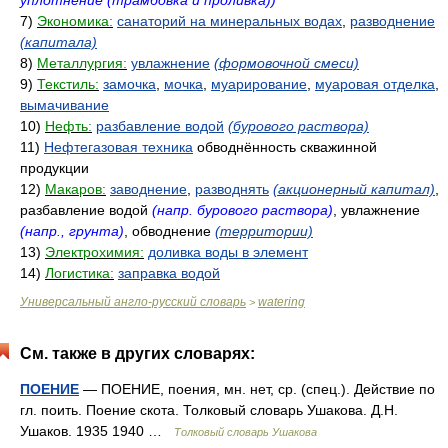
уплотнение (трамбовка и проливка))
7)
Экономика:
санаторий на минеральных водах
,
разводнение
(капитала)
8)
Металлургия:
увлажнение
(формовочной смеси)
9)
Текстиль:
замочка
,
мочка
,
муарирование
,
муаровая отделка
,
вымачивание
10)
Нефть:
разбавление водой
(бурового раствора)
11)
Нефтегазовая техника
обводнённость скважинной
продукции
12)
Макаров:
заводнение
,
разводнять
(акционерный капитал)
,
разбавление водой
(напр. бурового раствора)
, увлажнение
(напр., грунта)
, обводнение
(территории)
13)
Электрохимия:
доливка воды в элемент
14)
Логистика:
заправка водой
Универсальный англо-русский словарь
watering
>
См. также в других словарях:
ПОЕНИЕ
— ПОЕНИЕ, поения, мн. нет, ср. (спец.). Действие по
гл. поить. Поение скота. Толковый словарь Ушакова. Д.Н.
Ушаков. 1935 1940 …
Толковый словарь Ушакова