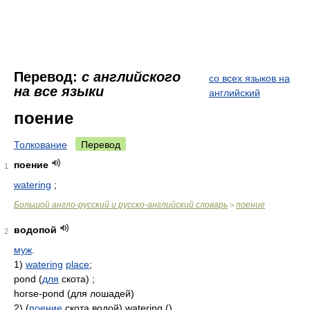
Перевод:
с английского
со всех языков на
на все языки
английский
поение
Толкование
Перевод
поение
1
watering
;
Большой англо-русский и русско-английский словарь
поение
>
водопой
2
муж
.
1)
watering
place
;
pond (
для
скота) ;
horse-pond (для лошадей)
2) (
поение
скота водой) watering ()