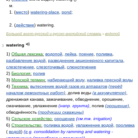
м.
1. (
место
)
watering-place
,
pond
;
2. (
действие
) watering.
Большой англо-русский и русско-английский словарь
водопой
>
watering
3
1)
Общая лексика:
водопой
,
лейка
,
поение
,
поливка
,
разбавление водой
,
разводнение акционерного капитала
,
слезотечение
,
слезоточивый
,
слюнотечение
2)
Биология:
полив
3)
Морской термин:
набирающий воду
,
наливка пресной воды
4)
Техника:
вытеснение водой газов из аппаратов
(перёд
началом ремонтных работ)
, долив воды
(в аккумулятор)
,
дренажная канава, замачивание, обводнение, орошение,
смачивание, увлажнение
(напр. грунта)
, полив
(орошение)
,
обводнённость
(продукции скважины)
5)
Сельское хозяйство:
орошение
(см.тж. irrigation)
6)
Строительство:
поливка водой
,
увлажнение водой
,
проливка
(
водой
)
(
e
.g. consolidation by ramming and watering -