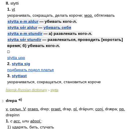
II.
stytti
1.
vt
укорачивать, сокращать, делать короче;
мор.
обтягивать
stytta e-m aldur
— убивать кого-л.
stytta sér aldur
—
убивать себя
stytta e-m stundir
— а) развлекать кого-л.
stytta sér stundir
— развлекаться, проводить [коротать]
время; б) убивать кого-л.
□
stytta upp
2.
stytta sig
подбирать подол платья
3.
styttast
укорачиваться, сокращаться, становиться короче
Íslensk-Russian dictionary
stytta
>
drepa
3
v.
сильн. V
;
praes.
drep;
praet.
drap,
pl.
drápum;
conj.
dræpa;
pp.
drepinn
1.
с
acc.
или
absol.
:
1)
ударять, бить, стучать