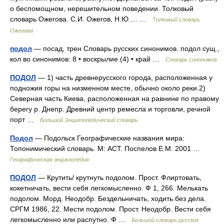
о беспомощном, нерешительном поведении. Толковый
словарь Ожегова. С.И. Ожегов, Н.Ю.… …
Толковый словарь
Ожегова
подол
— посад, трен Словарь русских синонимов. подол сущ.,
кол во синонимов: 8 • воскрылие (4) • край …
Словарь синонимов
ПОДОЛ
— 1) часть древнерусского города, расположенная у
подножия горы на низменном месте, обычно около реки.2)
Северная часть Киева, расположенная на равнине по правому
берегу р. Днепр. Древний центр ремесла и торговли, речной
порт …
Большой Энциклопедический словарь
Подол
— Подольск Географические названия мира:
Топонимический словарь. М: АСТ. Поспелов Е.М. 2001 …
Географическая энциклопедия
ПОДОЛ
— Крутить/ крутнуть подолом. Прост. Флиртовать,
кокетничать, вести себя легкомысленно. Ф 1, 266. Мелькать
подолом. Морд. Неодобр. Бездельничать, ходить без дела.
СРГМ 1986, 22. Мести подолом. Прост. Неодобр. Вести себя
легкомысленно или распутно. Ф …
Большой словарь русских