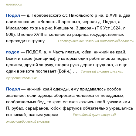
поговорок
Подол
— д. Теребаевского с/с Никольского р на. В XVII в. два
наименования: «Волость Шарженьга, черная д. Подол, а
Мисаилово то ж на рчк. Кипшенге, 3 двора» (ПК Уст 1624, л.
508). В конце XVIII в. селение из разряда государственных
переходит в группу… …
Географические названия Вологодской области
подол
— ПОДОЛ, а, м Часть платья, юбки, нижний ее край.
Были и такие [женщины], у которых один ребятенок за подол
цепится, другой за руку, вторая рука держит грудного, а еще
один в животе поспевает (Войн.) …
Толковый словарь русских
существительных
Подол
— нижний край одежды, ему придавалось особое
значение: если одежда оберегала человека от невидимых,
воображаемых бед, то края ее оказывались наиб. уязвимыми.
П. рубах, сарафанов, юбок, фартуков обязательно украшались
вышивкой, тканым узором.… …
Российский гуманитарный
энциклопедический словарь