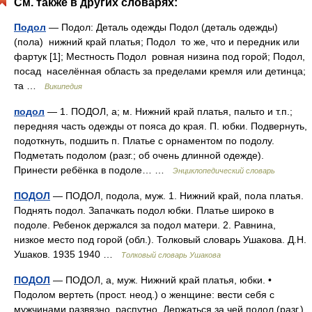
См. также в других словарях:
Подол
— Подол: Деталь одежды Подол (деталь одежды)
(пола) нижний край платья; Подол то же, что и передник или
фартук [1]; Местность Подол ровная низина под горой; Подол,
посад населённая область за пределами кремля или детинца;
та …
Википедия
подол
— 1. ПОДОЛ, а; м. Нижний край платья, пальто и т.п.;
передняя часть одежды от пояса до края. П. юбки. Подвернуть,
подоткнуть, подшить п. Платье с орнаментом по подолу.
Подметать подолом (разг.; об очень длинной одежде).
Принести ребёнка в подоле… …
Энциклопедический словарь
ПОДОЛ
— ПОДОЛ, подола, муж. 1. Нижний край, пола платья.
Поднять подол. Запачкать подол юбки. Платье широко в
подоле. Ребенок держался за подол матери. 2. Равнина,
низкое место под горой (обл.). Толковый словарь Ушакова. Д.Н.
Ушаков. 1935 1940 …
Толковый словарь Ушакова
ПОДОЛ
— ПОДОЛ, а, муж. Нижний край платья, юбки. •
Подолом вертеть (прост. неод.) о женщине: вести себя с
мужчинами развязно, распутно. Держаться за чей подол (разг.)