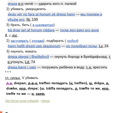
drepa
e-n
vendi —
ударить кого-л. палкой
2)
убивать, умерщвлять
skulu vér nú fara at honum ok drepa hann
—
мы поедем и
убъём его
,
Nj.
130
3)
брать, бить
(
в шахматах
)
þá drap jarl af honum riddara
—
тогда ярл взял его коня
2.
с
dat.
:
2)
засучивать
(
рукава
)
, подбирать
(
подол
)
hann hafði drepit upp skautunum
—
он подобрал полы
,
Lv.
24
3)
окунать, макать
drepa skeggi í Breiðafjǫrð
—
окунуть бороду в Брейдафьорд,
т.
е.
утонуть
,
Ld.
74
drepa barni í vatn
—
погружать ребёнка в воду,
т. е.
крестить
* * *
гл. сильн.
V
убивать
д-а.
drepan,
д-в-н.
treffen попадать (
н.
treffen),
ш.
dräpa,
д.
dræbe,
нор.
drepe; (ш. träffa попадать,
д.
træffe то же,
нор.
treffe то же —
н.
заим.
Old Norse-ensk orðabók
drepa
>