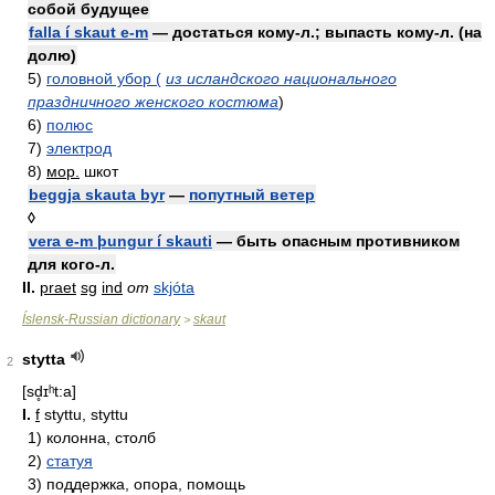
собой будущее
falla í skaut e-m
— достаться кому-л.; выпасть кому-л. (на
долю)
5)
головной убор (
из исландского национального
праздничного женского костюма
)
6)
полюс
7)
электрод
8)
мор.
шкот
beggja skautа byr
—
попутный ветер
◊
vera e-m þungur í skauti
— быть опасным противником
для кого-л.
II.
praet
sg
ind
от
skjóta
Íslensk-Russian dictionary
skaut
>
stytta
2
[sd̥ɪʰt:a]
I.
f
styttu, styttu
1)
колонна, столб
2)
статуя
3)
поддержка, опора, помощь