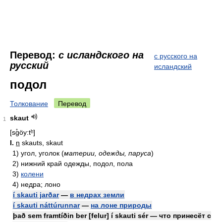
Перевод:
с исландского на
с русского на
русский
исландский
подол
Толкование
Перевод
skaut
1
[sg̊öy:tʰ]
I.
n
skauts, skaut
1)
угол, уголок (
материи, одежды, паруса
)
2)
нижний край одежды, подол, пола
3)
колени
4)
недра; лоно
í skauti jarðar
—
в недрах земли
í skauti náttúrunnar
—
на лоне природы
það sem framtíðin ber [felur] í skauti sér — что принесёт с