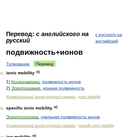
Перевод:
с английского на
с русского на
русский
английский
подвижность+ионов
Толкование
Перевод
ionic mobility
41
1)
Космонавтика:
подвижность ионов
2)
Электрохимия:
ионная подвижность
Универсальный англо-русский словарь
ionic mobility
>
specific ionic mobility
42
Электротехника:
удельная подвижность ионов
Универсальный англо-русский словарь
specific ionic mobility
>
ion mobility