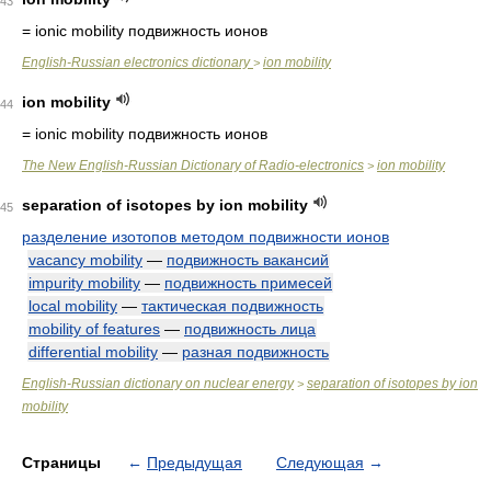
43
= ionic mobility
подвижность ионов
English-Russian electronics dictionary
ion mobility
>
ion mobility
44
= ionic mobility
подвижность ионов
The New English-Russian Dictionary of Radio-electronics
ion mobility
>
separation of isotopes by ion mobility
45
разделение изотопов методом подвижности ионов
vacancy mobility
—
подвижность вакансий
impurity mobility
—
подвижность примесей
local mobility
—
тактическая подвижность
mobility of features
—
подвижность лица
differential mobility
—
разная подвижность
English-Russian dictionary on nuclear energy
separation of isotopes by ion
>
mobility
Страницы
←
Предыдущая
Следующая
→