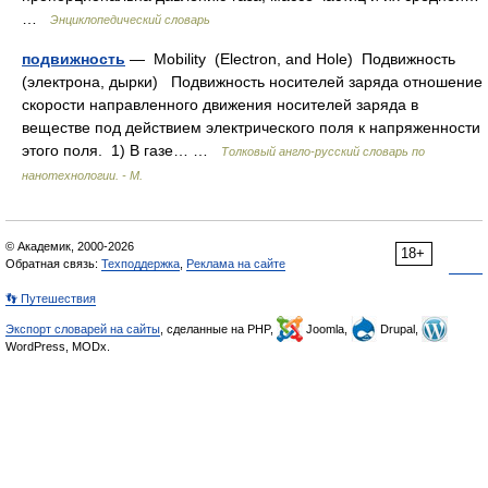
…
Энциклопедический словарь
подвижность
— Mobility (Electron, and Hole) Подвижность
(электрона, дырки) Подвижность носителей заряда отношение
скорости направленного движения носителей заряда в
веществе под действием электрического поля к напряженности
этого поля. 1) В газе… …
Толковый англо-русский словарь по
нанотехнологии. - М.
© Академик, 2000-2026
18+
Обратная связь:
Техподдержка
,
Реклама на сайте
👣 Путешествия
Экспорт словарей на сайты
, сделанные на PHP,
Joomla,
Drupal,
WordPress, MODx.