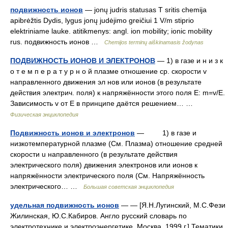
подвижность ионов
— jonų judris statusas T sritis chemija
apibrėžtis Dydis, lygus jonų judėjimo greičiui 1 V/m stiprio
elektriniame lauke. atitikmenys: angl. ion mobility; ionic mobility
rus. подвижность ионов …
Chemijos terminų aiškinamasis žodynas
ПОДВИЖНОСТЬ ИОНОВ И ЭЛЕКТРОНОВ
— 1) в газе и н и з к
о т е м п е р а т у р н о й плазме отношение ср. скорости v
направленного движения эл нов или ионов (в результате
действия электрич. поля) к напряжённости этого поля Е: m=v/E.
Зависимость v от Е в принципе даётся решением… …
Физическая энциклопедия
Подвижность ионов и электронов
— 1) в газе и
низкотемпературной плазме (См. Плазма) отношение средней
скорости u направленного (в результате действия
электрического поля) движения электронов или ионов к
напряжённости электрического поля (См. Напряжённость
электрического… …
Большая советская энциклопедия
удельная подвижность ионов
— — [Я.Н.Лугинский, М.С.Фези
Жилинская, Ю.С.Кабиров. Англо русский словарь по
электротехнике и электроэнергетике, Москва, 1999 г.] Тематики