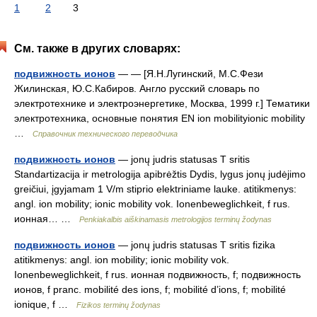
1
2
3
См. также в других словарях:
подвижность ионов
— — [Я.Н.Лугинский, М.С.Фези
Жилинская, Ю.С.Кабиров. Англо русский словарь по
электротехнике и электроэнергетике, Москва, 1999 г.] Тематики
электротехника, основные понятия EN ion mobilityionic mobility
…
Справочник технического переводчика
подвижность ионов
— jonų judris statusas T sritis
Standartizacija ir metrologija apibrėžtis Dydis, lygus jonų judėjimo
greičiui, įgyjamam 1 V/m stiprio elektriniame lauke. atitikmenys:
angl. ion mobility; ionic mobility vok. Ionenbeweglichkeit, f rus.
ионная… …
Penkiakalbis aiškinamasis metrologijos terminų žodynas
подвижность ионов
— jonų judris statusas T sritis fizika
atitikmenys: angl. ion mobility; ionic mobility vok.
Ionenbeweglichkeit, f rus. ионная подвижность, f; подвижность
ионов, f pranc. mobilité des ions, f; mobilité d’ions, f; mobilité
ionique, f …
Fizikos terminų žodynas