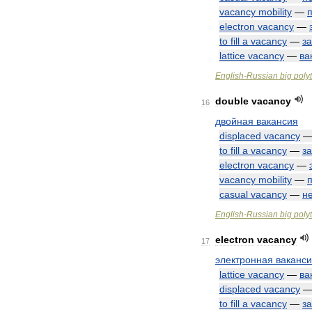
vacancy
mobility
—
electron
vacancy
—
to
fill
a
vacancy
—
з
lattice
vacancy
—
ва
English
-
Russian
big
poly
double
vacancy
16
двойная
вакансия
displaced
vacancy
to
fill
a
vacancy
—
з
electron
vacancy
—
vacancy
mobility
—
casual
vacancy
—
н
English
-
Russian
big
poly
electron
vacancy
17
электронная
ваканс
lattice
vacancy
—
ва
displaced
vacancy
to
fill
a
vacancy
—
з