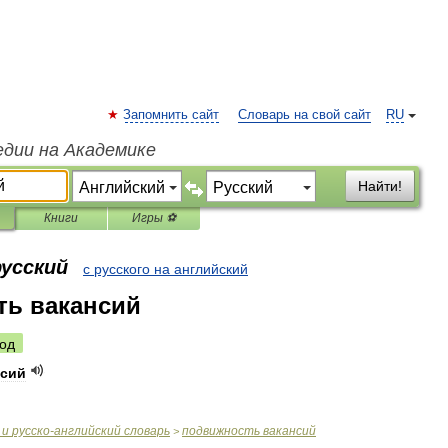
Запомнить сайт
Словарь на свой сайт
RU
едии на Академике
Найти!
Книги
Игры ⚽
русский
с русского на английский
ть вакансий
од
нсий
и
русско
-
английский
словарь
подвижность
вакансий
>