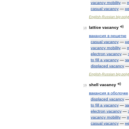
vacancy
mobility
—
casual
vacancy
—
н
English
-
Russian
big
poly
lattice
vacancy
18
вакансия
в
решетке
casual
vacancy
—
н
vacancy
mobility
—
electron
vacancy
—
to
fill
a
vacancy
—
з
displaced
vacancy
English
-
Russian
big
poly
shell
vacancy
19
вакансия
в
оболочке
displaced
vacancy
to
fill
a
vacancy
—
з
electron
vacancy
—
vacancy
mobility
—
casual
vacancy
—
н