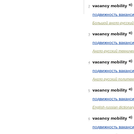
vacancy
mobility
2
подвижность
ваканс
Большой
англо
-
русский
vacancy
mobility
3
подвижность
ваканс
Англо
-
русский
техниче
vacancy
mobility
4
подвижность
ваканс
Англо
русский
политех
vacancy
mobility
5
подвижность
ваканс
English
-
russian
dictionar
vacancy
mobility
6
подвижность
ваканс