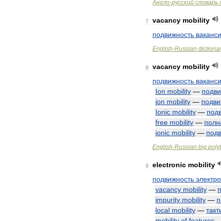
Англо
-
русский
словарь
vacancy
mobility
7
подвижность
ваканс
English
-
Russian
dictiona
vacancy
mobility
8
подвижность
ваканс
Ion
mobility
—
подви
ion
mobility
—
подви
Ionic
mobility
—
под
free
mobility
—
полн
ionic
mobility
—
под
English
-
Russian
big
poly
electronic
mobility
9
подвижность
электр
vacancy
mobility
—
impurity
mobility
—
п
local
mobility
—
такт
mobility
of
features