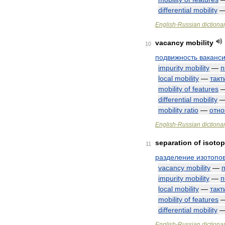
differential
mobility
English
-
Russian
dictiona
vacancy
mobility
10
подвижность
ваканс
impurity
mobility
—
п
local
mobility
—
такт
mobility
of
features
differential
mobility
mobility
ratio
—
отно
English
-
Russian
dictiona
separation
of
isoto
11
разделение
изотопо
vacancy
mobility
—
impurity
mobility
—
п
local
mobility
—
такт
mobility
of
features
differential
mobility
English
-
Russian
dictiona