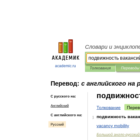
Словари и энциклоп
academic.ru
Толкования
Переводы
Перевод:
с английского на 
подвижнос
С русского на:
Английский
Толкование
Перев
С английского на:
подвижность
вака
1
Русский
vacancy
mobility
Большой
англо
-
русский