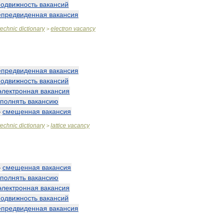
подвижность
вакансий
епредвиденная
вакансия
technic
dictionary
electron
vacancy
>
епредвиденная
вакансия
подвижность
вакансий
электронная
вакансия
аполнять
вакансию
—
смещенная
вакансия
technic
dictionary
lattice
vacancy
>
—
смещенная
вакансия
аполнять
вакансию
электронная
вакансия
подвижность
вакансий
епредвиденная
вакансия