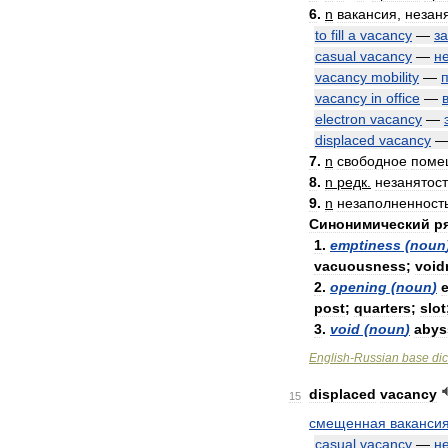
6
.
n
вакансия
,
незан
to
fill
a
vacancy
—
з
casual
vacancy
—
н
vacancy
mobility
—
vacancy
in
office
—
electron
vacancy
—
displaced
vacancy
7
.
n
свободное
поме
8
.
n
редк
.
незанятост
9
.
n
незаполненност
Синонимический
р
1
.
emptiness
(
noun
vacuousness
;
void
2
.
opening
(
noun
)
post
;
quarters
;
slot
3
.
void
(
noun
)
abys
English
-
Russian
base
dic
displaced
vacancy
15
смещенная
ваканси
casual
vacancy
—
н