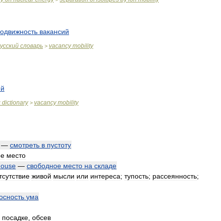
одвижность
вакансий
усский
словарь
vacancy
mobility
>
ий
c
dictionary
vacancy
mobility
>
—
смотреть
в
пустоту
ое
место
house
—
свободное
место
на
складе
тсутствие
живой
мысли
или
интереса
;
тупость
;
рассеянность
;
осность
ума
посадке
,
обсев