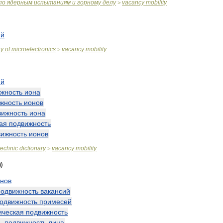
по
ядерным
испытаниям
и
горному
делу
vacancy
mobility
>
ий
ry
of
microelectronics
vacancy
mobility
>
ий
жность
иона
жность
ионов
вижность
иона
ая
подвижность
вижность
ионов
technic
dictionary
vacancy
mobility
>
онов
подвижность
вакансий
одвижность
примесей
ическая
подвижность
—
подвижность
лица