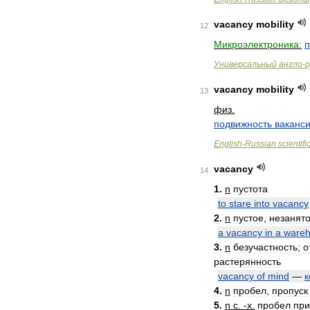
vacancy
mobility
12
Микроэлектроника:
п
Универсальный
англо
-
р
vacancy
mobility
13
физ
.
подвижность
ваканс
English
-
Russian
scientifi
vacancy
14
1
.
n
пустота
to
stare
into
vacancy
2
.
n
пустое
,
незанят
a
vacancy
in
a
ware
3
.
n
безучастность
;
о
растерянность
vacancy
of
mind
—
к
4
.
n
пробел
,
пропуск
5
.
n
с
. -
х
.
пробел
при