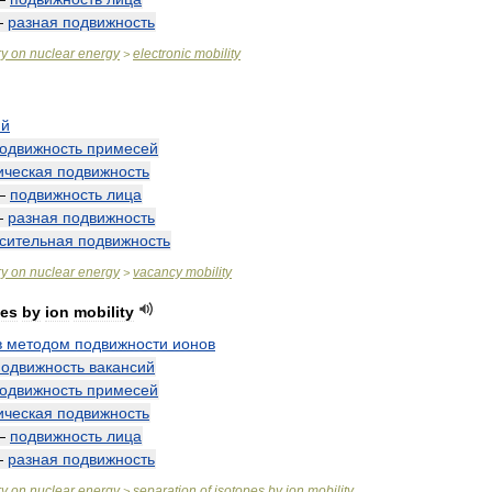
—
разная
подвижность
ry
on
nuclear
energy
electronic
mobility
>
ий
одвижность
примесей
ическая
подвижность
—
подвижность
лица
—
разная
подвижность
сительная
подвижность
ry
on
nuclear
energy
vacancy
mobility
>
pes
by
ion
mobility
в
методом
подвижности
ионов
подвижность
вакансий
одвижность
примесей
ическая
подвижность
—
подвижность
лица
—
разная
подвижность
ry
on
nuclear
energy
separation
of
isotopes
by
ion
mobility
>