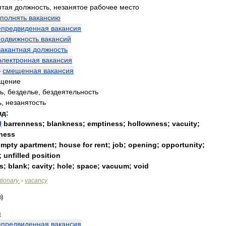
ятая
должность
,
незанятое
рабочее
место
аполнять
вакансию
епредвиденная
вакансия
подвижность
вакансий
вакантная
должность
электронная
вакансия
—
смещенная
вакансия
щение
ь
,
безделье
,
бездеятельность
ь
,
незанятость
яд:
)
barrenness
;
blankness
;
emptiness
;
hollowness
;
vacuity
;
ness
empty
apartment
;
house
for
rent
;
job
;
opening
;
opportunity
;
;
unfilled
position
s
;
blank
;
cavity
;
hole
;
space
;
vacuum
;
void
tionary
vacancy
>
я
епредвиденная
вакансия