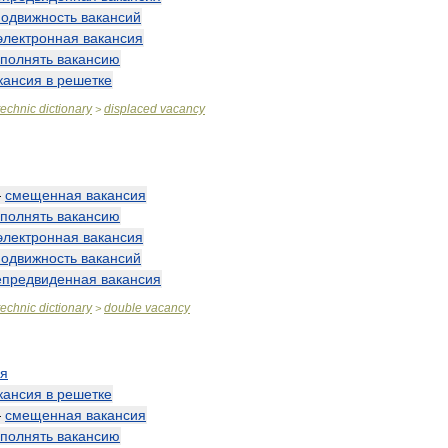
подвижность
вакансий
электронная
вакансия
аполнять
вакансию
кансия
в
решетке
technic
dictionary
displaced
vacancy
>
—
смещенная
вакансия
аполнять
вакансию
электронная
вакансия
подвижность
вакансий
епредвиденная
вакансия
technic
dictionary
double
vacancy
>
ия
кансия
в
решетке
—
смещенная
вакансия
аполнять
вакансию