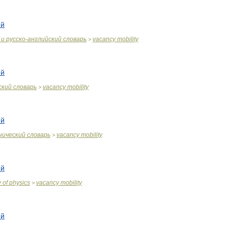
ий
и
русско
-
английский
словарь
vacancy
mobility
>
ий
ский
словарь
vacancy
mobility
>
ий
нический
словарь
vacancy
mobility
>
ий
y
of
physics
vacancy
mobility
>
ий