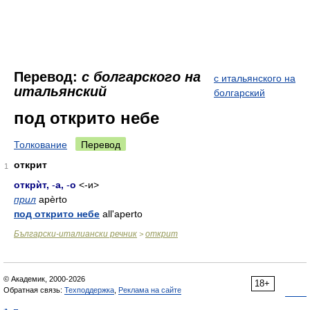
Перевод:
с болгарского на
с итальянского на
итальянский
болгарский
под открито небе
Толкование
Перевод
открит
1
открѝт
,
-
а
,
-
о
<-и>
прил
apèrto
под открито небе
all'aperto
Български-италиански речник
открит
>
© Академик, 2000-2026
18+
Обратная связь:
Техподдержка
,
Реклама на сайте