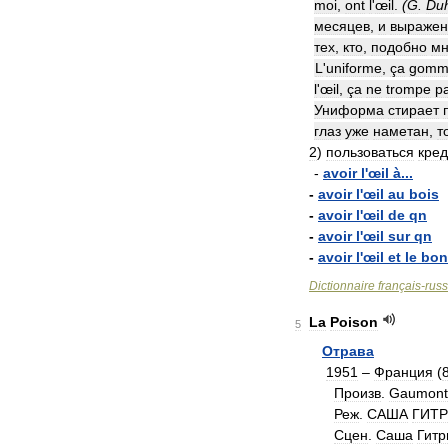
moi
,
ont
l
'
œil
.
(
G
.
Du
месяцев
,
и
выражен
тех
,
кто
,
подобно
м
L
'
uniforme
,
ça
gomm
l
'
œil
,
ça
ne
trompe
p
Униформа
стирает
глаз
уже
наметан
,
т
2
)
пользоваться
кре
-
avoir
l
'
œil
à
...
-
avoir
l
'
œil
au
bois
-
avoir
l
'
œil
de
qn
-
avoir
l
'
œil
sur
qn
-
avoir
l
'
œil
et
le
bon
Dictionnaire
français
-
rus
La
Poison
5
Отрава
1951
–
Франция
(
Произв
.
Gaumont
Реж
.
САША
ГИТ
Сцен
.
Саша
Гитр