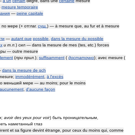
—
à
un
certain
degré
,
dans
une
certaine
mesure
—
mesure
temporaire
зания
—
peine
capitale
,
по
мере
(+
отглаг
.
сущ
.
)
—
à
mesure
que
,
au
fur
et
à
mesure
ти
—
autant
que
possible
,
dans
la
mesure
du
possible
их
и
т
.
п
.
)
сил
—
dans
la
mesure
de
mes
(
tes
,
etc
.)
forces
еры
—
outre
mesure
lement
(
при
прил
.
)
;
suffisamment
(
достаточно
)
;
avec
mesure
(
—
dans
la
mesure
de
qch
mesure
;
immodérément
,
à
l
'
excès
о
меньшей
мере
—
au
moins
;
pour
le
moins
aucunement
,
d
'
aucune
façon
x
;
avoir
des
yeux
pour
voir
)
быть
проницательным
,
еть
наметанный
глаз
èrent
et
sa
figure
devint
étrange
,
pour
ceux
du
moins
qui
,
comme