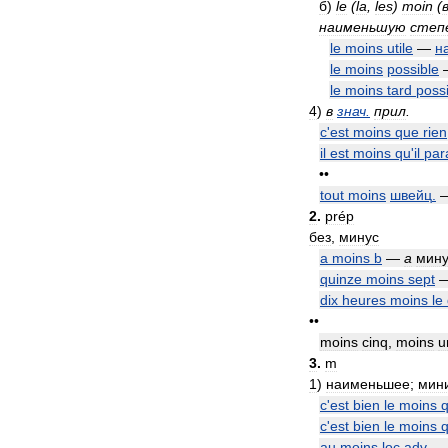
б
)
le
(
la
,
les
)
moin
(
наименьшую
степ
le
moins
utile
—
н
le
moins
possible
le
moins
tard
poss
4
)
в
знач
.
прил
.
c
'
est
moins
que
rien
il
est
moins
qu
'
il
par
••
tout
moins
швейц
.
2
.
prép
без
,
минус
a
moins
b
—
a
мину
quinze
moins
sept
dix
heures
moins
le
••
moins
cinq
,
moins
u
3
.
m
1
)
наименьшее
;
мин
c
'
est
bien
le
moins
c
'
est
bien
le
moins
au
moins
loc
adv