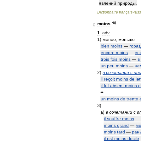
явлений
природы
.
Dictionnaire
français
-
rus
moins
2
1
.
adv
1
)
менее
,
меньше
bien
moins
—
гораз
encore
moins
—
ещ
trois
fois
moins
—
в
un
peu
moins
—
не
2
)
в
сочетании
с
пр
il
reçoit
moins
de
let
il
fut
absent
moins
d
••
un
moins
de
trente
3
)
а
)
в
сочетании
с
г
il
souffre
moins
—
moins
grand
—
м
moins
tard
—
ран
il
est
moins
docile