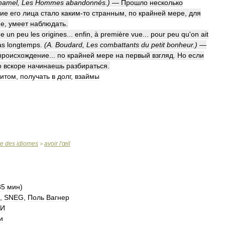
hamel
,
Les
Hommes
abandonnés
.)
—
Прошло
несколько
ие
его
лица
стало
каким
-
то
странным
,
по
крайней
мере
,
для
не
,
умеет
наблюдать
.
e
un
peu
les
origines
...
enfin
,
à
première
vue
...
pour
peu
qu
'
on
ait
as
longtemps
.
(
A
.
Boudard
,
Les
combattants
du
petit
bonheur
.)
—
происхождение
...
по
крайней
мере
на
первый
взгляд
.
Но
если
о
вскоре
начинаешь
разбираться
.
дитом
,
получать
в
долг
,
взаймы
se
des
idiomes
avoir
l
'
œil
>
85
мин
)
,
SNEG
,
Поль
Вагнер
РИ
и