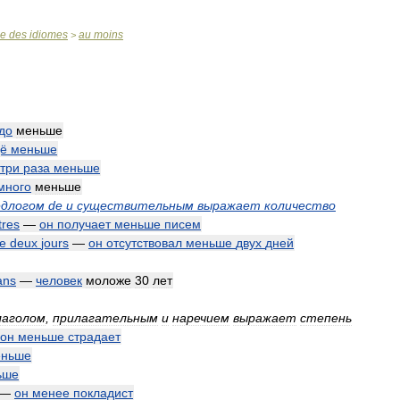
se
des
idiomes
au
moins
>
до
меньше
ё
меньше
три
раза
меньше
много
меньше
едлогом
de
и
существительным
выражает
количество
tres
—
он
получает
меньше
писем
e
deux
jours
—
он
отсутствовал
меньше
двух
дней
ans
—
человек
моложе
30
лет
лаголом
,
прилагательным
и
наречием
выражает
степень
он
меньше
страдает
еньше
ьше
—
он
менее
покладист