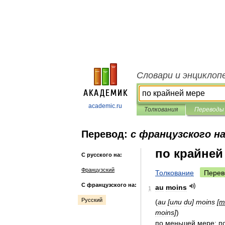
Словари и энциклоп
academic.ru
Толкования
Переводы
Перевод:
с французского на
по крайней
С русского на:
Французский
Толкование
Перев
С французского на:
au
moins
1
Русский
(
au
[
или
du
]
moins
[
т
moins
]
)
по
меньшей
мере
;
п