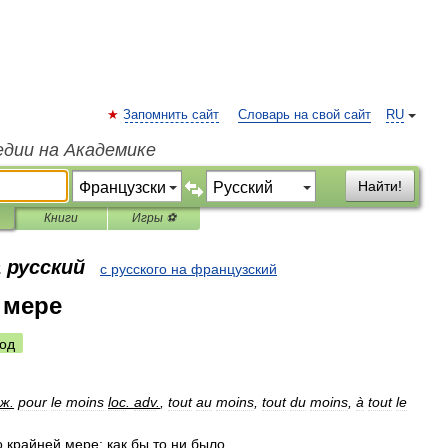
Запомнить сайт
Словарь на свой сайт
RU
едии на Академике
Найти!
Книги
Игры ⚽
 русский
с русского на французский
 мере
од
ж
.
pour
le
moins
loc
.
adv
.
,
tout
au
moins
,
tout
du
moins
,
à
tout
le
о
крайней
мере
;
как
бы
то
ни
было