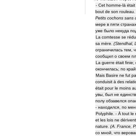
-
Cet
homme
-
là
était
bout
de
son
rouleau
Petits
cochons
sans
мере
в
пяти
страна
уже
было
некуда
по
La
comtesse
se
rédui
sa
mère
.
(
Stendhal
,
ограничилась
тем
,
ч
сообщил
о
своем
п
La
guerre
était
finie
;
окончилась
;
по
край
Mais
Basire
ne
fut
p
conduisit
à
des
relat
était
pour
le
moins
a
увы
,
был
не
единст
полу
обзавелся
опа
-
находился
,
по
мен
Polyphile
. -
À
tout
le
et
les
lois
ne
dérivent
nature
.
(
A
.
France
,
P
со
мной
,
что
верова