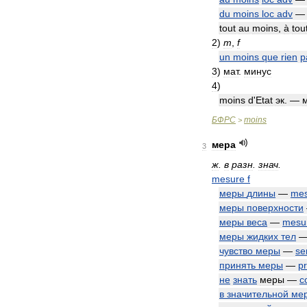
du
moins
loc
adv
tout
au
moins
,
à
tou
2
)
m
,
f
un
moins
que
rien
р
3
)
мат
.
минус
4
)
moins
d
'
Etat
эк
. —
БФРС
moins
>
мера
3
ж
.
в
разн
.
знач
.
mesure
f
меры
длины
—
mes
меры
поверхности
меры
веса
—
mesu
меры
жидких
тел
чувство
меры
—
se
принять
меры
—
p
не
знать
меры
—
c
в
значительной
ме