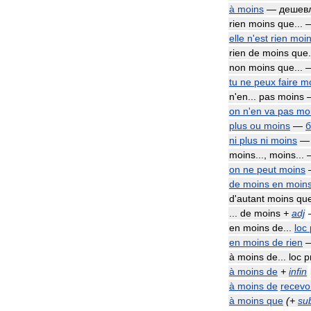
à
moins
—
дешев
rien
moins
que
...
elle
n
'
est
rien
moi
rien
de
moins
que
non
moins
que
...
tu
ne
peux
faire
m
n
'
en
...
pas
moins
on
n
'
en
va
pas
mo
plus
ou
moins
—
б
ni
plus
ni
moins
moins
...,
moins
...
on
ne
peut
moins
de
moins
en
moin
d
'
autant
moins
qu
...
de
moins
+
adj
en
moins
de
...
loc
en
moins
de
rien
à
moins
de
...
loc
p
à
moins
de
+
infin
à
moins
de
recevo
à
moins
que
(+
su