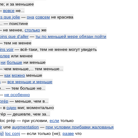
ле
;
и
за
меньшее
 —
вовсе
не
...
ns
que
jolie
—
она
совсем
не
красива
... —
поистине
 —
не
менее
,
столько
же
oins
que
d
'
aller
—
ты
по
меньшей
мере
обязан
пойти
—
тем
не
менее
ins
voir
—
всё
-
таки
,
тем
не
менее
могут
увидеть
олее
или
менее
—
ни
больше
ни
меньше
 —
чем
меньше
,...
тем
меньше
...
—
как
можно
меньше
s
—
все
меньше
и
меньше
e
... —
тем
больше
не
...
—
не
особенно
prép
—
меньше
,
чем
в
...
—
в
один
миг
,
моментально
rép
—
дешевле
,
чем
за
...
loc
prép
—
при
условии
,
если
только
ir
une
augmentation
—
при
условии
прибавки
жалованья
bj
)
loc
conj
—
если
только
(
не
);
разве
что