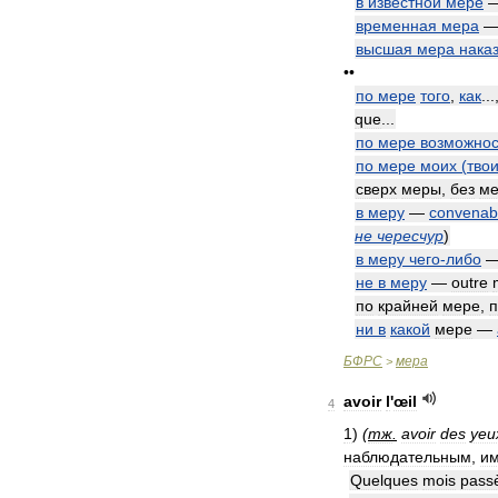
в
известной
мере
временная
мера
высшая
мера
нака
••
по
мере
того
,
как
...
que
...
по
мере
возможнос
по
мере
моих
(
тво
сверх
меры
,
без
м
в
меру
—
convenab
не
чересчур
)
в
меру
чего
-
либо
не
в
меру
—
outre
по
крайней
мере
,
п
ни
в
какой
мере
—
БФРС
мера
>
avoir
l
'
œil
4
1
)
(
тж
.
avoir
des
yeu
наблюдательным
,
им
Quelques
mois
pass