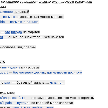
в
сочетании
с
прилагательным
или
наречием
выражает
ень
)
аименее
полезный
—
возможно
меньше
;
как
можно
меньше
ible
—
возможно
раньше
—
это
никуда
не
годится
aît
—
он
менее
значителен
,
чем
кажется
—
ослабевший
,
слабый
с
b
—
пятнадцать
минус
семь
quart
—
без
четверти
десять
,
три
четверти
десятого
ne
разг
.
—
без
одной
минуты
...,
чуть
не
...
имальное
qu
'
on
puisse
faire
—
это
самое
меньшее
,
что
можно
сделать
qu
'
il
paie
—
пусть
он
по
крайней
мере
заплатит
—
только
,
хотя
бы
;
по
крайней
мере