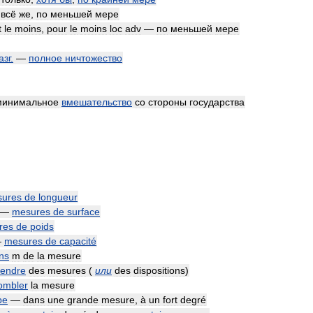
—
всё
же
,
по
меньшей
мере
t
le
moins
,
pour
le
moins
loc
adv
—
по
меньшей
мере
азг
.
—
полное
ничтожество
минимальное
вмешательство
со
стороны
государства
ures
de
longueur
—
mesures
de
surface
res
de
poids
—
mesures
de
capacité
ns
m
de
la
mesure
rendre
des
mesures
(
или
des
dispositions
)
ombler
la
mesure
ре
—
dans
une
grande
mesure
,
à
un
fort
degré