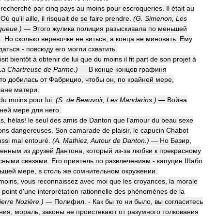
recherché
par
cinq
pays
au
moins
pour
escroqueries
.
Il
était
au
.
Où
qu
'
il
aille
,
il
risquait
de
se
faire
prendre
.
(
G
.
Simenon
,
Les
queue
.)
—
Этого
жулика
полиция
разыскивала
по
меньшей
х
.
Но
сколько
веревочке
не
виться
,
а
конца
не
миновать
.
Ему
даться
-
повсюду
его
могли
схватить
.
sit
bientôt
à
obtenir
de
lui
que
du
moins
il
fit
part
de
son
projet
à
La
Chartreuse
de
Parme
.)
—
В
конце
концов
графиня
то
добилась
от
Фабрицио
,
чтобы
он
,
по
крайней
мере
,
лане
матери
.
du
moins
pour
lui
.
(
S
.
de
Beauvoir
,
Les
Mandarins
.)
—
Война
ней
мере
для
него
.
as
,
hélas
!
le
seul
des
amis
de
Danton
que
l
'
amour
du
beau
sexe
ions
dangereuses
.
Son
camarade
de
plaisir
,
le
capucin
Chabot
ussi
mal
entouré
.
(
A
.
Mathiez
,
Autour
de
Danton
.)
—
Но
Базир
,
венным
из
друзей
Дантона
,
который
из
-
за
любви
к
прекрасному
сными
связями
.
Его
приятель
по
развлечениям
-
капуцин
Шабо
ьшей
мере
,
в
столь
же
сомнительном
окружении
.
moins
,
vous
reconnaissez
avec
moi
que
les
croyances
,
la
morale
point
d
'
une
interprétation
rationnelle
des
phénomènes
de
la
ierre
Nozière
.)
—
Полифил
. -
Как
бы
то
ни
было
,
вы
согласитесь
ния
,
мораль
,
законы
не
проистекают
от
разумного
толкования