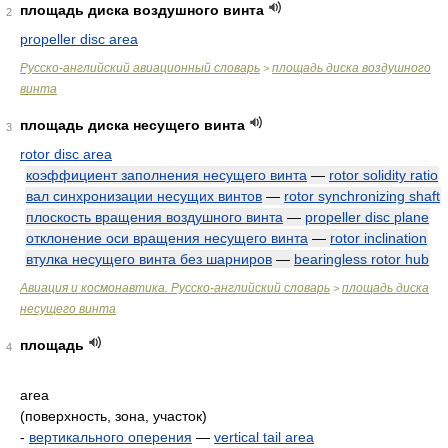
площадь диска воздушного винта
2
propeller disc area
Русско-английский авиационный словарь
площадь диска воздушного
>
винта
площадь диска несущего винта
3
rotor disc area
коэффициент заполнения несущего винта
—
rotor solidity ratio
вал синхронизации несущих винтов
—
rotor synchronizing shaft
плоскость вращения воздушного винта
—
propeller disc plane
отклонение оси вращения несущего винта
—
rotor inclination
втулка несущего винта без шарниров
—
bearingless rotor hub
Авиация и космонавтика. Русско-английский словарь
площадь диска
>
несущего винта
площадь
4
area
(поверхность, зона, участок)
-
вертикального оперения
—
vertical tail area