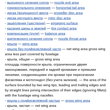
-
выходного сечения сопла
—
nozzle exit area
-
горизонтального оперения
—
horizontal tail area
-
диска (воздушного) винта
—
propeller disc area
-
диска несущего винта
—
rotor disc area
-
зацепления (шестерни)
—
engaging surface
-
касания шины е землей
—
tire contact area
-
компенсации (руля)
—
balance area
-
критического сечения сопла
—
nozzle throat area
-
крыла
—
wing area
-
крыла без подфюзеляжной части
— net wing area gross wing
area less part covered by fuselage.
- крыла, общая — gross wing area
площадь поверхности крыла, ограниченная двумя
законцовками, передней и задней кромками и прямыми
линиями, соединяющими эти кромки при пересечении
фюзеляжа и мотогондол (без учета зализов). — the area of the
surface bounded by two wing tips, leading and trailing edges and
by straight lines joining intersection of their edges (ignoring fillets)
with the fuselage wing nacelles.
-
крыла с подфюзеляжной частью
—
gross wing area
- крыла, чистая — net wing area