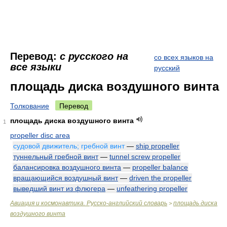
Перевод:
с русского на
со всех языков на
все языки
русский
площадь диска воздушного винта
Толкование
Перевод
площадь диска воздушного винта
1
propeller disc area
судовой движитель; гребной винт
—
ship propeller
туннельный гребной винт
—
tunnel screw propeller
балансировка воздушного винта
—
propeller balance
вращающийся воздушный винт
—
driven the propeller
выведший винт из флюгера
—
unfeathering propeller
Авиация и космонавтика. Русско-английский словарь
площадь диска
>
воздушного винта