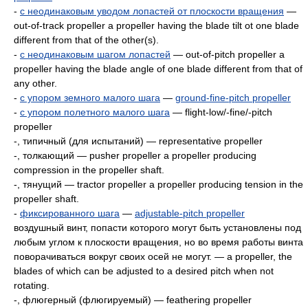
-
с неодинаковым уводом лопастей от плоскости вращения
—
out-of-track propeller a propeller having the blade tilt ot one blade
different from that of the other(s).
-
с неодинаковым шагом лопастей
— out-of-pitch propeller a
propeller having the blade angle of one blade different from that of
any other.
-
с упором земного малого шага
—
ground-fine-pitch propeller
-
с упором полетного малого шага
— flight-low/-fine/-pitch
propeller
-, типичный (для испытаний) — representative propeller
-, толкающий — pusher propeller a propeller producing
compression in the propeller shaft.
-, тянущий — tractor propeller a propeller producing tension in the
propeller shaft.
-
фиксированного шага
—
adjustable-pitch propeller
воздушный винт, попасти которого могут быть установлены под
любым углом к плоскости вращения, но во время работы винта
поворачиваться вокруг своих осей не могут. — a propeller, the
blades of which can be adjusted to a desired pitch when not
rotating.
-, флюгерный (флюгируемый) — feathering propeller