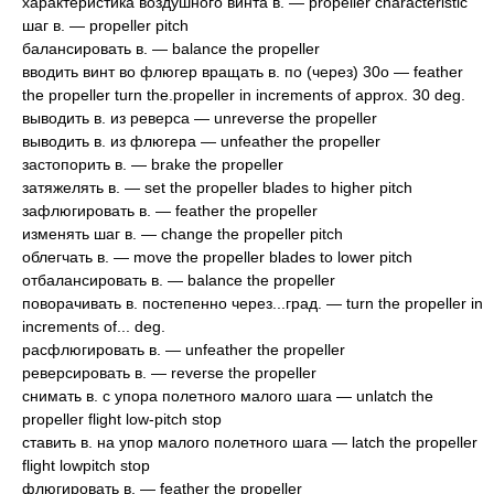
характеристика воздушного винта в. — propeller characteristic
шаг в. — propeller pitch
балансировать в. — balance the propeller
вводить винт во флюгер вращать в. по (через) 30о — feather
the propeller turn the.propeller in increments of approx. 30 deg.
выводить в. из реверса — unreverse the propeller
выводить в. из флюгера — unfeather the propeller
застопорить в. — brake the propeller
затяжелять в. — set the propeller blades to higher pitch
зафлюгировать в. — feather the propeller
изменять шаг в. — change the propeller pitch
облегчать в. — move the propeller blades to lower pitch
отбалансировать в. — balance the propeller
поворачивать в. постепенно через...град. — turn the propeller in
increments of... deg.
расфлюгировать в. — unfeather the propeller
реверсировать в. — reverse the propeller
снимать в. с упора полетного малого шага — unlatch the
propeller flight low-pitch stop
ставить в. на упор малого полетного шага — latch the propeller
flight lowpitch stop
флюгировать в. — feather the propeller