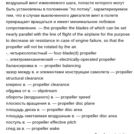
воздушный винт изменяемого шага, попасти которого могут
быть установлены в положение "по потоку", характеризуемое
тем, что в случае выключенного двигателя винт в полете
прекращает вращаться и имеет минимальное лобовое
сопротивление. — the propeller the blades of which can be set
nearly parallel with the line of flight of the airplane for the purpose
to decrease air resistance in case of engine failure, so that the
propeller will not be rotated by the air.
-, четырехлопастный — four-blade(d) propeller
-, электромеханический — electrically-operated propeller
балансировка в. — propeller balancing
зазор между в. и элементами конструкции самолета — propeller
structural clearance
клиренс в. — propeller clearance
обдувка от в. — slipstream
обороты (воздушного) в. — propeller speed
плоскость вращения в. — propeller disc plane
площадь диска в. — propeller disc area
площадь ометаемая воздушным в. — propeller disc area
поступь в. — propeller effective pitch
спед за в. — propeller wake