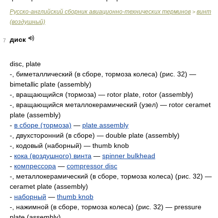
Русско-английский сборник авиационно-технических терминов
винт
>
(воздушный)
диск
7
disc, plate
-, биметаллический (в сборе, тормоза колеса) (рис. 32) —
bimetallic plate (assembly)
-, вращающийся (тормоза) — rotor plate, rotor (assembly)
-, вращающийся металлокерамический (узел) — rotor ceramet
plate (assembly)
-
в сборе (тормоза)
—
plate assembly
-, двухсторонний (в сборе) — double plate (assembly)
-, кодовый (наборный) — thumb knob
-
кока (воздушного) винта
—
spinner bulkhead
-
компрессора
—
compressor disc
-, металлокерамический (в сборе, тормоза колеса) (рис. 32) —
ceramet plate (assembly)
-
наборный
—
thumb knob
-, нажимной (в сборе, тормоза колеса) (рис. 32) — pressure
plate (assembly)