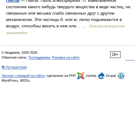
ПЫЛЬ
— ПЫЛЬ. Пыль атмосферная. П. измельченное
состояние какого нибудь твердого вещества в виде частиц, не
связанных или весьма слабо связанных друг с другом
механически. Эти частицы б. или м. легко поднимаются в
воздух, способны висеть в нем или… …
Большая медицинская
энциклопедия
© Академик, 2000-2026
18+
Обратная связь:
Техподдержка
,
Реклама на сайте
👣 Путешествия
Экспорт словарей на сайты
, сделанные на PHP,
Joomla,
Drupal,
WordPress, MODx.