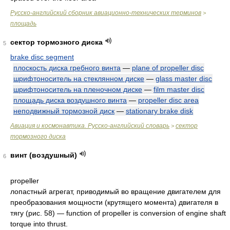
Русско-английский сборник авиационно-технических терминов
>
площадь
сектор тормозного диска
5
brake disc segment
плоскость диска гребного винта
—
plane of propeller disc
шрифтоноситель на стеклянном диске
—
glass master disc
шрифтоноситель на пленочном диске
—
film master disc
площадь диска воздушного винта
—
propeller disc area
неподвижный тормозной диск
—
stationary brake disk
Авиация и космонавтика. Русско-английский словарь
сектор
>
тормозного диска
винт (воздушный)
6
propeller
лопастный агрегат, приводимый во вращение двигателем для
преобразования мощности (крутящего момента) двигателя в
тягу (рис. 58) — function of propeller is conversion of engine shaft
torque into thrust.