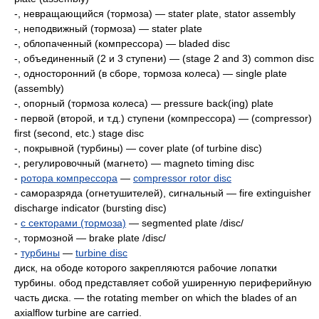
-, невращающийся (тормоза) — stater plate, statоr assembly
-, неподвижный (тормоза) — stater plate
-, облопаченный (компрессора) — bladed disc
-, объединенный (2 и 3 ступени) — (stage 2 and 3) common disc
-, односторонний (в сборе, тормоза колеса) — single plate
(assembly)
-, опорный (тормоза колеса) — pressure back(ing) plate
- первой (второй, и т.д.) ступени (компрессора) — (compressor)
first (second, etc.) stage disc
-, покрывной (турбины) — cover plate (of turbine disc)
-, регулировочный (магнето) — magneto timing disc
-
ротора компрессора
—
compressor rotor disc
- саморазряда (огнетушителей), сигнальный — fire extinguisher
discharge indicator (bursting disc)
-
с секторами (тормоза)
— segmented plate /disc/
-, тормозной — brake plate /disc/
-
турбины
—
turbine disc
диск, на ободе которого закрепляются рабочие лопатки
турбины. обод представляет собой уширенную периферийную
часть диска. — the rotating member on which the blades of an
axialflow turbine are carried.