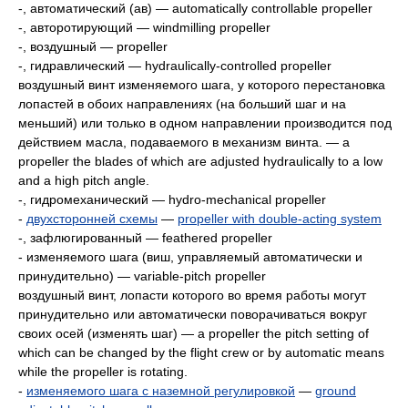
-, автоматический (ав) — automatically controllable propeller
-, авторотирующий — windmilling propeller
-, воздушный — propeller
-, гидравлический — hydraulically-controlled propeller
воздушный винт изменяемого шага, у которого перестановка
лопастей в обоих направлениях (на больший шаг и на
меньший) или только в одном направлении производится под
действием масла, подаваемого в механизм винта. — a
propeller the blades of which are adjusted hydraulically to a low
and a high pitch angle.
-, гидромеханический — hydro-mechanical propeller
-
двухсторонней схемы
—
propeller with double-acting system
-, зафлюгированный — feathered propeller
- изменяемого шага (виш, управляемый автоматически и
принудительно) — variable-pitch propeller
воздушный винт, лопасти которого во время работы могут
принудительно или автоматически поворачиваться вокруг
своих осей (изменять шаг) — a propeller the pitch setting of
which can be changed by the flight crew or by automatic means
while the propeller is rotating.
-
изменяемого шага с наземной регулировкой
—
ground