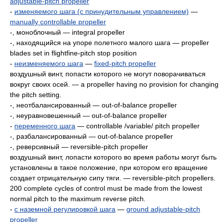
adjustable-pitch propeller
-
изменяемого шага (с принудительным управлением)
—
manually controllable propeller
-, моноблочный — integral propeller
-, находящийся на упоре полетного малого шага — propeller
blades set in flightfine-pitch stop position
-
неизменяемого шага
—
fixed-pitch propeller
воздушный винт, попасти которого не могут поворачиваться
вокруг своих осей. — a propeller having no provision for changing
the pitch setting.
-, неотбалансированный — out-of-balance propeller
-, неуравновешенный — out-of-balance propeller
-
переменного шага
— controllable /variable/ pitch propeller
-, разбалансированный — out-of-balance propeller
-, реверсивный — reversible-pitch propeller
воздушный винт, лопасти которого во время работы могут быть
установлены в такое положение, при котором его вращение
создает отрицательную сипу тяги. — reversible-pitch propellers.
200 complete cycles of control must be made from the lowest
normal pitch to the maximum reverse pitch.
-
с наземной регулировкой шага
—
ground adjustable-pitch
propeller