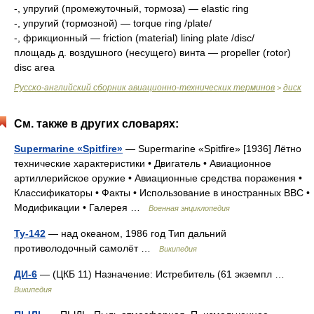
-, упругий (промежуточный, тормоза) — elastic ring
-, упругий (тормозной) — torque ring /plate/
-, фрикционный — friction (material) lining plate /disc/
площадь д. воздушного (несущего) винта — propeller (rotor)
disc area
Русско-английский сборник авиационно-технических терминов
диск
>
См. также в других словарях:
Supermarine «Spitfire»
— Supermarine «Spitfire» [1936] Лётно
технические характеристики • Двигатель • Авиационное
артиллерийское оружие • Авиационные средства поражения •
Классификаторы • Факты • Использование в иностранных ВВС •
Модификации • Галерея …
Военная энциклопедия
Ту-142
— над океаном, 1986 год Тип дальний
противолодочный самолёт …
Википедия
ДИ-6
— (ЦКБ 11) Назначение: Истребитель (61 экземпл …
Википедия