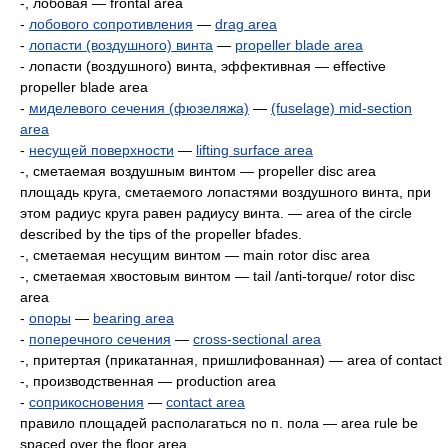
-, лобовая — frontal area
-
лобового сопротивления
—
drag area
-
лопасти (воздушного) винта
—
propeller blade area
- лопасти (воздушного) винта, эффективная — effective
propeller blade area
-
миделевого сечения (фюзеляжа)
—
(fuselage) mid-section
area
-
несущей поверхности
—
lifting surface area
-, сметаемая воздушным винтом — propeller disc area
площадь круга, сметаемого лопастями воздушного винта, при
этом радиус круга равен радиусу винта. — area of the circle
described by the tips of the propeller bfades.
-, сметаемая несущим винтом — main rotor disc area
-, сметаемая хвостовым винтом — tail /anti-torque/ rotor disc
area
-
опоры
—
bearing area
-
поперечного сечения
—
cross-sectional area
-, притертая (прикатанная, пришлифованная) — area of contact
-, производственная — production area
-
соприкосновения
—
contact area
правило площадей располагаться no п. пола — area rule be
spaced over the floor area