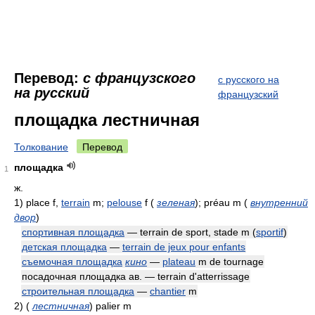
Перевод:
с французского
с русского на
на русский
французский
площадка лестничная
Толкование
Перевод
площадка
1
ж.
1)
place f,
terrain
m;
pelouse
f
(
зеленая
)
; préau m
(
внутренний
двор
)
спортивная площадка
— terrain de sport, stade m (
sportif
)
детская площадка
—
terrain de jeux pour enfants
съемочная площадка
кино
—
plateau
m de tournage
посадочная площадка ав. — terrain d'atterrissage
строительная площадка
—
chantier
m
2)
(
лестничная
)
palier m