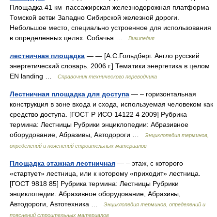
Площадка 41 км пассажирская железнодорожная платформа
Томской ветви Западно Сибирской железной дороги.
Небольшое место, специально устроенное для использования
в определенных целях. Собачья …
Википедия
лестничная площадка
— — [А.С.Гольдберг. Англо русский
энергетический словарь. 2006 г.] Тематики энергетика в целом
EN landing …
Справочник технического переводчика
Лестничная площадка для доступа
— – горизонтальная
конструкция в зоне входа и схода, используемая человеком как
средство доступа. [ГОСТ Р ИСО 14122 4 2009] Рубрика
термина: Лестницы Рубрики энциклопедии: Абразивное
оборудование, Абразивы, Автодороги …
Энциклопедия терминов,
определений и пояснений строительных материалов
Площадка этажная лестничная
— – этаж, с которого
«стартует» лестница, или к которому «приходит» лестница.
[ГОСТ 9818 85] Рубрика термина: Лестницы Рубрики
энциклопедии: Абразивное оборудование, Абразивы,
Автодороги, Автотехника …
Энциклопедия терминов, определений и
пояснений строительных материалов