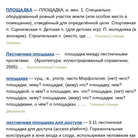
ПЛОЩАДКА
— ПЛОЩАДКА, и, жен. 1. Специально
оборудованный ровный участок земли (или особое место в
помещении), отведённый для определённой цели. Спортивная
п. Сценическая п. Детская п. (для детских игр). П. молодняка (в
зоопарке). Строительная п. (место, где …
Толковый словарь
Ожегова
Лестничная площадка
— площадка между лестничными
пролетами. (Архитектура: иллюстрированный справочник,
2005) …
Архитектурный словарь
площадка
— сущ., ж., употр. часто Морфология: (нет) чего?
площадки, чему? площадке, (вижу) что? площадку, чем?
площадкой, о чём? о площадке; мн. что? площадки, (нет) чего?
площадок, чему? площадкам, (вижу) что? площадки, чем?
площадками, о чём? о площадках… …
Толковый словарь
Дмитриева
лестничная площадка для доступа
— 3.11 лестничная
площадка для доступа (access platform): Горизонтальная
конструкция в зоне входа и схода, используемая человеком как