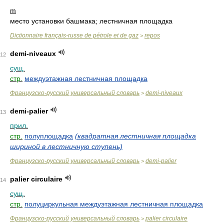
m
место установки башмака; лестничная площадка
Dictionnaire français-russe de pétrole et de gaz
repos
>
demi-niveaux
12
сущ.
стр.
междуэтажная лестничная площадка
Французско-русский универсальный словарь
demi-niveaux
>
demi-palier
13
прил.
стр.
полуплощадка
(квадратная лестничная площадка
шириной в лестничную ступень)
Французско-русский универсальный словарь
demi-palier
>
palier circulaire
14
сущ.
стр.
полуциркульная междуэтажная лестничная площадка
Французско-русский универсальный словарь
palier circulaire
>