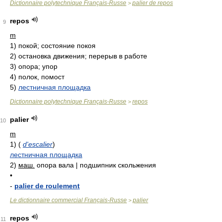
Dictionnaire polytechnique Français-Russe
palier de repos
>
repos
9
m
1)
покой; состояние покоя
2)
остановка движения; перерыв в работе
3)
опора; упор
4)
полок, помост
5)
лестничная площадка
Dictionnaire polytechnique Français-Russe
repos
>
palier
10
m
1)
(
d'escalier
)
лестничная площадка
2)
маш.
опора вала | подшипник скольжения
•
-
palier de roulement
Le dictionnaire commercial Français-Russe
palier
>
repos
11