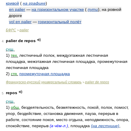
кривой
(
на графике
)
en palier
—
на горизонтальном участке
(
пути
)
; на ровной
дороге
vol en palier
—
горизонтальный полёт
БФРС
palier
>
palier de repos
4
сущ.
1)
тех.
лестничный полок, междуэтажная лестничная
площадка, межэтажная лестничная площадка, промежуточная
лестничная площадка
2)
стр.
промежуточная площадка
Французско-русский универсальный словарь
palier de repos
>
repos
5
сущ.
1)
общ.
бездеятельность, безмятежность, покой, полок, помост,
упор, бездействие, остановка движения, пауза, перерыв в
работе, состояние покоя, место отдыха, неподвижность, опора,
спокойствие, перерыв
(в чём-л.)
, площадка
(на лестнице)
,