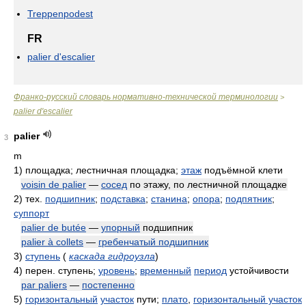
Treppenpodest
FR
palier d'escalier
Франко-русский словарь нормативно-технической терминологии
>
palier d'escalier
palier
3
m
1)
площадка; лестничная площадка;
этаж
подъёмной клети
voisin de palier
—
сосед
по этажу, по лестничной площадке
2)
тех.
подшипник
;
подставка
;
станина
;
опора
;
подпятник
;
суппорт
palier de butée
—
упорный
подшипник
palier à collets
—
гребенчатый подшипник
3)
ступень
(
каскада гидроузла
)
4)
перен. ступень;
уровень
;
временный
период
устойчивости
par paliers
—
постепенно
5)
горизонтальный
участок
пути;
плато
,
горизонтальный участок