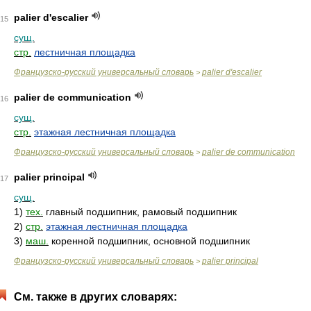
palier d'escalier
15
сущ.
стр.
лестничная площадка
Французско-русский универсальный словарь
palier d'escalier
>
palier de communication
16
сущ.
стр.
этажная лестничная площадка
Французско-русский универсальный словарь
palier de communication
>
palier principal
17
сущ.
1)
тех.
главный подшипник, рамовый подшипник
2)
стр.
этажная лестничная площадка
3)
маш.
коренной подшипник, основной подшипник
Французско-русский универсальный словарь
palier principal
>
См. также в других словарях: