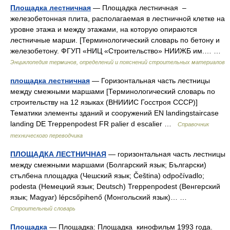
Площадка лестничная
— Площадка лестничная –
железобетонная плита, располагаемая в лестничной клетке на
уровне этажа и между этажами, на которую опираются
лестничные марши. [Терминологический словарь по бетону и
железобетону. ФГУП «НИЦ «Строительство» НИИЖБ им.… …
Энциклопедия терминов, определений и пояснений строительных материалов
площадка лестничная
— Горизонтальная часть лестницы
между смежными маршами [Терминологический словарь по
строительству на 12 языках (ВНИИИС Госстроя СССР)]
Тематики элементы зданий и сооружений EN landingstaircase
landing DE Treppenpodest FR palier d escalier …
Справочник
технического переводчика
ПЛОЩАДКА ЛЕСТНИЧНАЯ
— горизонтальная часть лестницы
между смежными маршами (Болгарский язык; Български)
стълбена площадка (Чешский язык; Čeština) odpočívadlo;
podesta (Немецкий язык; Deutsch) Treppenpodest (Венгерский
язык; Magyar) lépcsőpihenő (Монгольский язык)… …
Строительный словарь
Площадка
— Площадка: Площадка кинофильм 1993 года.