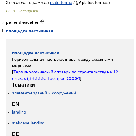
3)
(
вагона, трамвая
)
plate-forme
f
(
pl
plates-formes)
БФРС
площадка
>
palier d'escalier
2
площадка лестничная
площадка лестничная
Горизонтальная часть лестницы между смежными
маршами
[
Терминологический словарь по строительству на 12
языках (ВНИИИС Госстроя СССР)
]
Тематики
элементы зданий и сооружений
EN
landing
staircase landing
DE