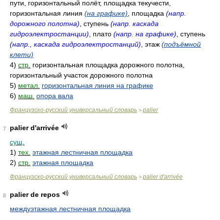
пути, горизонтальный полёт, площадка текучести,
горизонтальная линия
(на графике)
, площадка
(напр.
дорожного полотна)
, ступень
(напр. каскада
гидроэлектростанции)
, плато
(напр. на графике)
, ступень
(напр., каскада гидроэлектростанций)
, этаж
(подъёмной
клети)
4)
стр.
горизонтальная площадка дорожного полотна,
горизонтальный участок дорожного полотна
5)
метал.
горизонтальная линия на графике
6)
маш.
опора вала
Французско-русский универсальный словарь
palier
>
palier d'arrivée
7
сущ.
1)
тех.
этажная лестничная площадка
2)
стр.
этажная площадка
Французско-русский универсальный словарь
palier d'arrivée
>
palier de repos
8
междуэтажная лестничная площадка