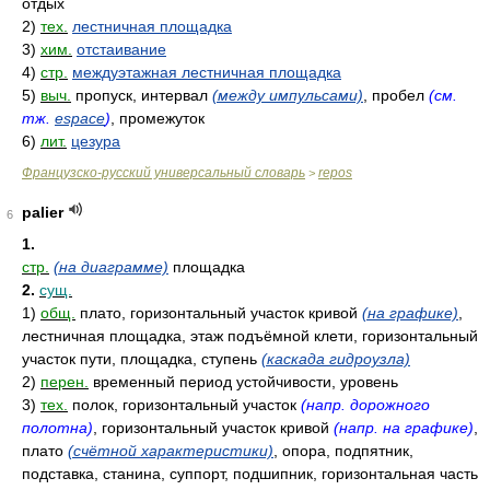
отдых
2)
тех.
лестничная площадка
3)
хим.
отстаивание
4)
стр.
междуэтажная лестничная площадка
5)
выч.
пропуск, интервал
(между импульсами)
, пробел
(см.
тж.
espace
)
, промежуток
6)
лит.
цезура
Французско-русский универсальный словарь
repos
>
palier
6
1.
стр.
(на диаграмме)
площадка
2.
сущ.
1)
общ.
плато, горизонтальный участок кривой
(на графике)
,
лестничная площадка, этаж подъёмной клети, горизонтальный
участок пути, площадка, ступень
(каскада гидроузла)
2)
перен.
временный период устойчивости, уровень
3)
тех.
полок, горизонтальный участок
(напр. дорожного
полотна)
, горизонтальный участок кривой
(напр. на графике)
,
плато
(счётной характеристики)
, опора, подпятник,
подставка, станина, суппорт, подшипник, горизонтальная часть