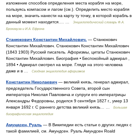
изложение способов определения места корабля на море,
пользуясь компасом и лагом (см.). Определить место корабля
на море, значить нанести на карту ту точку, в которой корабль в
данный момент находится.… …
Энциклопедический словарь Ф.А.
Брокгауза и И.А. Ефрона
Станюкович Константин Михайлович.
— Станюкович
Константин Михайлович. Станюкович Константин Михайлович
(1843 1903) Русский писатель. Афоризмы, цитаты Станюкович
Константин Михайлович. Биография • Беспокойный адмирал ,
1894 • Адмирал смотрел на море. Глядя на этого человека
даже и в …
Сводная энциклопедия афоризмов
Константин Николаевич
— великий князь, генерал адмирал,
председатель Государственного Совета, второй сын
императора Николая Павловича и супруги его императрицы
Александры Федоровны, родился 9 сентября 1827 г., умер 13
января 1692 г. С раннего детства великий князь… …
Большая
биографическая энциклопедия
Амундсен, Руаль
— В Википедии есть статьи о других людях с
такой фамилией, см. Амундсен. Руаль Амундсен Roald