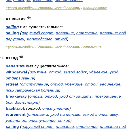
Русско-английский синонимический словарь
планирование
>
отплытие
13
sailing
имя существительное:
sailing
(
парусный спорт
,
плавание
,
отплытие
,
плавание под
парусами
,
мореходство
,
отход
)
Русско-английский синонимический словарь
отплытие
>
отход
14
departure
имя существительное:
withdrawal
(
изъятие
,
отход
,
вывод войск
,
удаление
,
увод
,
отдергивание
)
retreat
(
отступление
,
отход
,
убежище
,
отбой
,
уединение
,
психиатрическая больница
)
breakaway
(
отрыв
,
отход
,
уход от защиты
,
прекращение
боя
,
фальстарт
)
backtrack
(отход,
отступление
)
retirement
(
отставка
,
уход на пенсию
,
выход в отставку
,
уединение
,
отступление
,
отход
)
sailing
(
парусный спорт
,
плавание
,
отплытие
,
плавание под