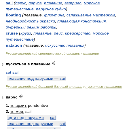
sail
(
парус
,
паруса
,
плавание
,
ветрило
,
морское
путешествие
,
парусное судно
)
floating
(плавание,
флоутинг
,
сглаживание мастерком
,
неоднородность окраски
,
плавающая конструкция
,
буферный режим работы
)
cruise
(
круиз
,
плавание
,
рейс
,
крейсерство
,
морское
путешествие
)
natation
(плавание,
искусство плавания
)
Русско-английский синонимический словарь
плавание
>
пускаться в плавание
5
set sail
плавание под парусами
—
sail
Русско-английский большой базовый словарь
пускаться в плавание
>
парус
6
1.
м. архит.
pendentive
2.
м. мор.
sail
идти под парусами
—
sail
плавание под парусами
—
sail