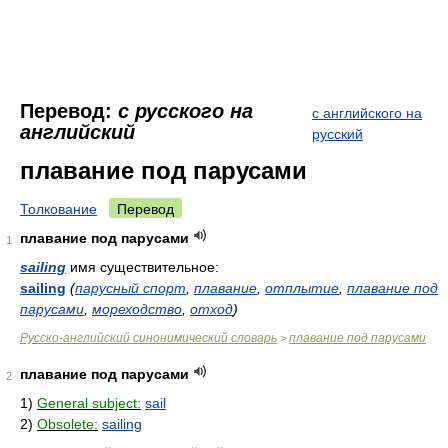
Перевод:
с русского на
с английского на
английский
русский
плавание под парусами
Толкование
Перевод
плавание под парусами
1
sailing
имя существительное:
sailing
(
парусный спорт
,
плавание
,
отплытие
,
плавание под
парусами
,
мореходство
,
отход
)
Русско-английский синонимический словарь
плавание под парусами
>
плавание под парусами
2
1)
General subject:
sail
2)
Obsolete:
sailing