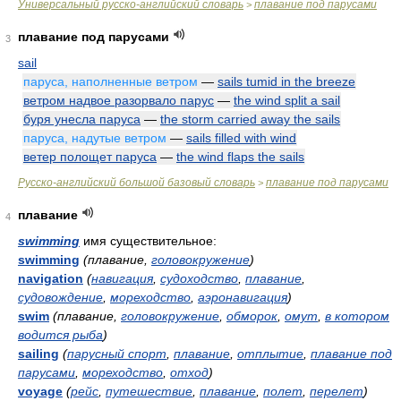
Универсальный русско-английский словарь
плавание под парусами
>
плавание под парусами
3
sail
паруса, наполненные ветром
—
sails tumid in the breeze
ветром надвое разорвало парус
—
the wind split a sail
буря унесла паруса
—
the storm carried away the sails
паруса, надутые ветром
—
sails filled with wind
ветер полощет паруса
—
the wind flaps the sails
Русско-английский большой базовый словарь
плавание под парусами
>
плавание
4
swimming
имя существительное:
swimming
(плавание,
головокружение
)
navigation
(
навигация
,
судоходство
,
плавание
,
судовождение
,
мореходство
,
аэронавигация
)
swim
(плавание,
головокружение
,
обморок
,
омут
,
в котором
водится рыба
)
sailing
(
парусный спорт
,
плавание
,
отплытие
,
плавание под
парусами
,
мореходство
,
отход
)
voyage
(
рейс
,
путешествие
,
плавание
,
полет
,
перелет
)