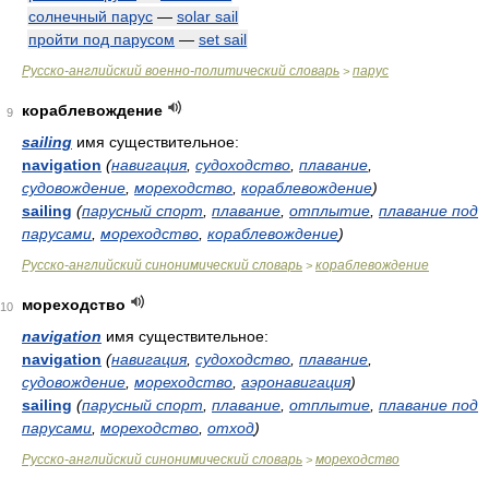
солнечный парус
—
solar sail
пройти под парусом
—
set sail
Русско-английский военно-политический словарь
парус
>
кораблевождение
9
sailing
имя существительное:
navigation
(
навигация
,
судоходство
,
плавание
,
судовождение
,
мореходство
,
кораблевождение
)
sailing
(
парусный спорт
,
плавание
,
отплытие
,
плавание под
парусами
,
мореходство
,
кораблевождение
)
Русско-английский синонимический словарь
кораблевождение
>
мореходство
10
navigation
имя существительное:
navigation
(
навигация
,
судоходство
,
плавание
,
судовождение
,
мореходство
,
аэронавигация
)
sailing
(
парусный спорт
,
плавание
,
отплытие
,
плавание под
парусами
,
мореходство
,
отход
)
Русско-английский синонимический словарь
мореходство
>