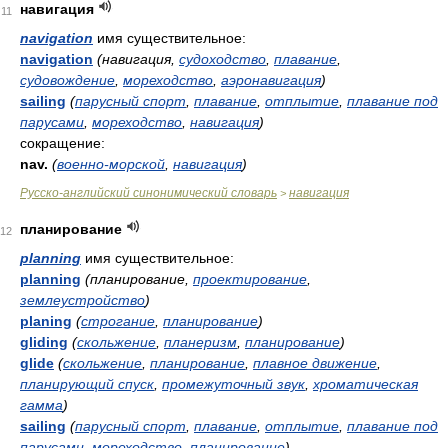
навигация
11
navigation
имя существительное:
navigation
(навигация,
судоходство
,
плавание
,
судовождение
,
мореходство
,
аэронавигация
)
sailing
(
парусный спорт
,
плавание
,
отплытие
,
плавание под
парусами
,
мореходство
,
навигация
)
сокращение:
nav.
(
военно-морской
,
навигация
)
Русско-английский синонимический словарь
навигация
>
планирование
12
planning
имя существительное:
planning
(планирование,
проектирование
,
землеустройство
)
planing
(
строгание
,
планирование
)
gliding
(
скольжение
,
планеризм
,
планирование
)
glide
(
скольжение
,
планирование
,
плавное движение
,
планирующий спуск
,
промежуточный звук
,
хроматическая
гамма
)
sailing
(
парусный спорт
,
плавание
,
отплытие
,
плавание под
парусами
,
мореходство
,
планирование
)