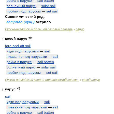
рейка в парусе
—
sail batten
солнечный парус
—
solar sail
пройти под парусом
—
set sail
Синонимический ряд:
ветрило (сущ.)
ветрило
Русско-английский большой базовый словарь
парус
>
косой парус
7
fore-and-aft sail
идти под парусами
—
sail
плавание под парусами
—
sail
рейка в парусе
—
sail batten
солнечный парус
—
solar sail
пройти под парусом
—
set sail
Русско-английский военно-политический словарь
косой парус
>
парус
8
sail
идти под парусами
—
sail
плавание под парусами
—
sail
рейка в парусе
—
sail batten