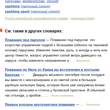
парусами
,
мореходство
,
отход
)
yachting
(парусный спорт)
yachting sport
(парусный спорт)
Русско-английский синонимический словарь
парусный спорт
>
См. также в других словарях:
Плавание под парусом
— Плавание под парусом это
искусство управления лодкой с большими (обычно на тканевой
основе) парусами. Изменяя такелаж, руль, а иногда и киль или
центр тяжести, матрос управляет силой ветра давящего на
паруса, чтобы изменить направление и …
Википедия
Плавание по Нилу от Каира до вступления в пустыню
Бахиуда
— Двадцать восьмого сентября после полудня
мы вместе с миссионерами и их свитой сели в большую
удобную нильскую барку, которая была уже нагружена всеми
нашими запасами и стояла у булакской пристани. В обычный
час отъезда, у арабов… …
Жизнь животных
Первое русское кругосветное плавание
— …
Википедия