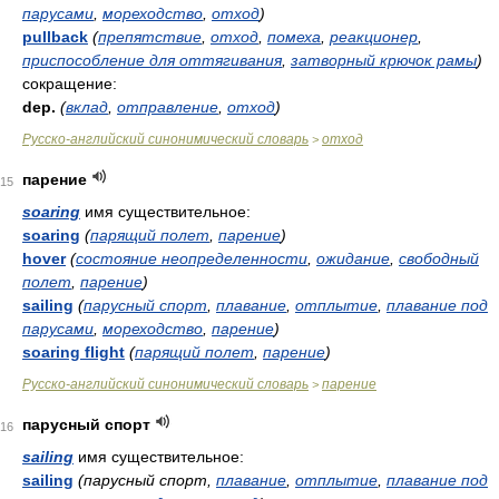
парусами
,
мореходство
,
отход
)
pullback
(
препятствие
,
отход
,
помеха
,
реакционер
,
приспособление для оттягивания
,
затворный крючок рамы
)
сокращение:
dep.
(
вклад
,
отправление
,
отход
)
Русско-английский синонимический словарь
отход
>
парение
15
soaring
имя существительное:
soaring
(
парящий полет
,
парение
)
hover
(
состояние неопределенности
,
ожидание
,
свободный
полет
,
парение
)
sailing
(
парусный спорт
,
плавание
,
отплытие
,
плавание под
парусами
,
мореходство
,
парение
)
soaring flight
(
парящий полет
,
парение
)
Русско-английский синонимический словарь
парение
>
парусный спорт
16
sailing
имя существительное:
sailing
(парусный спорт,
плавание
,
отплытие
,
плавание под