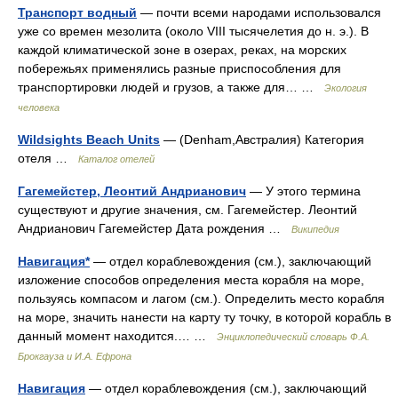
Транспорт водный
— почти всеми народами использовался
уже со времен мезолита (около VIII тысячелетия до н. э.). В
каждой климатической зоне в озерах, реках, на морских
побережьях применялись разные приспособления для
транспортировки людей и грузов, а также для… …
Экология
человека
Wildsights Beach Units
— (Denham,Австралия) Категория
отеля …
Каталог отелей
Гагемейстер, Леонтий Андрианович
— У этого термина
существуют и другие значения, см. Гагемейстер. Леонтий
Андрианович Гагемейстер Дата рождения …
Википедия
Навигация*
— отдел кораблевождения (см.), заключающий
изложение способов определения места корабля на море,
пользуясь компасом и лагом (см.). Определить место корабля
на море, значить нанести на карту ту точку, в которой корабль в
данный момент находится.… …
Энциклопедический словарь Ф.А.
Брокгауза и И.А. Ефрона
Навигация
— отдел кораблевождения (см.), заключающий