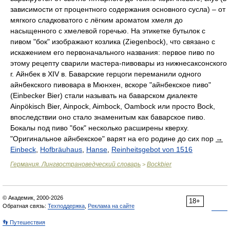
зависимости от процентного содержания основного сусла) – от
мягкого сладковатого с лёгким ароматом хмеля до
насыщенного с хмелевой горечью. На этикетке бутылок с
пивом "бок" изображают козлика (Ziegenbock), что связано с
искажением его первоначального названия: первое пиво по
этому рецепту сварили мастера-пивовары из нижнесаксонского
г. Айнбек в XIV в. Баварские герцоги переманили одного
айнбекского пивовара в Мюнхен, вскоре "айнбекское пиво"
(Einbecker Bier) стали называть на баварском диалекте
Ainpökisch Bier, Ainpock, Aimbock, Oambock или просто Bock,
впоследствии оно стало знаменитым как баварское пиво.
Бокалы под пиво "бок" несколько расширены кверху.
"Оригинальное айнбекское" варят на его родине до сих пор
→
Einbeck
,
Hofbräuhaus
,
Hanse
,
Reinheitsgebot von 1516
Германия. Лингвострановедческий словарь
Bockbier
>
© Академик, 2000-2026
18+
Обратная связь:
Техподдержка
,
Реклама на сайте
👣 Путешествия