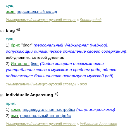
сущ.
экон.
персональный оклад
Универсальный немецко-русский словарь
Sondergehalt
>
blog
63
сущ.
1)
брит.
"блог"
(персональный Web-журнал (web-log),
допускающий динамическое обновление своего содержания)
,
веб-дневник, сетевой дневник
2)
Интернет.
блог
(Duden говорит о возможности
употребления слова в мужском и среднем роде, однако
подавляющее большинство использует мужской род)
Универсальный немецко-русский словарь
blog
>
individuelle Anpassung
64
прил.
1)
комп.
индивидуальная настройка
(напр. микросхемы)
2)
выч.
персональный интерфейс
Универсальный немецко-русский словарь
individuelle Anpassung
>