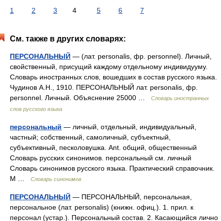
1
2
3
4
5
6
7
См. также в других словарях:
ПЕРСОНАЛЬНЫЙ
— (лат. personalis, фр. personnel). Личный,
свойственный, присущий каждому отдельному индивидууму.
Словарь иностранных слов, вошедших в состав русского языка.
Чудинов А.Н., 1910. ПЕРСОНАЛЬНЫЙ лат. personalis, фр.
personnel. Личный. Объяснение 25000 …
Словарь иностранных
слов русского языка
персональный
— личный, отдельный, индивидуальный,
частный; собственный, самоличный, субъектный,
субъективный, песколовушка. Ant. общий, общественный
Словарь русских синонимов. персональный см. личный
Словарь синонимов русского языка. Практический справочник.
М …
Словарь синонимов
ПЕРСОНАЛЬНЫЙ
— ПЕРСОНАЛЬНЫЙ, персональная,
персональное (лат. personalis) (книжн. офиц.). 1. прил. к
персонал (устар.). Персональный состав. 2. Касающийся лично