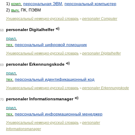
1)
комп.
персональная ЭВМ
,
персональный компьютер
2)
выч.
ПК, ПЭВМ
Универсальный немецко-русский словарь
personaler Computer
>
personaler Digitalhelfer
68
прил.
тех.
персональный цифровой помощник
Универсальный немецко-русский словарь
personaler Digitalhelfer
>
personaler Erkennungskode
69
прил.
тех.
персональный идентификационный код
Универсальный немецко-русский словарь
personaler Erkennungskode
>
personaler Informationsmanager
70
прил.
тех.
персональный информационный менеджер
Универсальный немецко-русский словарь
personaler
>
Informationsmanager