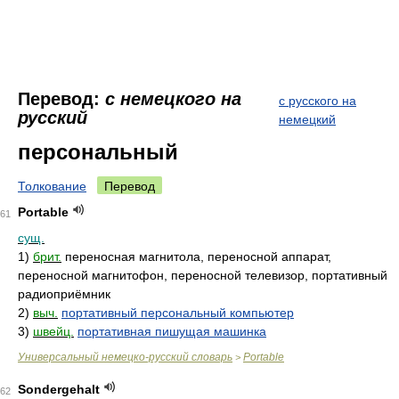
Перевод:
с немецкого на
с русского на
русский
немецкий
персональный
Толкование
Перевод
Portable
61
сущ.
1)
брит.
переносная магнитола, переносной аппарат,
переносной магнитофон, переносной телевизор, портативный
радиоприёмник
2)
выч.
портативный персональный компьютер
3)
швейц.
портативная пишущая машинка
Универсальный немецко-русский словарь
Portable
>
Sondergehalt
62