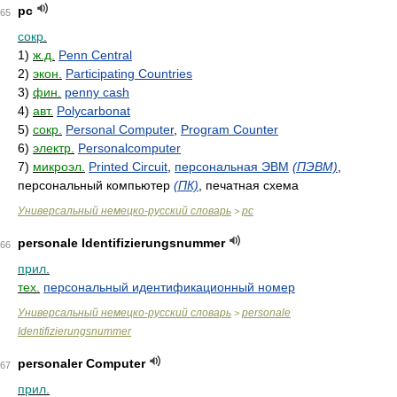
pc
65
сокр.
1)
ж.д.
Penn Central
2)
экон.
Participating Countries
3)
фин.
penny cash
4)
авт.
Polycarbonat
5)
сокр.
Personal Computer
,
Program Counter
6)
электр.
Personalcomputer
7)
микроэл.
Printed Circuit
,
персональная ЭВМ
(ПЭВМ)
,
персональный компьютер
(ПК)
, печатная схема
Универсальный немецко-русский словарь
pc
>
personale Identifizierungsnummer
66
прил.
тех.
персональный идентификационный номер
Универсальный немецко-русский словарь
personale
>
Identifizierungsnummer
personaler Computer
67
прил.