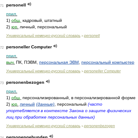
personell
71
прил.
1)
общ.
кадровый, штатный
2)
юр.
личный, персональный
Универсальный немецко-русский словарь
personell
>
personeller Computer
72
прил.
выч.
ПК, ПЭВМ,
персональная ЭВМ
,
персональный компьютер
Универсальный немецко-русский словарь
personeller Computer
>
personenbezogen
73
прил.
1)
общ.
персонализированный, в персонализированной форме
2)
юр.
личный
(данные)
, персональный
(часто
упортебляется в контексте Закона о защите физических
лиц при обработке персональных данных)
Универсальный немецко-русский словарь
personenbezogen
>
personengebunden
74