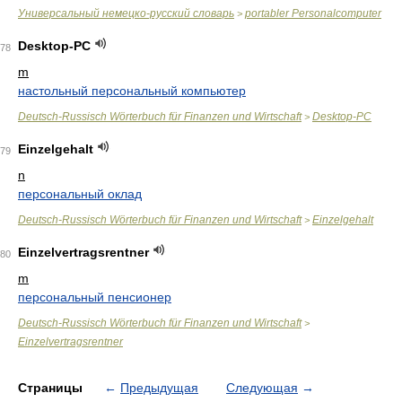
Универсальный немецко-русский словарь
portabler Personalcomputer
>
Desktop-PC
78
m
настольный персональный компьютер
Deutsch-Russisch Wörterbuch für Finanzen und Wirtschaft
Desktop-PC
>
Einzelgehalt
79
n
персональный оклад
Deutsch-Russisch Wörterbuch für Finanzen und Wirtschaft
Einzelgehalt
>
Einzelvertragsrentner
80
m
персональный пенсионер
Deutsch-Russisch Wörterbuch für Finanzen und Wirtschaft
>
Einzelvertragsrentner
Страницы
←
Предыдущая
Следующая
→