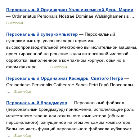
Персональный Ординариат Уолшинхемской Девы Марии
— Ordinariatus Personalis Nostrae Dominae Walsinghamensis …
Википедия
Персональный суперкомпьютер
— Персональный
суперкомпьютер условная характеристика
высокопроизводительной электронно вычислительной машины,
ориентированной на решение задач интенсивной числовой
обработки, выполненной в компактном корпусе, обычно в
форм факторе… …
Википедия
Персональный Ординариат Кафедры Святого Петра
—
Ordinariatus Personalis Cathedrae Sancti Petri Герб Персональн
…
Википедия
Персональный брандмауэр
— Персональный файрвол
(персональный брэндмауэр) приложение, исполняющее роль
межсетевого экрана для отдельного компьютера (обычно
персонального), запущенное на этом же самом компьютере.
Большая часть функций персонального файрвола дублирует…
…
Википедия