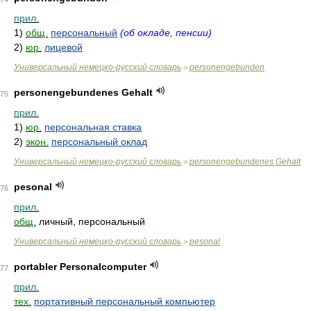
прил.
1)
общ.
персональный
(об окладе, пенсии)
2)
юр.
лицевой
Универсальный немецко-русский словарь
personengebunden
>
personengebundenes Gehalt
75
прил.
1)
юр.
персональная ставка
2)
экон.
персональный оклад
Универсальный немецко-русский словарь
personengebundenes Gehalt
>
pesonal
76
прил.
общ.
личный, персональный
Универсальный немецко-русский словарь
pesonal
>
portabler Personalcomputer
77
прил.
тех.
портативный персональный компьютер