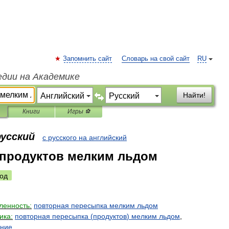
Запомнить сайт
Словарь на свой сайт
RU
едии на Академике
Найти!
Книги
Игры ⚽
русский
с русского на английский
 продуктов мелким льдом
од
енность:
повторная
пересыпка
мелким
льдом
ика:
повторная
пересыпка
(
продуктов
)
мелким
льдом
,
ание