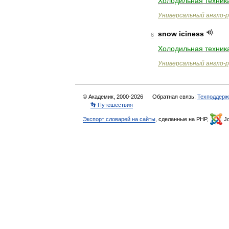
Холодильная
техник
Универсальный
англо
-
р
snow
iciness
6
Холодильная
техник
Универсальный
англо
-
р
© Академик, 2000-2026
Обратная связь:
Техподдерж
👣 Путешествия
Экспорт словарей на сайты
, сделанные на PHP,
Jo