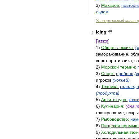
3
)
Макаров:
повторн
льдом
Универсальный
англо
-
р
icing
2
['
aɪsɪŋ
]
1
)
Общая
лексика:
(
замораживание
,
обл
ворот
противника
,
с
2
)
Морской
термин:
3
)
Спорт:
проброс
(
х
игроков
(
хоккей
)
4
)
Техника:
гололед
(
продукта
)
5
)
Архитектура:
глаз
6
)
Кулинария:
(
для
т
глазирование
,
покры
7
)
Рыбоводство:
нам
8
)
Пищевая
промышл
9
)
Холодильная
техн
мелким
льдом
,
нара