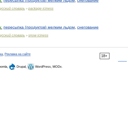
а:
пересыпка
(
продуктов
)
мелким
льдом
,
снегование
усский
словарь
package
iciness
>
а:
пересыпка
(
продуктов
)
мелким
льдом
,
снегование
усский
словарь
snow
iciness
>
ка
,
Реклама на сайте
18+
omla,
Drupal,
WordPress, MODx.