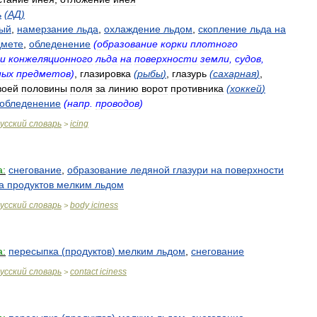
ь
(
АД
)
ый
,
намерзание
льда
,
охлаждение
льдом
,
скопление
льда
на
дмете
,
обледенение
(
образование
корки
плотного
и
конжеляционного
льда
на
поверхности
земли
,
судов
,
ных
предметов
)
,
глазировка
(
рыбы
)
,
глазурь
(
сахарная
)
,
воей
половины
поля
за
линию
ворот
противника
(
хоккей
)
обледенение
(
напр
.
проводов
)
усский
словарь
icing
>
а:
снегование
,
образование
ледяной
глазури
на
поверхности
а
продуктов
мелким
льдом
усский
словарь
body
iciness
>
а:
пересыпка
(
продуктов
)
мелким
льдом
,
снегование
усский
словарь
contact
iciness
>