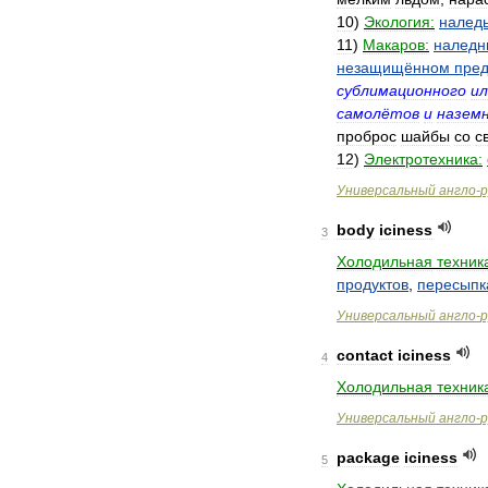
10
)
Экология:
налед
11
)
Макаров:
наледн
незащищённом
пре
сублимационного
ил
самолётов
и
назем
проброс
шайбы
со
с
12
)
Электротехника:
Универсальный
англо
-
р
body
iciness
3
Холодильная
техник
продуктов
,
пересыпк
Универсальный
англо
-
р
contact
iciness
4
Холодильная
техник
Универсальный
англо
-
р
package
iciness
5