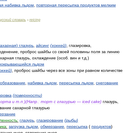
ая
набивка
льдом
,
повторная
пересыпка
продуктов
мелким
усский
словарь
reicing
>
сахарная
)
глазурь
,
айсинг
(
хоккей
)
,
глазировка
,
еденение
,
проброс
шайбы
со
своей
половины
поля
за
линию
ахарная
глазурь
,
охлаждение
(
особ
.
вин
и
т
.
д
.)
покрывающийся
льдом
оккей
)
,
проброс
шайбы
через
все
зоны
при
равном
количестве
ообразование
,
набивка
льдом
,
пересыпка
льдом
,
снегование
ировка
(
поверхности
)
орта
и
т
.
п
.)(
Напр
.
:
торт
с
глазурью
—
iced
cake
)
глазурь
,
вание
сахарной
глазурью
ерзание
енность:
глазурь
,
глазирование
(
рыбы
)
ика:
загрузка
льдом
,
обмерзание
,
пересыпка
(
продуктов
)
стание
инея
,
отложение
инея