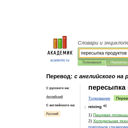
Словари и энциклоп
academic.ru
Толкования
Переводы
Перевод:
с английского на 
пересыпка
С русского на:
Английский
Толкование
Перев
С английского на:
reicing
1
Русский
1
)
Пищевая
промышл
2
)
Холодильная
техн
повторное
глазиров