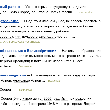
ский
район
)
—
У
этого
термина
существуют
и
другие
дное
.
Село
Скородное
Страна
РоссияРоссия
…
Википедия
дательство
—
I
Под
этим
именем
у
нас
,
не
совсем
правильно
,
отдел
законодательства
,
который
на
Западе
носит
более
звание
законодательства
в
защиту
рабочих
zgebung
),
или
трудового
законодательства
… …
рь
Ф
.
А
.
Брокгауза
и
И
.
А
.
Ефрона
образование
в
Великобритании
—
Начальное
образование
,
достигших
обязательного
школьного
возраста
(
5
лет
в
Англии
верной
Ирландии
)
и
пока
им
не
исполнится
11
лет
.
е
Цели
…
Википедия
Александрович
—
В
Википедии
есть
статьи
о
других
людях
с
.
Алиев
.
Александр
Алиев
…
Википедия
Cooper
…
Википедия
Cooper
Элис
Купер
август
2006
года
Имя
при
рождении
er
Дата
рождения
4
февраля
1948
Место
рождения
Детройт