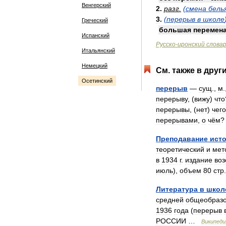
Венгерский
2
.
разг
.
(
смена
бель
3
.
(
перерыв
в
школе
Греческий
большая
перемен
Испанский
Русско
-
иронский
слова
Итальянский
Немецкий
См
.
также
в
друг
Осетинский
перерыв
—
сущ
.,
м
.
перерыву
, (
вижу
)
что
перерывы
, (
нет
)
чего
перерывами
,
о
чём
Преподавание
ист
теоретический
и
мет
в
1934
г
.
издание
воз
июль
),
объем
80
стр
Литература
в
школ
средней
общеобразо
1936
года
(
перерыв
РОССИИ
…
Википеди