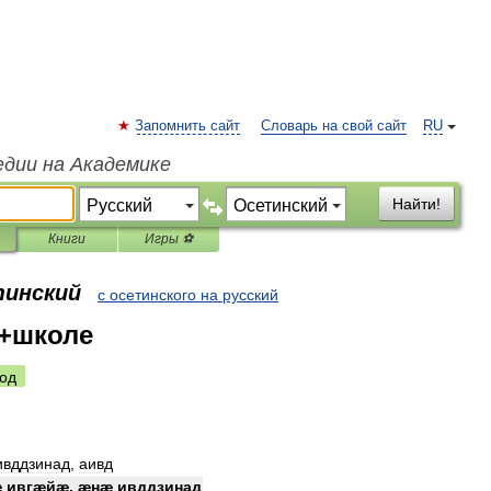
Запомнить сайт
Словарь на свой сайт
RU
едии на Академике
Найти!
Книги
Игры ⚽
тинский
с осетинского на русский
+школе
од
ивддзинад
,
аивд
æ
ивгæйæ
,
æнæ
ивддзинад