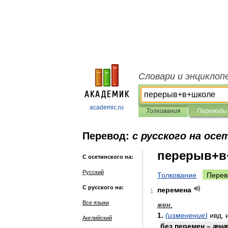
Словари и энциклоп
academic.ru
Толкования
Переводы
Перевод:
с русского на осе
перерыв+в
С осетинского на:
Русский
Толкование
Перев
С русского на:
перемена
1
Все языки
жен
.
1
.
(
изменение
)
ивд
,
Английский
без
перемен
–
æн