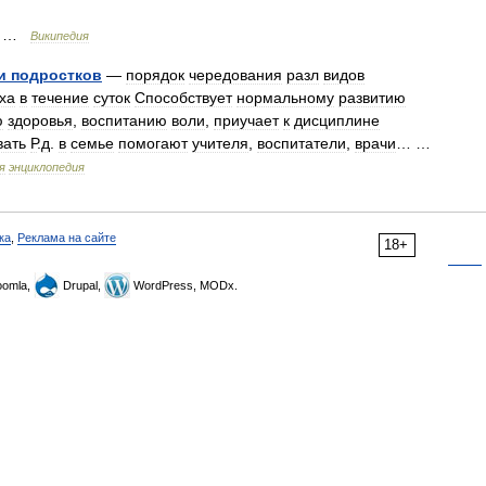
…
Википедия
и
подростков
—
порядок
чередования
разл
видов
ха
в
течение
суток
Способствует
нормальному
развитию
ю
здоровья
,
воспитанию
воли
,
приучает
к
дисциплине
вать
Р
.
д
.
в
семье
помогают
учителя
,
воспитатели
,
врачи
… …
я
энциклопедия
ка
,
Реклама на сайте
18+
omla,
Drupal,
WordPress, MODx.