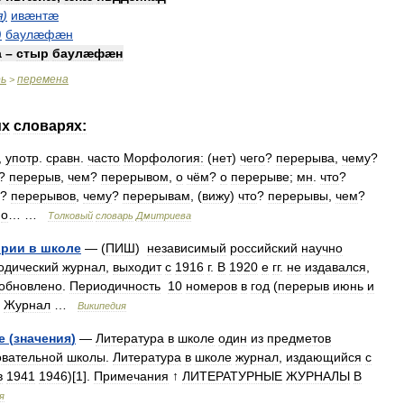
я
)
ивæнтæ
)
баулæфæн
а
–
стыр
баулæфæн
рь
перемена
>
их
словарях:
,
употр
.
сравн
.
часто
Морфология:
(
нет
)
чего
?
перерыва
,
чему
?
?
перерыв
,
чем
?
перерывом
,
о
чём
?
о
перерыве
;
мн
.
что
?
?
перерывов
,
чему
?
перерывам
, (
вижу
)
что
?
перерывы
,
чем
?
?
о
… …
Толковый
словарь
Дмитриева
ории
в
школе
— (
ПИШ
)
независимый
российский
научно
одический
журнал
,
выходит
с
1916
г
.
В
1920
е
гг
.
не
издавался
,
обновлено
.
Периодичность
10
номеров
в
год
(
перерыв
июнь
и
.
Журнал
…
Википедия
е
(
значения
)
—
Литература
в
школе
один
из
предметов
вательной
школы
.
Литература
в
школе
журнал
,
издающийся
с
в
1941
1946
)[
1
].
Примечания
↑
ЛИТЕРАТУРНЫЕ
ЖУРНАЛЫ
В
я