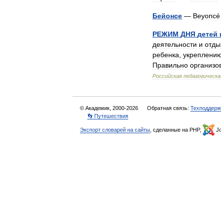
Бейонсе
—
Beyoncé
РЕЖИМ
ДНЯ
детей
деятельности
и
отды
ребенка
,
укреплени
Правильно
организо
Российская
педагогическа
© Академик, 2000-2026
Обратная связь:
Техподдерж
👣 Путешествия
Экспорт словарей на сайты
, сделанные на PHP,
Jo