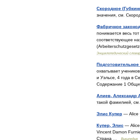
Скородное
(
Губкин
значения
,
см
.
Скоро
Фабричное
законо
понимается
весь
тот
соответствующее
на
(
Arbeiterschutzgeset
Энциклопедический
слова
Подготовительное
охватывает
учеников
и
Уэльсе
,
4
года
в
Се
Содержание
1
Общи
Алиев
,
Александр
такой
фамилией
,
см
Элис
Купер
—
Alice
Купер
,
Элис
—
Alice
Vincent
Damon
Furni
Страна
…
Википедия