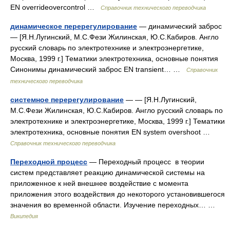
EN overrideovercontrol …
Справочник технического переводчика
динамическое перерегулирование
— динамический заброс
— [Я.Н.Лугинский, М.С.Фези Жилинская, Ю.С.Кабиров. Англо
русский словарь по электротехнике и электроэнергетике,
Москва, 1999 г.] Тематики электротехника, основные понятия
Синонимы динамический заброс EN transient… …
Справочник
технического переводчика
системное перерегулирование
— — [Я.Н.Лугинский,
М.С.Фези Жилинская, Ю.С.Кабиров. Англо русский словарь по
электротехнике и электроэнергетике, Москва, 1999 г.] Тематики
электротехника, основные понятия EN system overshoot …
Справочник технического переводчика
Переходной процесс
— Переходный процесс в теории
систем представляет реакцию динамической системы на
приложенное к ней внешнее воздействие с момента
приложения этого воздействия до некоторого установившегося
значения во временной области. Изучение переходных… …
Википедия