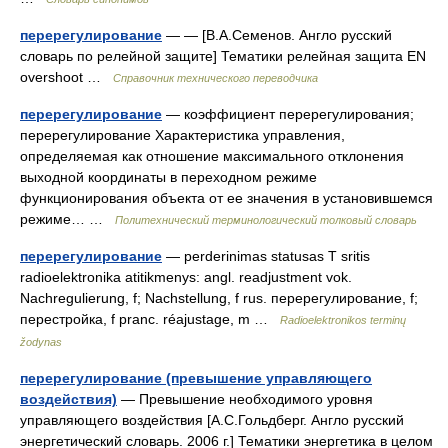
перерегулирование
— — [В.А.Семенов. Англо русский
словарь по релейной защите] Тематики релейная защита EN
overshoot …
Справочник технического переводчика
перерегулирование
— коэффициент перерегулирования;
перерегулирование Характеристика управления,
определяемая как отношение максимального отклонения
выходной координаты в переходном режиме
функционирования объекта от ее значения в установившемся
режиме… …
Политехнический терминологический толковый словарь
перерегулирование
— perderinimas statusas T sritis
radioelektronika atitikmenys: angl. readjustment vok.
Nachregulierung, f; Nachstellung, f rus. перерегулирование, f;
перестройка, f pranc. réajustage, m …
Radioelektronikos terminų
žodynas
перерегулирование (превышение управляющего
воздействия)
— Превышение необходимого уровня
управляющего воздействия [А.С.Гольдберг. Англо русский
энергетический словарь. 2006 г.] Тематики энергетика в целом