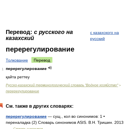
Перевод:
с русского на
с казахского на
казахский
русский
перерегулирование
Толкование
Перевод
перерегулирование
1
қайта реттеу
Русско-казахский терминологический словарь "Водное хозяйство"
>
перерегулирование
См. также в других словарях:
перерегулирование
— сущ., кол во синонимов: 1 •
переналадка (2) Словарь синонимов ASIS. В.Н. Тришин. 2013
…
Словарь синонимов