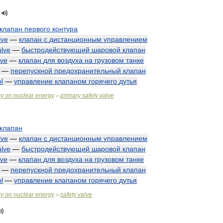
клапан
первого
контура
lve
—
клапан
с
дистанционным
управлением
alve
—
быстродействующий
шаровой
клапан
lve
—
клапан
для
воздуха
на
грузовом
танке
—
перепускной
предохранительный
клапан
l
—
управление
клапаном
горячего
дутья
ry
on
nuclear
energy
primary
safety
valve
>
клапан
lve
—
клапан
с
дистанционным
управлением
alve
—
быстродействующий
шаровой
клапан
lve
—
клапан
для
воздуха
на
грузовом
танке
—
перепускной
предохранительный
клапан
l
—
управление
клапаном
горячего
дутья
ry
on
nuclear
energy
safety
valve
>