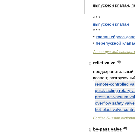
выпускной
клапан
,
п
* * *
выпускной
клапан
* * *
•
клапан
сброса
дав
•
перепускной
клапа
Англо
-
русский
словарь
relief
valve
2
предохранительный
клапан
;
разгрузочны
remote
-
controlled
va
quick
-
acting
rotary
v
pressure
-
vacuum
va
overflow
safety
valve
hot
-
blast
valve
contro
English
-
Russian
dictiona
by
-
pass
valve
3