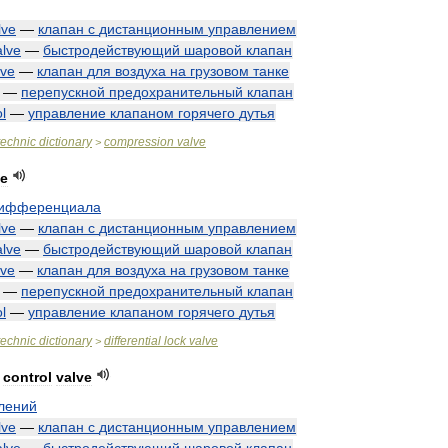
lve
—
клапан
с
дистанционным
управлением
alve
—
быстродействующий
шаровой
клапан
lve
—
клапан
для
воздуха
на
грузовом
танке
—
перепускной
предохранительный
клапан
l
—
управление
клапаном
горячего
дутья
technic
dictionary
compression
valve
>
ve
ифференциала
lve
—
клапан
с
дистанционным
управлением
alve
—
быстродействующий
шаровой
клапан
lve
—
клапан
для
воздуха
на
грузовом
танке
—
перепускной
предохранительный
клапан
l
—
управление
клапаном
горячего
дутья
technic
dictionary
differential
lock
valve
>
control
valve
лений
lve
—
клапан
с
дистанционным
управлением