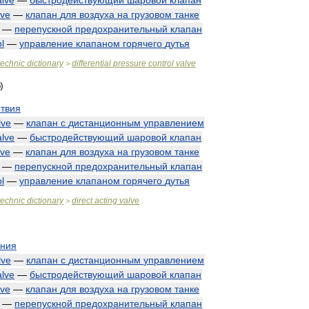
alve
—
быстродействующий
шаровой
клапан
lve
—
клапан
для
воздуха
на
грузовом
танке
—
перепускной
предохранительный
клапан
l
—
управление
клапаном
горячего
дутья
technic
dictionary
differential
pressure
control
valve
>
твия
lve
—
клапан
с
дистанционным
управлением
alve
—
быстродействующий
шаровой
клапан
lve
—
клапан
для
воздуха
на
грузовом
танке
—
перепускной
предохранительный
клапан
l
—
управление
клапаном
горячего
дутья
technic
dictionary
direct
acting
valve
>
ения
lve
—
клапан
с
дистанционным
управлением
alve
—
быстродействующий
шаровой
клапан
lve
—
клапан
для
воздуха
на
грузовом
танке
—
перепускной
предохранительный
клапан