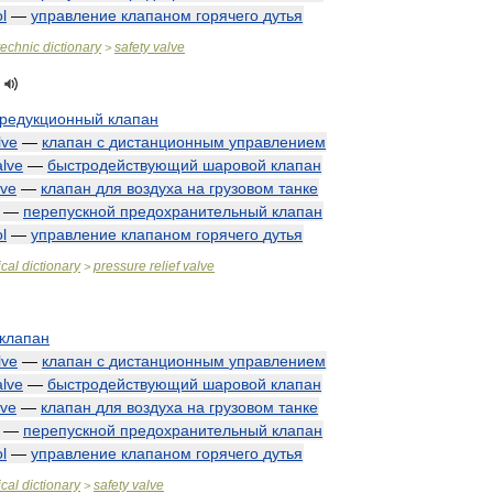
l
—
управление
клапаном
горячего
дутья
technic
dictionary
safety
valve
>
редукционный
клапан
lve
—
клапан
с
дистанционным
управлением
alve
—
быстродействующий
шаровой
клапан
lve
—
клапан
для
воздуха
на
грузовом
танке
—
перепускной
предохранительный
клапан
l
—
управление
клапаном
горячего
дутья
cal
dictionary
pressure
relief
valve
>
клапан
lve
—
клапан
с
дистанционным
управлением
alve
—
быстродействующий
шаровой
клапан
lve
—
клапан
для
воздуха
на
грузовом
танке
—
перепускной
предохранительный
клапан
l
—
управление
клапаном
горячего
дутья
cal
dictionary
safety
valve
>