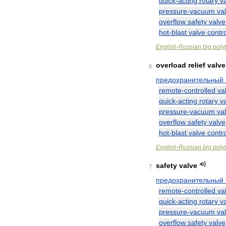
quick
-
acting
rotary
v
pressure
-
vacuum
va
overflow
safety
valve
hot
-
blast
valve
contro
English
-
Russian
big
poly
overload
relief
valve
6
предохранительный
remote
-
controlled
va
quick
-
acting
rotary
v
pressure
-
vacuum
va
overflow
safety
valve
hot
-
blast
valve
contro
English
-
Russian
big
poly
safety
valve
7
предохранительный
remote
-
controlled
va
quick
-
acting
rotary
v
pressure
-
vacuum
va
overflow
safety
valve