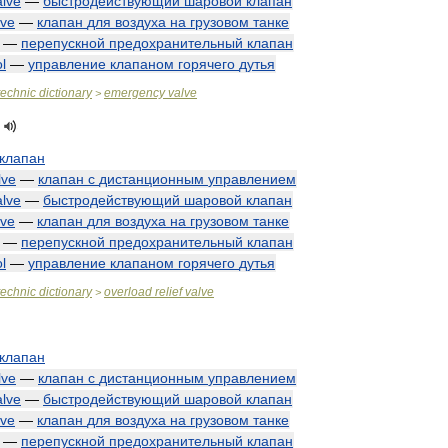
alve
—
быстродействующий
шаровой
клапан
lve
—
клапан
для
воздуха
на
грузовом
танке
—
перепускной
предохранительный
клапан
l
—
управление
клапаном
горячего
дутья
technic
dictionary
emergency
valve
>
клапан
lve
—
клапан
с
дистанционным
управлением
alve
—
быстродействующий
шаровой
клапан
lve
—
клапан
для
воздуха
на
грузовом
танке
—
перепускной
предохранительный
клапан
l
—
управление
клапаном
горячего
дутья
technic
dictionary
overload
relief
valve
>
клапан
lve
—
клапан
с
дистанционным
управлением
alve
—
быстродействующий
шаровой
клапан
lve
—
клапан
для
воздуха
на
грузовом
танке
—
перепускной
предохранительный
клапан