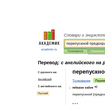
Словари и энциклоп
academic.ru
Толкования
Переводы
Перевод:
с английского на 
перепускно
С русского на:
Английский
Толкование
Перев
С английского на:
release
valve
1
Русский
перепускной
[
предо
* * *