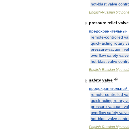
hot
-
blast
valve
contro
English
-
Russian
big
poly
pressure
relief
valve
8
предохранительный
remote
-
controlled
va
quick
-
acting
rotary
v
pressure
-
vacuum
va
overflow
safety
valve
hot
-
blast
valve
contro
English
-
Russian
big
medi
safety
valve
9
предохранительный
remote
-
controlled
va
quick
-
acting
rotary
v
pressure
-
vacuum
va
overflow
safety
valve
hot
-
blast
valve
contro
English
-
Russian
big
medi