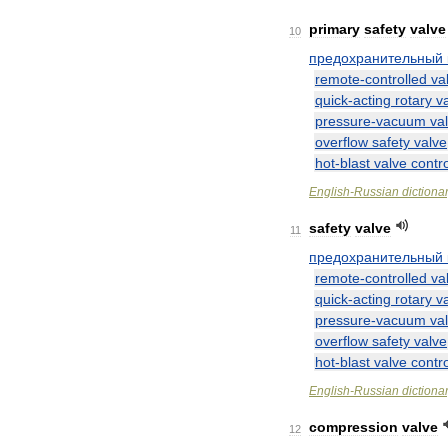
primary
safety
valve
10
предохранительный
remote
-
controlled
va
quick
-
acting
rotary
v
pressure
-
vacuum
va
overflow
safety
valve
hot
-
blast
valve
contro
English
-
Russian
dictiona
safety
valve
11
предохранительный
remote
-
controlled
va
quick
-
acting
rotary
v
pressure
-
vacuum
va
overflow
safety
valve
hot
-
blast
valve
contro
English
-
Russian
dictiona
compression
valve
12