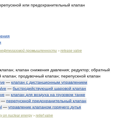
ерепускной
или
предохранительный
клапан
ления
н
нефтегазовой
промышленности
release
valve
>
клапан
;
клапан
снижения
давления
;
редуктор
;
обратный
й
клапан
;
продувочный
клапан
;
перепускной
клапан
lve
—
клапан
с
дистанционным
управлением
alve
—
быстродействующий
шаровой
клапан
lve
—
клапан
для
воздуха
на
грузовом
танке
—
перепускной
предохранительный
клапан
l
—
управление
клапаном
горячего
дутья
ry
on
nuclear
energy
relief
valve
>