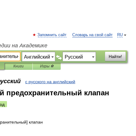
Запомнить сайт
Словарь на свой сайт
RU
едии на Академике
Найти!
Книги
Игры ⚽
русский
с русского на английский
й предохранительный клапан
од
хранительный
]
клапан