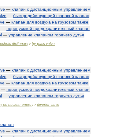
lve
—
клапан
с
дистанционным
управлением
alve
—
быстродействующий
шаровой
клапан
lve
—
клапан
для
воздуха
на
грузовом
танке
—
перепускной
предохранительный
клапан
l
—
управление
клапаном
горячего
дутья
technic
dictionary
by
-
pass
valve
>
lve
—
клапан
с
дистанционным
управлением
alve
—
быстродействующий
шаровой
клапан
lve
—
клапан
для
воздуха
на
грузовом
танке
—
перепускной
предохранительный
клапан
l
—
управление
клапаном
горячего
дутья
ry
on
nuclear
energy
diverter
valve
>
клапан
lve
—
клапан
с
дистанционным
управлением