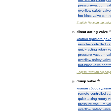
quick
-
acting
rotary
v
pressure
-
vacuum
va
overflow
safety
valve
hot
-
blast
valve
contro
English
-
Russian
big
poly
direct
acting
valve
15
клапан
прямого
дейс
remote
-
controlled
va
quick
-
acting
rotary
v
pressure
-
vacuum
va
overflow
safety
valve
hot
-
blast
valve
contro
English
-
Russian
big
poly
dump
valve
16
клапан
сброса
давл
remote
-
controlled
va
quick
-
acting
rotary
v
pressure
-
vacuum
va
overflow
safety
valve