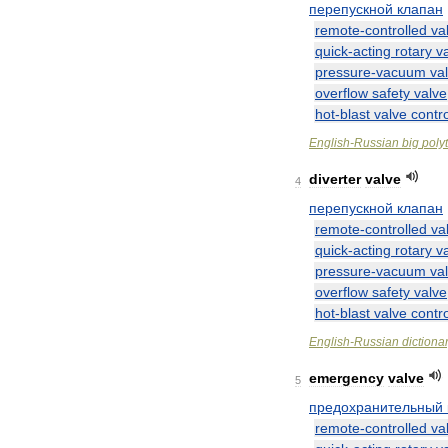
перепускной
клапан
remote
-
controlled
va
quick
-
acting
rotary
v
pressure
-
vacuum
va
overflow
safety
valve
hot
-
blast
valve
contro
English
-
Russian
big
poly
diverter
valve
4
перепускной
клапан
remote
-
controlled
va
quick
-
acting
rotary
v
pressure
-
vacuum
va
overflow
safety
valve
hot
-
blast
valve
contro
English
-
Russian
dictiona
emergency
valve
5
предохранительный
remote
-
controlled
va