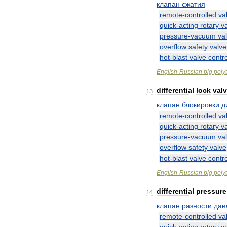
клапан
сжатия
remote
-
controlled
va
quick
-
acting
rotary
v
pressure
-
vacuum
va
overflow
safety
valve
hot
-
blast
valve
contro
English
-
Russian
big
poly
differential
lock
val
13
клапан
блокировки
д
remote
-
controlled
va
quick
-
acting
rotary
v
pressure
-
vacuum
va
overflow
safety
valve
hot
-
blast
valve
contro
English
-
Russian
big
poly
differential
pressure
14
клапан
разности
дав
remote
-
controlled
va