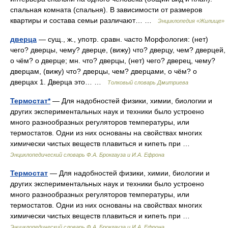
спальная комната (спальня). В зависимости от размеров
квартиры и состава семьи различают… …
Энциклопедия «Жилище»
дверца
— сущ., ж., употр. сравн. часто Морфология: (нет)
чего? дверцы, чему? дверце, (вижу) что? дверцу, чем? дверцей,
о чём? о дверце; мн. что? дверцы, (нет) чего? дверец, чему?
дверцам, (вижу) что? дверцы, чем? дверцами, о чём? о
дверцах 1. Дверца это… …
Толковый словарь Дмитриева
Термостат*
— Для надобностей физики, химии, биологии и
других экспериментальных наук и техники было устроено
много разнообразных регуляторов температуры, или
термостатов. Одни из них основаны на свойствах многих
химически чистых веществ плавиться и кипеть при …
Энциклопедический словарь Ф.А. Брокгауза и И.А. Ефрона
Термостат
— Для надобностей физики, химии, биологии и
других экспериментальных наук и техники было устроено
много разнообразных регуляторов температуры, или
термостатов. Одни из них основаны на свойствах многих
химически чистых веществ плавиться и кипеть при …
Энциклопедический словарь Ф.А. Брокгауза и И.А. Ефрона