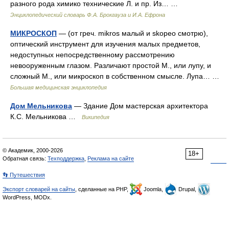
разного рода химико технические Л. и пр. Из… …
Энциклопедический словарь Ф.А. Брокгауза и И.А. Ефрона
МИКРОСКОП
— (от греч. mikros малый и skopeo смотрю),
оптический инструмент для изучения малых предметов,
недоступных непосредственному рассмотрению
невооруженным глазом. Различают простой М., или лупу, и
сложный М., или микроскоп в собственном смысле. Лупа… …
Большая медицинская энциклопедия
Дом Мельникова
— Здание Дом мастерская архитектора
К.С. Мельникова …
Википедия
© Академик, 2000-2026
18+
Обратная связь:
Техподдержка
,
Реклама на сайте
👣 Путешествия
Экспорт словарей на сайты
, сделанные на PHP,
Joomla,
Drupal,
WordPress, MODx.