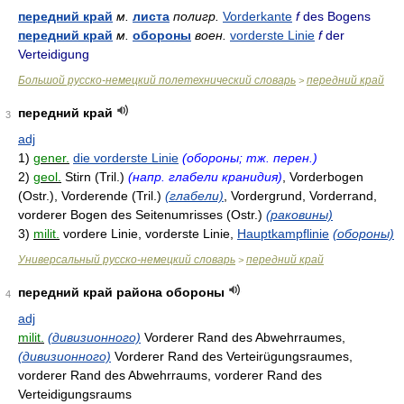
передний край
м.
листа
полигр.
Vorderkante
f
des Bogens
передний край
м.
обороны
воен.
vorderste Linie
f
der
Verteidigung
Большой русско-немецкий полетехнический словарь
передний край
>
передний край
3
adj
1)
gener.
die vorderste Linie
(обороны; тж. перен.)
2)
geol.
Stirn (Tril.)
(напр. глабели кранидия)
, Vorderbogen
(Ostr.), Vorderende (Tril.)
(глабели)
, Vordergrund, Vorderrand,
vorderer Bogen des Seitenumrisses (Ostr.)
(раковины)
3)
milit.
vordere Linie, vorderste Linie,
Hauptkampflinie
(обороны)
Универсальный русско-немецкий словарь
передний край
>
передний край района обороны
4
adj
milit.
(дивизионного)
Vorderer Rand des Abwehrraumes,
(дивизионного)
Vorderer Rand des Verteirügungsraumes,
vorderer Rand des Abwehrraums, vorderer Rand des
Verteidigungsraums