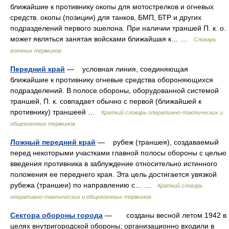
ближайшие к противнику окопы для мотострелков и огневых
средств. окопы (позиции) для танков, БМП, БТР и других
подразделений первого эшелона. При наличии траншей П. к. о.
может являться занятая войсками ближайшая к… …
Словарь
военных терминов
Передний край
— условная линия, соединяющая
ближайшие к противнику огневые средства обороняющихся
подразделений. В полосе обороны, оборудованной системой
траншей, П. к. совпадает обычно с первой (ближайшей к
противнику) траншеей …
Краткий словарь оперативно-тактических и
общевоенных терминов
Ложный передний край
— рубеж (траншея), создаваемый
перед некоторыми участками главной полосы обороны с целью
введения противника в заблуждение относительно истинного
положения ее переднего края. Эта цель достигается увязкой
рубежа (траншеи) по направлению с… …
Краткий словарь
оперативно-тактических и общевоенных терминов
Сектора обороны города
— созданы весной летом 1942 в
целях внутригородской обороны; организационно входили в