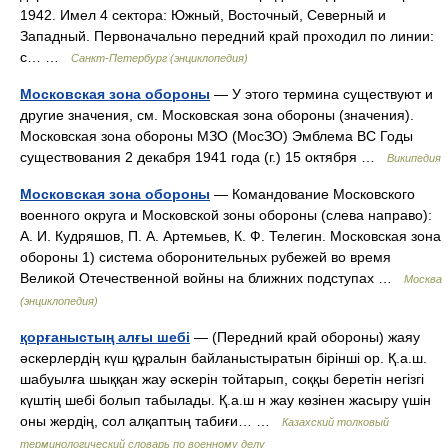
1942. Имел 4 сектора: Южный, Восточный, Северный и
Западный. Первоначально передний край проходил по линии:
с… …
Санкт-Петербург (энциклопедия)
Московская зона обороны
— У этого термина существуют и
другие значения, см. Московская зона обороны (значения).
Московская зона обороны МЗО (МосЗО) Эмблема ВС Годы
существования 2 декабря 1941 года (г.) 15 октября …
Википедия
Московская зона обороны
— Командование Московского
военного округа и Московской зоны обороны (слева направо):
А. И. Кудряшов, П. А. Артемьев, К. Ф. Телегин. Московская зона
обороны 1) система оборонительных рубежей во время
Великой Отечественной войны на ближних подступах …
Москва
(энциклопедия)
қорғаныстың алғы шебі
— (Передний край обороны) жаяу
әскерлердің күш құралын байланыстыратын бірінші ор. Қ.а.ш.
шабуылға шыққан жау әскерін тойтарып, соққы беретін негізгі
күштің шебі болып табылады. Қ.а.ш н жау көзінен жасыру үшін
оны жердің, сол алқаптың табиғи… …
Казахский толковый
терминологический словарь по военному делу