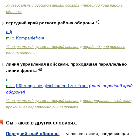
Универсальный русско-немецкий словарь
передний край района
>
обороны
передний край ротного района обороны
5
adj
milit.
Kompaniefront
Универсальный русско-немецкий словарь
передний край ротного
>
района обороны
линия управления войсками, проходящая параллельно
6
линии фронта
n
milit.
Führungslinie gleichlaufend zur Front
(напр. передний край
обороны)
Универсальный русско-немецкий словарь
линия управления войсками,
>
проходящая параллельно линии фронта
См. также в других словарях:
Передний край обороны
— условная линия, соединяющая