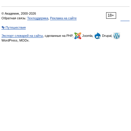
© Академик, 2000-2026
18+
Обратная связь:
Техподдержка
,
Реклама на сайте
👣 Путешествия
Экспорт словарей на сайты
, сделанные на PHP,
Joomla,
Drupal,
WordPress, MODx.