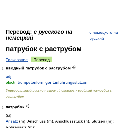
Перевод:
с русского на
с немецкого на
немецкий
русский
патрубок с раструбом
Толкование
Перевод
вводный патрубок с раструбом
1
adj
electr.
trompetenförmiger Einführungsstutzen
Универсальный русско-немецкий словарь
вводный патрубок с
>
раструбом
патрубок
2
(м)
Ansatz
(m)
, Anschluss
(m)
, Anschlussstück
(n)
, Stutzen
(m)
;
Rohransatz
(m)
;