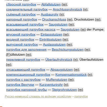
сбросной патрубок
—
Abfallstutzen
(m)
;
соединительный патрубок
—
Anschlussrohrstück
(n)
;
съёмный патрубок
—
Ausbaurohr
(n)
;
напорный патрубок
—
Druckanschluss
(m)
, Druckstutzen
(m)
;
всасывающий патрубок
—
Saugstutzen
(m)
;
всасывающий патрубок насоса
—
Saugstutzen
(m)
der Pumpe;
впускной патрубок
—
Einlassstutzen
(m)
;
входной патрубок
—
Eintrittsstutzen
(m)
;
выпускной патрубок
—
Auslassstutzen
(m)
;
патрубок для заполнения
—
Beschickungsstutzen
(m)
;
(F)
üllstutzen
(m)
;
переливной патрубок
—
Überlaufrohrstück
(n)
; Überlaufstützen
(m)
;
отсасывающий патрубок
—
Absaugstutzen
(m)
;
компенсационный патрубок
—
Kompensationsstück
(n)
;
патрубок с раструбом
—
Muffenstutzen
(m)
;
патрубок Вентури
—
Kurzventurirohr
(n)
;
патрубок напорной трубы
—
Steigrohrstutzen
(m)
Русско-немецкий словарь по водному хозяйству
патрубок
>