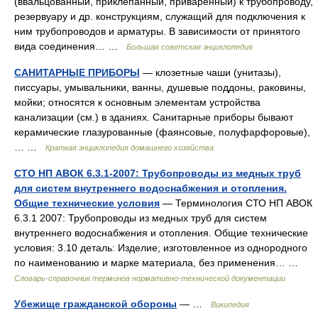
(ввальцованный, приклёпанный, приваренный) к трубопроводу,
резервуару и др. конструкциям, служащий для подключения к
ним трубопроводов и арматуры. В зависимости от принятого
вида соединения… …
Большая советская энциклопедия
САНИТАРНЫЕ ПРИБОРЫ
— клозетные чаши (унитазы),
писсуары, умывальники, ванны, душевые поддоны, раковины,
мойки; относятся к основным элементам устройства
канализации (см.) в зданиях. Санитарные приборы бывают
керамические глазурованные (фаянсовые, полуфарфоровые),
… …
Краткая энциклопедия домашнего хозяйства
СТО НП АВОК 6.3.1-2007: Трубопроводы из медных труб
для систем внутреннего водоснабжения и отопления.
Общие технические условия
— Терминология СТО НП АВОК
6.3.1 2007: Трубопроводы из медных труб для систем
внутреннего водоснабжения и отопления. Общие технические
условия: 3.10 деталь: Изделие, изготовленное из однородного
по наименованию и марке материала, без применения… …
Словарь-справочник терминов нормативно-технической документации
Убежище гражданской обороны
— …
Википедия