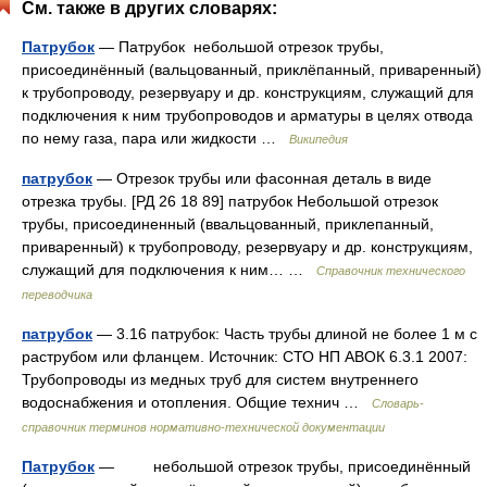
См. также в других словарях:
Патрубок
— Патрубок небольшой отрезок трубы,
присоединённый (вальцованный, приклёпанный, приваренный)
к трубопроводу, резервуару и др. конструкциям, служащий для
подключения к ним трубопроводов и арматуры в целях отвода
по нему газа, пара или жидкости …
Википедия
патрубок
— Отрезок трубы или фасонная деталь в виде
отрезка трубы. [РД 26 18 89] патрубок Небольшой отрезок
трубы, присоединенный (ввальцованный, приклепанный,
приваренный) к трубопроводу, резервуару и др. конструкциям,
служащий для подключения к ним… …
Справочник технического
переводчика
патрубок
— 3.16 патрубок: Часть трубы длиной не более 1 м с
раструбом или фланцем. Источник: СТО НП АВОК 6.3.1 2007:
Трубопроводы из медных труб для систем внутреннего
водоснабжения и отопления. Общие технич …
Словарь-
справочник терминов нормативно-технической документации
Патрубок
— небольшой отрезок трубы, присоединённый