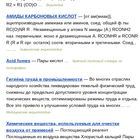
R2 = R1 (CO)O …
Википедия
АМИДЫ КАРБОНОВЫХ КИСЛОТ
— [от ам(миак)],
ацилпроизводные аммиака или аминов, соед. общей ф лы
RC(O)NR R . Незамещенные у атома N амиды (А.) RCONH2
наз. первичными; моно и дизамещенные А. RCONHR и RCONR
R (R и R opr. остаток) соотв. вторичными и третичными. Соед.,
… …
Химическая энциклопедия
Acid fumes
— Пары кислот …
Краткий толковый словарь по
полиграфии
Гигие́на труда́ в промы́шленности
— Во многих отраслях
народного хозяйства ликвидирован тяжелый физический труд,
снижены до предельно допустимого уровня концентрации
токсических веществ, оптимизированы режимы труда и отдыха.
Все это привело к улучшению условий труда на многих… …
Медицинская энциклопедия
Химические вещества, используемые для очистки
воздуха от примесей
— Поглощающий реагент
Поглощаемые из воздуха вещества Хлористый кальций Пары