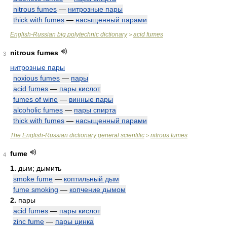
nitrous fumes
—
нитрозные пары
thick with fumes
—
насыщенный парами
English-Russian big polytechnic dictionary
acid fumes
>
nitrous fumes
3
нитрозные пары
noxious fumes
—
пары
acid fumes
—
пары кислот
fumes of wine
—
винные пары
alcoholic fumes
—
пары спирта
thick with fumes
—
насыщенный парами
The English-Russian dictionary general scientific
nitrous fumes
>
fume
4
1.
дым; дымить
smoke fume
—
коптильный дым
fume smoking
—
копчение дымом
2.
пары
acid fumes
—
пары кислот
zinc fume
—
пары цинка