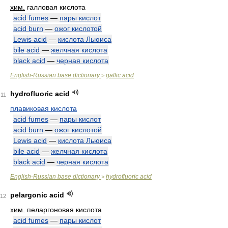
хим.
галловая кислота
acid fumes
—
пары кислот
acid burn
—
ожог кислотой
Lewis acid
—
кислота Льюиса
bile acid
—
желчная кислота
black acid
—
черная кислота
English-Russian base dictionary
gallic acid
>
hydrofluoric acid
11
плавиковая кислота
acid fumes
—
пары кислот
acid burn
—
ожог кислотой
Lewis acid
—
кислота Льюиса
bile acid
—
желчная кислота
black acid
—
черная кислота
English-Russian base dictionary
hydrofluoric acid
>
pelargonic acid
12
хим.
пеларгоновая кислота
acid fumes
—
пары кислот