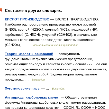
См. также в других словарях:
КИСЛОТ ПРОИЗВОДСТВО
— КИСЛОТ ПРОИЗВОДСТВО.
Наиболее распространено производство кислот азотной
(HN03), серной (H2SO„), соляной (HC1), плавиковой (HF),
карболовой (С„Н5ОН), уксусной (С2Н402); в значительно
меньших количествах производятся кислоты щавелевая
(С2Н204),… …
Большая медицинская энциклопедия
Теории кислот и оснований
— совокупность
фундаментальных физико химических представлений,
описывающих природу и свойства кислот и оснований. Все они
вводят определения кислот и оснований двух классов веществ,
реагирующих между собой. Задача теории предсказание
продуктов… …
Википедия
Хугстиновские пары
— …
Википедия
Ангидриды карбоновых кислот
— Общая структурная
формула Ангидриды карбоновых кислот можно рассматривать
как продукт конденсации двух групп COOH: R1 COOH + HOOC