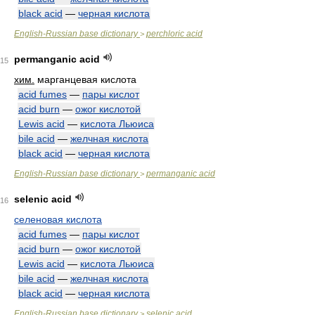
black acid
—
черная кислота
English-Russian base dictionary
perchloric acid
>
permanganic acid
15
хим.
марганцевая кислота
acid fumes
—
пары кислот
acid burn
—
ожог кислотой
Lewis acid
—
кислота Льюиса
bile acid
—
желчная кислота
black acid
—
черная кислота
English-Russian base dictionary
permanganic acid
>
selenic acid
16
селеновая кислота
acid fumes
—
пары кислот
acid burn
—
ожог кислотой
Lewis acid
—
кислота Льюиса
bile acid
—
желчная кислота
black acid
—
черная кислота
English-Russian base dictionary
selenic acid
>