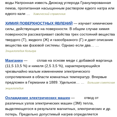
воды Натронная известь Диоксид углерода Гранулированная
пемза, пропитанная насыщенным раствором едкого натра или
едкого кали …
Химический справочник
ХИМИЯ ПОВЕРХНОСТНЫХ ЯВЛЕНИЙ
— изучает химические
силы, действующие на поверхности. В общем случае химия
поверхности рассматривает свойства трех состояний вещества
твердого (Т), жидкого (Ж) и газообразного (Г) и дает описание
вещества как фазовой системы. Однако если два… …
Энциклопедия Кольера
Манганин
— сплав на основе меди с добавкой марганца
(11,5 13,5 %) и никеля (2,5 3,5 %), характеризующийся
чрезвычайно малым изменением электрического
сопротивления в области комнатных температур. Впервые
предложен в Германии в 1889. Удельное… …
Большая советская
энциклопедия
Охлаждение электрических машин
— отвод от
различных узлов электрических машин (ЭМ) тепла,
выделяющегося в результате магнитных, электрических и др.
потерь. Предельно допустимый нагрев определяется