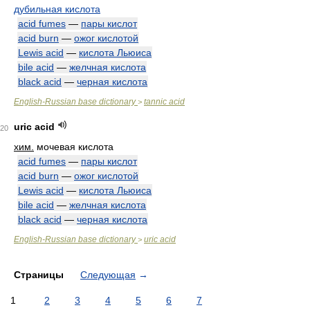
дубильная кислота
acid fumes
—
пары кислот
acid burn
—
ожог кислотой
Lewis acid
—
кислота Льюиса
bile acid
—
желчная кислота
black acid
—
черная кислота
English-Russian base dictionary
tannic acid
>
uric acid
20
хим.
мочевая кислота
acid fumes
—
пары кислот
acid burn
—
ожог кислотой
Lewis acid
—
кислота Льюиса
bile acid
—
желчная кислота
black acid
—
черная кислота
English-Russian base dictionary
uric acid
>
Страницы
Следующая
→
1
2
3
4
5
6
7