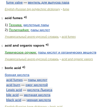
fume valve
—
вентиль для выпуска пара
English-Russian big polytechnic dictionary
fume
>
acid fumes
5
1)
Техника:
кислотные пары
2)
Полиграфия:
пары кислот
Универсальный англо-русский словарь
acid fumes
>
acid and organic vapors
6
Химическое оружие:
пары кислот и органических веществ
Универсальный англо-русский словарь
acid and organic vapors
>
boric acid
7
борная кислота
acid fumes
—
пары кислот
acid burn
—
ожог кислотой
Lewis acid
—
кислота Льюиса
bile acid
—
желчная кислота
black acid
—
черная кислота
English-Russian base dictionary
boric acid
>