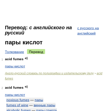
Перевод:
с английского на
с русского на
русский
английский
пары кислот
Толкование
Перевод
acid fumes
1
пары кислот
Англо-русский словарь по полиграфии и издательскому делу
acid
>
fumes
acid fumes
2
пары кислот
noxious fumes
—
пары
fumes of wine
—
винные пары
alcoholic fumes
—
пары спирта