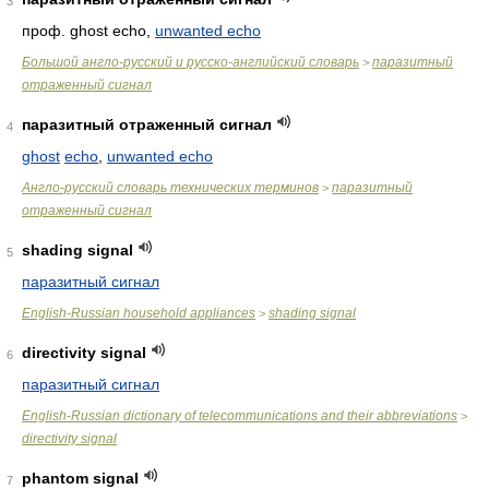
3
проф. ghost echo,
unwanted echo
Большой англо-русский и русско-английский словарь
паразитный
>
отраженный сигнал
паразитный отраженный сигнал
4
ghost
echo
,
unwanted echo
Англо-русский словарь технических терминов
паразитный
>
отраженный сигнал
shading signal
5
паразитный сигнал
English-Russian household appliances
shading signal
>
directivity signal
6
паразитный сигнал
English-Russian dictionary of telecommunications and their abbreviations
>
directivity signal
phantom signal
7