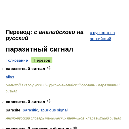
Перевод:
с английского на
с русского на
русский
английский
паразитный сигнал
Толкование
Перевод
паразитный сигнал
1
alias
Большой англо-русский и русско-английский словарь
паразитный
>
сигнал
паразитный сигнал
2
parasite,
parasitic
,
spurious signal
Англо-русский словарь технических терминов
паразитный сигнал
>
паразитный отраженный сигнал