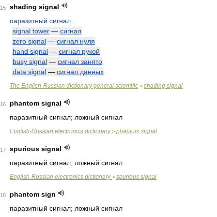
shading signal
15
паразитный сигнал
signal tower
—
сигнал
zero signal
—
сигнал нуля
hand signal
—
сигнал рукой
busy signal
—
сигнал занято
data signal
—
сигнал данных
The English-Russian dictionary general scientific
shading signal
>
phantom signal
16
паразитный сигнал; ложный сигнал
English-Russian electronics dictionary
phantom signal
>
spurious signal
17
паразитный сигнал; ложный сигнал
English-Russian electronics dictionary
spurious signal
>
phantom sign
18
паразитный сигнал; ложный сигнал