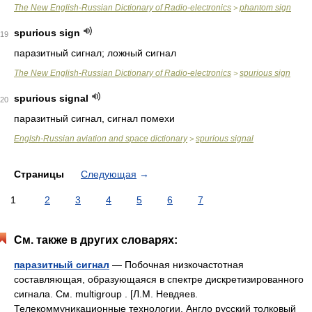
The New English-Russian Dictionary of Radio-electronics
phantom sign
>
spurious sign
19
паразитный сигнал; ложный сигнал
The New English-Russian Dictionary of Radio-electronics
spurious sign
>
spurious signal
20
паразитный сигнал, сигнал помехи
Englsh-Russian aviation and space dictionary
spurious signal
>
Страницы
Следующая
→
1
2
3
4
5
6
7
См. также в других словарях:
паразитный сигнал
— Побочная низкочастотная
составляющая, образующаяся в спектре дискретизированного
сигнала. См. multigroup . [Л.М. Невдяев.
Телекоммуникационные технологии. Англо русский толковый