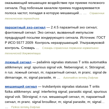
оказывающий мешающее воздействие при приеме полезного
сигнала. Под побочным каналом приема подразумевается
полоса частот, попадая в которую мешающий… …
Справочник
технического переводчика
паразитный эхо-сигнал
— 2.4.5 паразитный эхо сигнал;
фантомный сигнал: Эхо сигнал, вызванный импульсом
предыдущей посылки зондирующего сигнала. Источник: ГОСТ
Р ИСО 5577 2009: Контроль неразрушающий. Ультразвуковой
контроль. Словарь …
Словарь-справочник терминов нормативно-
технической документации
ложный сигнал
— pašalinis signalas statusas T sritis automatika
atitikmenys: angl. spurious signal vok. Nebensignal, n; Störsignal,
n rus. ложный сигнал, m; паразитный сигнал, m pranc. signal de
démarrage, m; signal parasite, m …
Automatikos terminų žodynas
мешающий сигнал
— trukdantysis signalas statusas T sritis
fizika atitikmenys: angl. interfering signal; parasitic signal; spurious
signal vok. Störsignal, n rus. мешающий сигнал, m; паразитный
сигнал, m pranc. signal brouilleur, m; signal parasite, m; signal…
…
Fizikos terminų žodynas