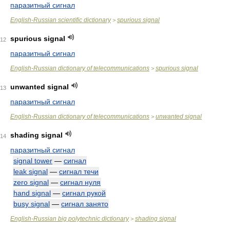
паразитный сигнал
English-Russian scientific dictionary
spurious signal
>
spurious signal
12
паразитный сигнал
English-Russian dictionary of telecommunications
spurious signal
>
unwanted signal
13
паразитный сигнал
English-Russian dictionary of telecommunications
unwanted signal
>
shading signal
14
паразитный сигнал
signal tower
—
сигнал
leak signal
—
сигнал течи
zero signal
—
сигнал нуля
hand signal
—
сигнал рукой
busy signal
—
сигнал занято
English-Russian big polytechnic dictionary
shading signal
>