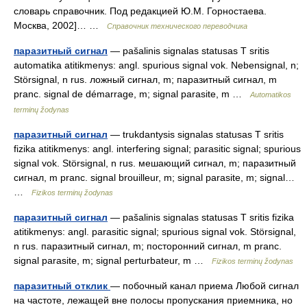
словарь справочник. Под редакцией Ю.М. Горностаева.
Москва, 2002]… …
Справочник технического переводчика
паразитный сигнал
— pašalinis signalas statusas T sritis
automatika atitikmenys: angl. spurious signal vok. Nebensignal, n;
Störsignal, n rus. ложный сигнал, m; паразитный сигнал, m
pranc. signal de démarrage, m; signal parasite, m …
Automatikos
terminų žodynas
паразитный сигнал
— trukdantysis signalas statusas T sritis
fizika atitikmenys: angl. interfering signal; parasitic signal; spurious
signal vok. Störsignal, n rus. мешающий сигнал, m; паразитный
сигнал, m pranc. signal brouilleur, m; signal parasite, m; signal…
…
Fizikos terminų žodynas
паразитный сигнал
— pašalinis signalas statusas T sritis fizika
atitikmenys: angl. parasitic signal; spurious signal vok. Störsignal,
n rus. паразитный сигнал, m; посторонний сигнал, m pranc.
signal parasite, m; signal perturbateur, m …
Fizikos terminų žodynas
паразитный отклик
— побочный канал приема Любой сигнал
на частоте, лежащей вне полосы пропускания приемника, но