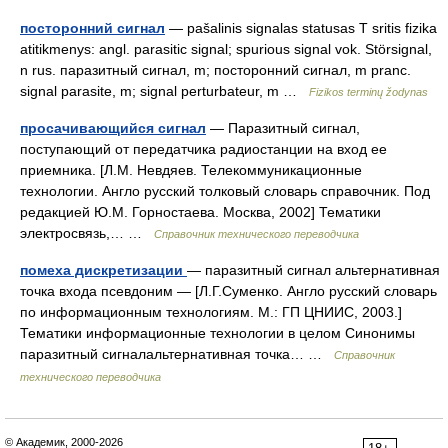
посторонний сигнал
— pašalinis signalas statusas T sritis fizika
atitikmenys: angl. parasitic signal; spurious signal vok. Störsignal,
n rus. паразитный сигнал, m; посторонний сигнал, m pranc.
signal parasite, m; signal perturbateur, m …
Fizikos terminų žodynas
просачивающийся сигнал
— Паразитный сигнал,
поступающий от передатчика радиостанции на вход ее
приемника. [Л.М. Невдяев. Телекоммуникационные
технологии. Англо русский толковый словарь справочник. Под
редакцией Ю.М. Горностаева. Москва, 2002] Тематики
электросвязь,… …
Справочник технического переводчика
помеха дискретизации
— паразитный сигнал альтернативная
точка входа псевдоним — [Л.Г.Суменко. Англо русский словарь
по информационным технологиям. М.: ГП ЦНИИС, 2003.]
Тематики информационные технологии в целом Синонимы
паразитный сигналальтернативная точка… …
Справочник
технического переводчика
© Академик, 2000-2026