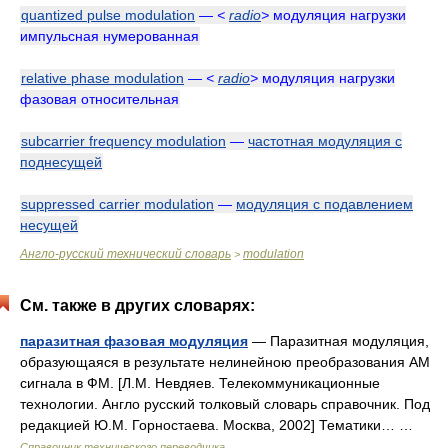
quantized pulse modulation
—
<
radio
>
модуляция нагрузки
импульсная нумерованная
relative phase modulation
—
<
radio
>
модуляция нагрузки
фазовая относительная
subcarrier frequency modulation
—
частотная модуляция с
поднесущей
suppressed carrier modulation
—
модуляция с подавлением
несущей
Англо-русский технический словарь
modulation
>
См. также в других словарях:
паразитная фазовая модуляция
— Паразитная модуляция,
образующаяся в результате нелинейною преобразования AM
сигнала в ФМ. [Л.М. Невдяев. Телекоммуникационные
технологии. Англо русский толковый словарь справочник. Под
редакцией Ю.М. Горностаева. Москва, 2002] Тематики… …
Справочник технического переводчика