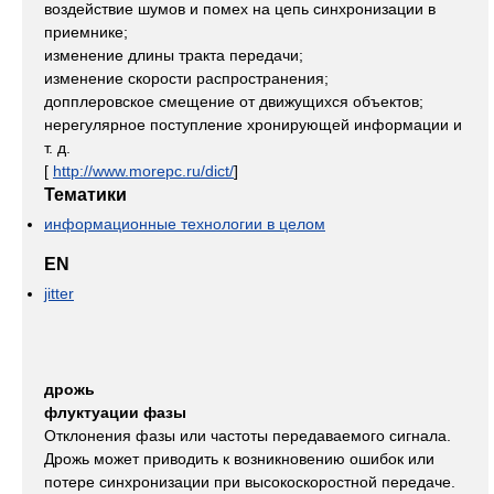
воздействие шумов и помех на цепь синхронизации в
приемнике;
изменение длины тракта передачи;
изменение скорости распространения;
допплеровское смещение от движущихся объектов;
нерегулярное поступление хронирующей информации и
т. д.
[
http://www.morepc.ru/dict/
]
Тематики
информационные технологии в целом
EN
jitter
дрожь
флуктуации фазы
Отклонения фазы или частоты передаваемого сигнала.
Дрожь может приводить к возникновению ошибок или
потере синхронизации при высокоскоростной передаче.