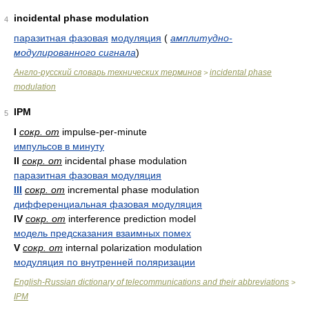
incidental phase modulation
4
паразитная фазовая
модуляция
(
амплитудно-
модулированного сигнала
)
Англо-русский словарь технических терминов
incidental phase
>
modulation
IPM
5
I
сокр. от
impulse-per-minute
импульсов в минуту
II
сокр. от
incidental phase modulation
паразитная фазовая модуляция
III
сокр. от
incremental phase modulation
дифференциальная фазовая модуляция
IV
сокр. от
interference prediction model
модель предсказания взаимных помех
V
сокр. от
internal polarization modulation
модуляция по внутренней поляризации
English-Russian dictionary of telecommunications and their abbreviations
>
IPM