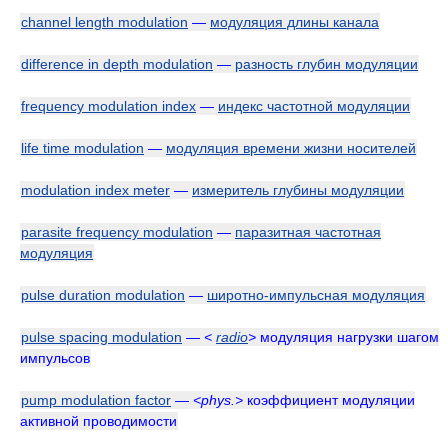
channel length modulation
—
модуляция длины канала
difference in depth modulation
—
разность глубин модуляции
frequency modulation index
—
индекс частотной модуляции
life time modulation
—
модуляция времени жизни носителей
modulation index meter
—
измеритель глубины модуляции
parasite frequency modulation
—
паразитная частотная
модуляция
pulse duration modulation
—
широтно-импульсная модуляция
pulse spacing modulation
—
<
radio
>
модуляция нагрузки шагом
импульсов
pump modulation factor
—
<phys.>
коэффициент модуляции
активной проводимости