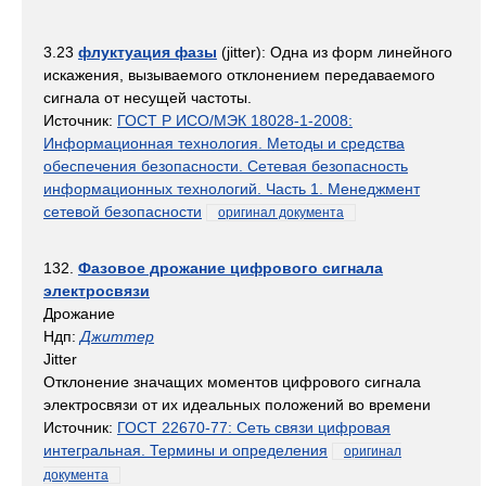
3.23
флуктуация фазы
(jitter): Одна из форм линейного
искажения, вызываемого отклонением передаваемого
сигнала от несущей частоты.
Источник:
ГОСТ Р ИСО/МЭК 18028-1-2008:
Информационная технология. Методы и средства
обеспечения безопасности. Сетевая безопасность
информационных технологий. Часть 1. Менеджмент
сетевой безопасности
оригинал документа
132.
Фазовое дрожание цифрового сигнала
электросвязи
Дрожание
Ндп:
Джиттер
Jitter
Отклонение значащих моментов цифрового сигнала
электросвязи от их идеальных положений во времени
Источник:
ГОСТ 22670-77: Сеть связи цифровая
интегральная. Термины и определения
оригинал
документа