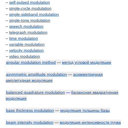
–
self-pulsed modulation
–
single-cycle modulation
–
single-sideband modulation
–
single-tone modulation
–
speech modulation
–
telegraph modulation
–
time modulation
–
variable modulation
–
velocity modulation
–
video modulation
angular modulation method
—
метод угловой модуляции
asymmetric amplitude modulation
—
асимметричная
амплитудная модуляция
balanced quadrature modulation
—
балансная квадратурная
модуляция
base thickness modulation
—
модуляция толщины базы
beam intensity modulation
—
модуляция интенсивности пучка