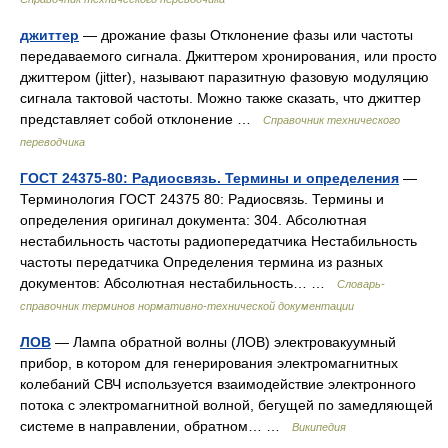
джиттер
— дрожание фазы Отклонение фазы или частоты
передаваемого сигнала. Джиттером хронирования, или просто
джиттером (jitter), называют паразитную фазовую модуляцию
сигнала тактовой частоты. Можно также сказать, что джиттер
представляет собой отклонение …
Справочник технического
переводчика
ГОСТ 24375-80: Радиосвязь. Термины и определения
—
Терминология ГОСТ 24375 80: Радиосвязь. Термины и
определения оригинал документа: 304. Абсолютная
нестабильность частоты радиопередатчика Нестабильность
частоты передатчика Определения термина из разных
документов: Абсолютная нестабильность… …
Словарь-
справочник терминов нормативно-технической документации
ЛОВ
— Лампа обратной волны (ЛОВ) электровакуумный
прибор, в котором для генерирования электромагнитных
колебаний СВЧ используется взаимодействие электронного
потока с электромагнитной волной, бегущей по замедляющей
системе в направлении, обратном… …
Википедия