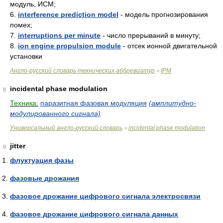
модуль, ИСМ;
6.
interference prediction model
- модель прогнозирования
помех;
7.
interruptions per minute
- число прерываний в минуту;
8.
ion engine propulsion module
- отсек ионной двигательной
установки
Англо-русский словарь технических аббревиатур
IPM
>
incidental phase modulation
8
Техника:
паразитная фазовая модуляция
(амплитудно-
модулированного сигнала)
Универсальный англо-русский словарь
incidental phase modulation
>
jitter
9
флуктуация фазы
фазовые дрожания
фазовое дрожание цифрового сигнала электросвязи
фазовое дрожание цифрового сигнала данных