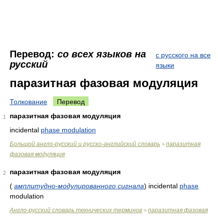
Перевод:
со всех языков на
с русского на все
русский
языки
паразитная фазовая модуляция
Толкование
Перевод
паразитная фазовая модуляция
1
incidental
phase modulation
Большой англо-русский и русско-английский словарь
паразитная
>
фазовая модуляция
паразитная фазовая модуляция
2
(
амплитудно-модулированного сигнала
)
incidental
phase
modulation
Англо-русский словарь технических терминов
паразитная фазовая
>