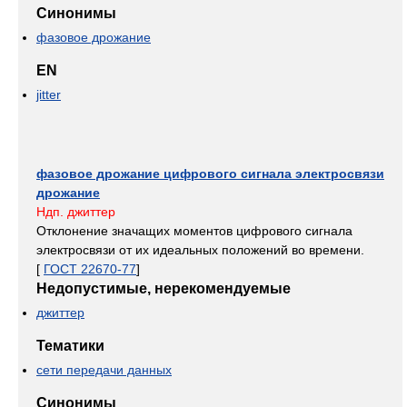
Синонимы
фазовое дрожание
EN
jitter
фазовое дрожание цифрового сигнала электросвязи
дрожание
Ндп. джиттер
Отклонение значащих моментов цифрового сигнала
электросвязи от их идеальных положений во времени.
[
ГОСТ 22670-77
]
Недопустимые, нерекомендуемые
джиттер
Тематики
сети передачи данных
Синонимы