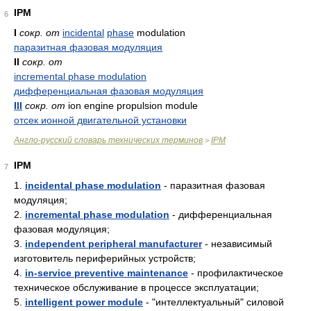
IPM
6
I
сокр. от
incidental
phase
modulation
паразитная фазовая модуляция
II
сокр. от
incremental phase modulation
дифференциальная фазовая модуляция
III
сокр. от
ion engine propulsion module
отсек ионной двигательной установки
Англо-русский словарь технических терминов
IPM
>
IPM
7
1.
incidental phase modulation
- паразитная фазовая
модуляция;
2.
incremental phase modulation
- дифференциальная
фазовая модуляция;
3.
independent peripheral manufacturer
- независимый
изготовитель периферийных устройств;
4.
in-service preventive maintenance
- профилактическое
техническое обслуживание в процессе эксплуатации;
5.
intelligent power module
- "интеллектуальный" силовой