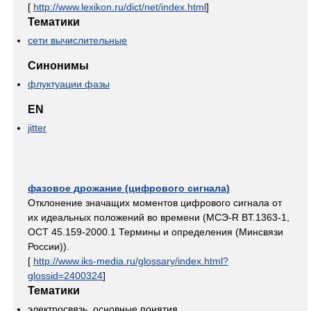
[
http://www.lexikon.ru/dict/net/index.html
]
Тематики
сети вычислительные
Синонимы
флуктуации фазы
EN
jitter
фазовое дрожание (цифрового сигнала)
Отклонение значащих моментов цифрового сигнала от
их идеальных положений во времени (МСЭ-R BT.1363-1,
ОСТ 45.159-2000.1 Термины и определения (Минсвязи
России)).
[
http://www.iks-media.ru/glossary/index.html?
glossid=2400324
]
Тематики
электросвязь, основные понятия