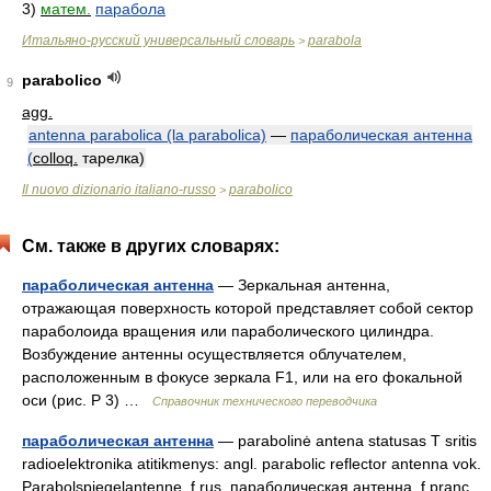
3)
матем.
парабола
Итальяно-русский универсальный словарь
parabola
>
parabolico
9
agg.
antenna parabolica (la parabolica)
—
параболическая антенна
(
colloq.
тарелка)
Il nuovo dizionario italiano-russo
parabolico
>
См. также в других словарях:
параболическая антенна
— Зеркальная антенна,
отражающая поверхность которой представляет собой сектор
параболоида вращения или параболического цилиндра.
Возбуждение антенны осуществляется облучателем,
расположенным в фокусе зеркала F1, или на его фокальной
оси (рис. Р 3) …
Справочник технического переводчика
параболическая антенна
— parabolinė antena statusas T sritis
radioelektronika atitikmenys: angl. parabolic reflector antenna vok.
Parabolspiegelantenne, f rus. параболическая антенна, f pranc.