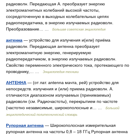
радиоволн. Передающая А. преобразует энергию
электромагнитных колебаний высокой частоты,
сосредоточенную в выходных колебательных цепях
радиопередатчика, в энергию излучаемых радиоволн.
Преобразование… …
Большая советская энциклопедия
антенна
— устройство для излучения и(или) приёма
радиоволн. Передающая антенна преобразует
электромагнитную энергию, генерируемую
радиопередатчиком, в энергию излучаемых радиоволн.
Свойство переменного электрического тока, протекающего по
проводнику,… …
Энциклопедия техники
АНТЕННА
— (от лат. antenna мачта, рей) устройство для
непосредств. излучения и (или) приема радиоволн. А.
отличаются диапазоном излучаемых (принимаемых)
радиоволн (см. Радиочастоты), перекрытием по частоте
(частотно независимые, широкополосные и… …
Большой
энциклопедический политехнический словарь
Рупорная антенна
— Широкополосная измерительная
рупорная антенна на частоты 0,8 – 18 ГГц Рупорная антенна