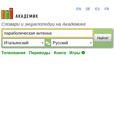
EN
DE
ES
FR
academic.ru
Словари и энциклопедии на Академике
Найти!
Толкования
Переводы
Книги
Игры ⚽