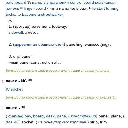
patchboard
%
панель управления
control board
клавишная
панель
≈
finger-board
∙
идти
на панель разг. ≈ to
start
turning
tricks
,
to bacome a
streetwalker
ж.
1. (тротуар) pavement, footway;
sidewalk
амер. ;
2. (
деревянная обшивка
стен
) panelling, wainscot(ing) ;
3.
стр.
panel;
~ный panel-construction attr.
Большой англо-русский и русско-английский словарь
панель
>
панель ИС
2
IC socket
Большой англо-русский и русско-английский словарь
панель ИС
>
панель
3
(
фермы
)
bay
,
board
,
desk
,
pane
,
(
конструкции
)
panel, plane,
(
для ИС
)
socket,
(
из огнеупорных кирпичей
)
strip, trim