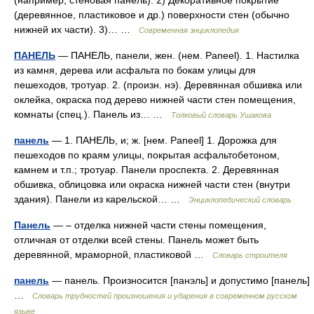
(например, стеновая панель). 2) Декоративное покрытие
(деревянное, пластиковое и др.) поверхности стен (обычно
нижней их части). 3)… …
Современная энциклопедия
ПАНЕЛЬ
— ПАНЕЛЬ, панели, жен. (нем. Paneel). 1. Настилка
из камня, дерева или асфальта по бокам улицы для
пешеходов, тротуар. 2. (произн. нэ). Деревянная обшивка или
оклейка, окраска под дерево нижней части стен помещения,
комнаты (спец.). Панель из… …
Толковый словарь Ушакова
панель
— 1. ПАНЕЛЬ, и; ж. [нем. Paneel] 1. Дорожка для
пешеходов по краям улицы, покрытая асфальтобетоном,
камнем и т.п.; тротуар. Панели проспекта. 2. Деревянная
обшивка, облицовка или окраска нижней части стен (внутри
здания). Панели из карельской… …
Энциклопедический словарь
Панель
— – отделка нижней части стены помещения,
отличная от отделки всей стены. Панель может быть
деревянной, мраморной, пластиковой …
Словарь строителя
панель
— панель. Произносится [панэль] и допустимо [панель]
…
Словарь трудностей произношения и ударения в современном русском
языке