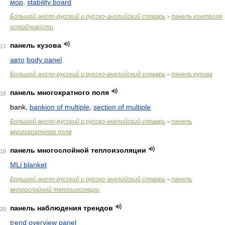
мор
.
stability board
Большой англо-русский и русско-английский словарь
панель контроля
>
остойчивости
панель кузова
17
авто
body panel
Большой англо-русский и русско-английский словарь
панель кузова
>
панель многократного поля
18
bank,
bankion of multiple
,
section of multiple
Большой англо-русский и русско-английский словарь
панель
>
многократного поля
панель многослойной теплоизоляции
19
MLi blanket
Большой англо-русский и русско-английский словарь
панель
>
многослойной теплоизоляции
панель наблюдения трендов
20
trend overview panel