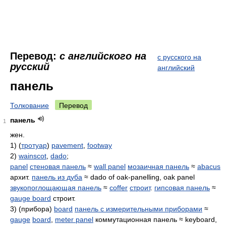
Перевод:
с английского на
с русского на
русский
английский
панель
Толкование
Перевод
панель
1
жен.
1) (
тротуар
)
pavement
,
footway
2)
wainscot
,
dado
;
panel
стеновая панель
≈
wall panel
мозаичная панель
≈
abacus
архит.
панель из дуба
≈ dado of oak-panelling, oak panel
звукопоглощающая панель
≈
coffer
строит
.
гипсовая панель
≈
gauge board
строит.
3) (прибора)
board
панель с измерительными приборами
≈
gauge
board
,
meter panel
коммутационная панель ≈ keyboard,