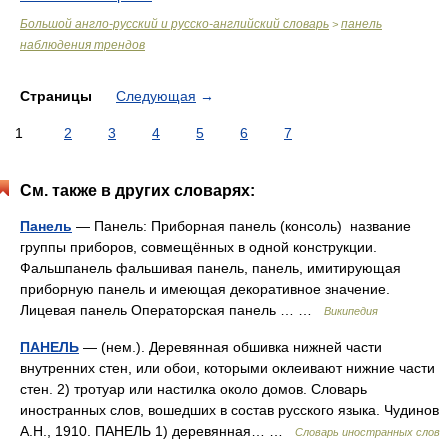
Большой англо-русский и русско-английский словарь
панель
>
наблюдения трендов
Страницы
Следующая
→
1
2
3
4
5
6
7
См. также в других словарях:
Панель
— Панель: Приборная панель (консоль) название
группы приборов, совмещённых в одной конструкции.
Фальшпанель фальшивая панель, панель, имитирующая
приборную панель и имеющая декоративное значение.
Лицевая панель‎ Операторская панель … …
Википедия
ПАНЕЛЬ
— (нем.). Деревянная обшивка нижней части
внутренних стен, или обои, которыми оклеивают нижние части
стен. 2) тротуар или настилка около домов. Словарь
иностранных слов, вошедших в состав русского языка. Чудинов
А.Н., 1910. ПАНЕЛЬ 1) деревянная… …
Словарь иностранных слов