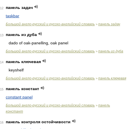
панель задач
12
taskbar
Большой англо-русский и русско-английский словарь
панель задач
>
панель из дуба
13
dado of oak-panelling, oak panel
Большой англо-русский и русско-английский словарь
панель из дуба
>
панель ключевая
14
keyshelf
Большой англо-русский и русско-английский словарь
панель ключевая
>
панель констант
15
constant panel
Большой англо-русский и русско-английский словарь
панель
>
констант
панель контроля остойчивости
16