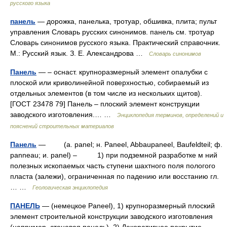
русского языка
панель
— дорожка, панелька, тротуар, обшивка, плита; пульт
управления Словарь русских синонимов. панель см. тротуар
Словарь синонимов русского языка. Практический справочник.
М.: Русский язык. З. Е. Александрова …
Словарь синонимов
Панель
— – оснаст. крупноразмерный элемент опалубки с
плоской или криволинейной поверхностью, собираемый из
отдельных элементов (в том числе из нескольких щитов).
[ГОСТ 23478 79] Панель – плоский элемент конструкции
заводского изготовления.… …
Энциклопедия терминов, определений и
пояснений строительных материалов
Панель
— (a. panel; н. Paneel, Abbaupaneel, Baufeldteil; ф.
panneau; и. panel) – 1) при подземной разработке м ний
полезных ископаемых часть ступени шахтного поля пологого
пласта (залежи), ограниченная по падению или восстанию гл.
… …
Геологическая энциклопедия
ПАНЕЛЬ
— (немецкое Paneel), 1) крупноразмерный плоский
элемент строительной конструкции заводского изготовления