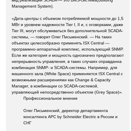
вид реализации SCADA — это BMS-система(Building
Management System).
«Дата-центры с объемом потребляемой мощности до 1,5
МВт и уровнем надежности Tier I, II и, с оговорками, даже
Tier III, могут обслуживаться без дополнительной SCADA-
системы, — говорит Олег Письменский. — На таких
объектах целесообразно применять ISX Central —
программно-аппаратный комплекс, использующий SNMP.
Если же категория и мощность однозначно предполагают
непрерывность управления, в таких случаях оправданна
комбинация SNMP- и SCADA-системы. Например, для
машинного зала (White Space) применяется ISX Central с
возможными расширениями как Change & Capacity
Manager, в комбинации со SCADA-системой,
управляющей непосредственно объектом (Grey Space)».
Профессиональное мнение
Олег Письменский, директор департамента
консалтинга APC by Schneider Electric в России и
СНГ