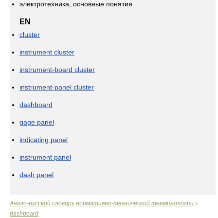
электротехника, основные понятия
EN
cluster
instrument cluster
instrument-board cluster
instrument-panel cluster
dashboard
gage panel
indicating panel
instrument panel
dash panel
Англо-русский словарь нормативно-технической терминологии
>
dashboard