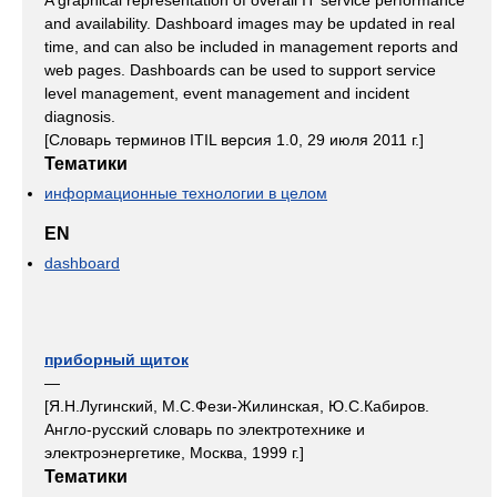
A graphical representation of overall IT service performance
and availability. Dashboard images may be updated in real
time, and can also be included in management reports and
web pages. Dashboards can be used to support service
level management, event management and incident
diagnosis.
[Словарь терминов ITIL версия 1.0, 29 июля 2011 г.]
Тематики
информационные технологии в целом
EN
dashboard
приборный щиток
—
[Я.Н.Лугинский, М.С.Фези-Жилинская, Ю.С.Кабиров.
Англо-русский словарь по электротехнике и
электроэнергетике, Москва, 1999 г.]
Тематики