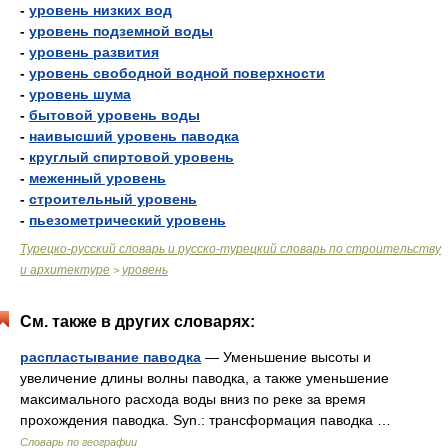
-
уровень низких вод
-
уровень подземной воды
-
уровень развития
-
уровень свободной водной поверхности
-
уровень шума
-
бытовой уровень воды
-
наивысший уровень паводка
-
круглый спиртовой уровень
-
меженный уровень
-
строительный уровень
-
пьезометрический уровень
Турецко-русский словарь и русско-турецкий словарь по строительству
и архитектуре
уровень
>
См. также в других словарях:
распластывание паводка
— Уменьшение высоты и
увеличение длины волны паводка, а также уменьшение
максимального расхода воды вниз по реке за время
прохождения паводка. Syn.: трансформация паводка …
Словарь по географии