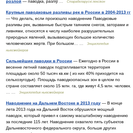
розлой
— паводка, разліў …
Старабеларускі лексікон
Крупные паводковые разливы рек в России в 2004-2013 гг
— Что делать, если произошло наводнение Паводковые
разливы рек, вызванные быстрым таянием снегов, заторами и
ливнями, относятся к числу наиболее разрушительных
природных явлений, вызывающих большое количество
человеческих жертв. При большом… …
Энциклопедия
ньюсмейкеров
Сильнейшие паводки в России
— Ежегодно в России в
весенне летний паводок подтапливается территория
площадью около 50 тысяч кв.км ( из них 40% приходится на
сельхозугодья). Площадь паводкоопасных зон в целом по
стране составляет около 15 млн. га, где живут 4,5 млн. человек.
… …
Энциклопедия ньюсмейкеров
Наводнение на Дальнем Востоке в 2013 году
— В конце
лета 2013 года на Дальний Восток обрушился мощный
паводок, который привел к самому масштабному наводнению
за последние 115 лет. Наводнение охватило пять субъектов
Дальневосточного федерального округа, больше других