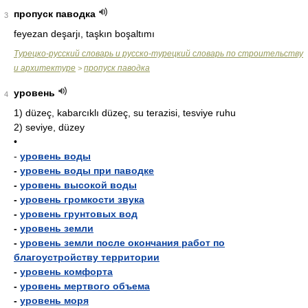
пропуск паводка
3
feyezan deşarjı, taşkın boşaltımı
Турецко-русский словарь и русско-турецкий словарь по строительству
и архитектуре
пропуск паводка
>
уровень
4
1)
düzeç, kabarcıklı düzeç, su terazisi, tesviye ruhu
2)
seviye, düzey
•
-
уровень воды
-
уровень воды при паводке
-
уровень высокой воды
-
уровень громкости звука
-
уровень грунтовых вод
-
уровень земли
-
уровень земли после окончания работ по
благоустройству территории
-
уровень комфорта
-
уровень мертвого объема
-
уровень моря