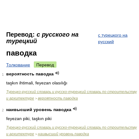
Перевод:
с русского на
с турецкого на
турецкий
русский
паводка
Толкование
Перевод
вероятность паводка
1
taşkın ihtimali, feyezan olasılığı
Турецко-русский словарь и русско-турецкий словарь по строительству
и архитектуре
вероятность паводка
>
наивысший уровень паводка
2
feyezan piki, taşkın piki
Турецко-русский словарь и русско-турецкий словарь по строительству
и архитектуре
наивысший уровень паводка
>