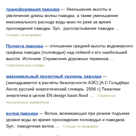
трансформация паводка
— Уменьшение высоты и
увеличение длины волны паводка, а также уменьшение
максимального расхода воды вниз по реке за время
прохождения паводка. Syn.: распластывание паводка …
Словарь по географии
Полнота паводка
— отношение средней высоты водомерного
графика паводка (половодья) над поймой к его наибольшей
высоте. Источник: Справочник дорожных терминов …
Строительный словарь
максимальный проектный уровень паводка
—
(закладывается в расчёты безопасности АЭС) [А.С.Гольдберг.
Англо русский энергетический словарь. 2006 г.] Тематики
энергетика в целом EN design basis flood …
Справочник
технического переводчика
волна паводка
— Волна, возникающая при резком подъеме
уровня воды во время прохождения половодья и паводков.
Syn.: паводочная волна …
Словарь по географии