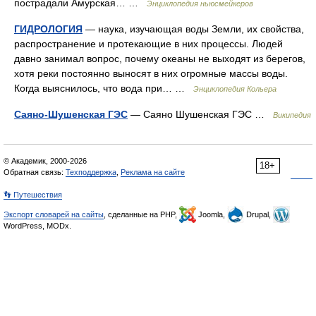
пострадали Амурская… …
Энциклопедия ньюсмейкеров
ГИДРОЛОГИЯ
— наука, изучающая воды Земли, их свойства,
распространение и протекающие в них процессы. Людей
давно занимал вопрос, почему океаны не выходят из берегов,
хотя реки постоянно выносят в них огромные массы воды.
Когда выяснилось, что вода при… …
Энциклопедия Кольера
Саяно-Шушенская ГЭС
— Саяно Шушенская ГЭС …
Википедия
© Академик, 2000-2026
18+
Обратная связь:
Техподдержка
,
Реклама на сайте
👣 Путешествия
Экспорт словарей на сайты
, сделанные на PHP,
Joomla,
Drupal,
WordPress, MODx.