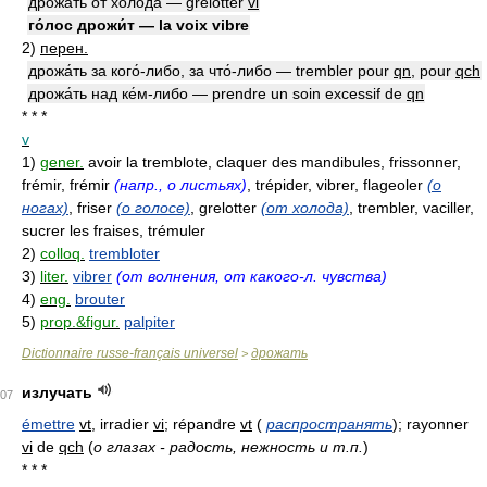
дрожа́ть от хо́лода — grelotter
vi
го́лос дрожи́т — la voix vibre
2)
перен.
дрожа́ть за кого́-либо, за что́-либо — trembler pour
qn
, pour
qch
дрожа́ть над ке́м-либо — prendre un soin excessif de
qn
* * *
v
1)
gener.
avoir la tremblote, claquer des mandibules, frissonner,
frémir, frémir
(напр., о листьях)
, trépider, vibrer, flageoler
(о
ногах)
, friser
(о голосе)
, grelotter
(от холода)
, trembler, vaciller,
sucrer les fraises, trémuler
2)
colloq.
trembloter
3)
liter.
vibrer
(от волнения, от какого-л. чувства)
4)
eng.
brouter
5)
prop.&figur.
palpiter
Dictionnaire russe-français universel
дрожать
>
излучать
07
émettre
vt
, irradier
vi
; répandre
vt
(
распространять
)
; rayonner
vi
de
qch
(
о глазах - радость, нежность и т.п.
)
* * *