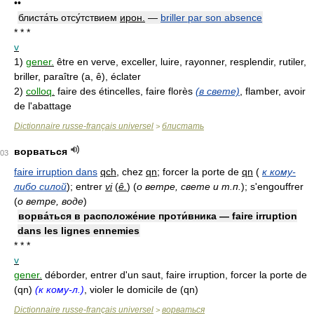
••
блиста́ть отсу́тствием
ирон.
—
briller par son absence
* * *
v
1)
gener.
être en verve, exceller, luire, rayonner, resplendir, rutiler,
briller, paraître (a, ê), éclater
2)
colloq.
faire des étincelles, faire florès
(в свете)
, flamber, avoir
de l'abattage
Dictionnaire russe-français universel
блистать
>
ворваться
03
faire irruption dans
qch
, chez
qn
; forcer la porte de
qn
(
к кому-
либо силой
)
; entrer
vi
(
ê.
)
(
о ветре, свете и т.п.
)
; s'engouffrer
(
о ветре, воде
)
ворва́ться в расположе́ние проти́вника — faire irruption
dans les lignes ennemies
* * *
v
gener.
déborder, entrer d'un saut, faire irruption, forcer la porte de
(qn)
(к кому-л.)
, violer le domicile de (qn)
Dictionnaire russe-français universel
ворваться
>