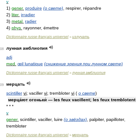
v
1)
gener.
produire
(о свете)
, respirer, répandre
2)
liter.
irradier
3)
metal.
radier
4)
phys.
rayonner, émettre
Dictionnaire russe-français universel
излучать
>
лунная амблиопия
08
adj
med.
œil lunatique
(снижение зрения при лунном свете)
Dictionnaire russe-français universel
лунная амблиопия
>
мерцать
09
scintiller
vi
; vaciller
vi
; trembloter
vi
(
о свете
)
мерца́ют огоньки́ — les feux vacillent; les feux tremblotent
* * *
v
gener.
scintiller, vaciller, luire
(о звёздах)
, palpiter, papilloter,
trembloter
Dictionnaire russe-français universel
мерцать
>