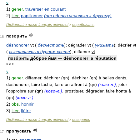
v
1)
gener.
traverser en courant
2)
liter.
papillonner
(от одного человека к другому)
Dictionnaire russe-français universel
перебегать
>
позорить
116
déshonorer
vt
(
бесчестить
)
; dégrader
vt
(
унижать
)
; décrier
vt
(
выставлять в дурном свете
)
, diffamer
vt
позо́рить до́брое и́мя — déshonorer la réputation
* * *
v
1)
gener.
diffamer, déchirer (qn), déchirer (qn) à belles dents,
déshonorer, faire tache, faire un affront à (qn)
(кого-л.)
, jeter
l'opprobre sur (qn)
(кого-л.)
, prostituer, dégrader, faire honte à
(qn)
(кого-л.)
2)
obs.
honnir
3)
liter.
flétrir
Dictionnaire russe-français universel
позорить
>
пропускать
117