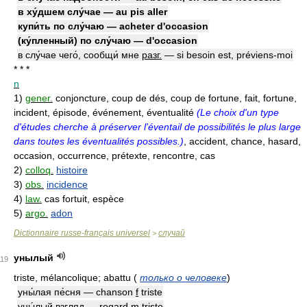
в ху́дшем слу́чае — au pis aller
купи́ть по слу́чаю — acheter d'occasion
(ку́пленный) по слу́чаю — d'occasion
в слу́чае чего́, сообщи́ мне
разг.
— si besoin est, préviens-moi
* * *
n
1)
gener.
conjoncture, coup de dés, coup de fortune, fait, fortune,
incident, épisode, événement, éventualité
(Le choix d'un type
d'études cherche à préserver l'éventail de possibilités le plus large
dans toutes les éventualités possibles.)
, accident, chance, hasard,
occasion, occurrence, prétexte, rencontre, cas
2)
colloq.
histoire
3)
obs.
incidence
4)
law.
cas fortuit, espèce
5)
argo.
adon
Dictionnaire russe-français universel
случай
>
унылый
119
triste, mélancolique; abattu
(
только о человеке
)
уны́лая пе́сня — chanson
f
triste
уны́лый взгляд — regard
m
triste