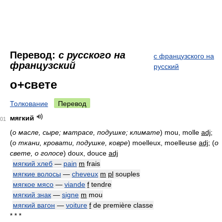
Перевод:
с русского на
с французского на
французский
русский
о+свете
Толкование
Перевод
мягкий
01
(
о масле, сыре; матрасе, подушке; климате
)
mou, molle
adj
;
(
о ткани, кровати, подушке, ковре
)
moelleux, moelleuse
adj
;
(
о
свете, о голосе
)
doux, douce
adj
мягкий хлеб
—
pain
m
frais
мягкие волосы
—
cheveux
m
pl
souples
мягкое мясо
—
viande
f
tendre
мягкий знак
—
signe
m
mou
мягкий вагон
—
voiture
f
de première classe
* * *