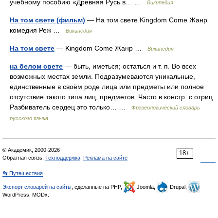
учебному пособию «Древняя Русь в… …
Википедия
На том свете (фильм)
— На том свете Kingdom Come Жанр
комедия Реж …
Википедия
На том свете
— Kingdom Come Жанр …
Википедия
на белом свете
— быть, иметься; остаться и т. п. Во всех
возможных местах земли. Подразумеваются уникальные,
единственные в своём роде лица или предметы или полное
отсутствие такого типа лиц, предметов. Часто в констр. с отриц.
Разбиватель сердец это только… …
Фразеологический словарь
русского языка
© Академик, 2000-2026
18+
Обратная связь:
Техподдержка
,
Реклама на сайте
👣 Путешествия
Экспорт словарей на сайты
, сделанные на PHP,
Joomla,
Drupal,
WordPress, MODx.