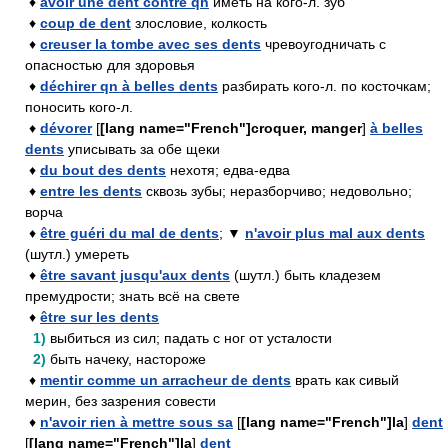
♦
avoir une dent contre qn
иметь на кого-л. зуб
♦
coup de dent
злословие, колкость
♦
creuser la tombe avec ses dents
чревоугодничать с
опасностью для здоровья
♦
déchirer qn à belles dents
разбирать кого-л. по косточкам;
поносить кого-л.
♦
dévorer
[
[lang name="French"]croquer, manger
]
à belles
dents
уписывать за обе щеки
♦
du bout des dents
нехотя; едва-едва
♦
entre les dents
сквозь зубы; неразборчиво; недовольно;
ворча
♦
être guéri du mal de dents
; ▼
n'avoir plus mal aux dents
(шутл.) умереть
♦
être savant jusqu'aux dents
(шутл.) быть кладезем
премудрости; знать всё на свете
♦
être sur les dents
1)
выбиться из сил; падать с ног от усталости
2)
быть начеку, настороже
♦
mentir comme un arracheur de dents
врать как сивый
мерин, без зазрения совести
♦
n'avoir rien à mettre sous sa
[
[lang name="French"]la
]
dent
[
[lang name="French"]la
]
dent