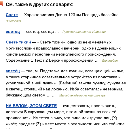
См. также в других словарях:
Свете
— Характеристика Длина 123 км Площадь бассейна …
Википедия
свете́ц
— светец, светца …
Русское словесное ударение
Свете тихий
— «Свете тихий» одно из неизменяемых
молитвословий православной вечерни, одно из древнейших
христианских песнопений небиблейского происхождения.
Содержание 1 Текст 2 Версии происхождения …
Википедия
свете́ц
— тца, м. Подставка для лучины, освещающей жилье,
а также старинное осветительное устройство из подставки и
укрепленной в ней лучины. [Бабушка] зажгла лучину, сунула ее
в светец, стоявший над лоханью. Изба осветилась неверным,
блуждающим светом.… …
Малый академический словарь
НА БЕЛОМ, ЭТОМ СВЕТЕ
— существовать; происходить,
делаться В окружающем мире, в земной жизни во всех её
проявлениях. Имеется в виду, что лицо или группа лиц (X)
живёт, предмет (Z) имеет место в реальности или что событие