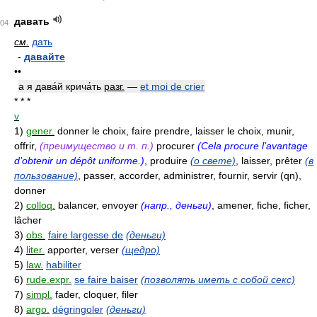
давать
04
см.
дать
-
давайте
••
а я дава́й крича́ть
разг.
—
et moi de crier
* * *
v
1)
gener.
donner le choix, faire prendre, laisser le choix, munir,
offrir,
(преимущество и т. п.)
procurer
(Cela procure l’avantage
d’obtenir un dépôt uniforme.)
, produire
(о свете)
, laisser, prêter
(в
пользование)
, passer, accorder, administrer, fournir, servir (qn),
donner
2)
colloq.
balancer, envoyer
(напр., деньги)
, amener, fiche, ficher,
lâcher
3)
obs.
faire largesse de
(деньги)
4)
liter.
apporter, verser
(щедро)
5)
law.
habiliter
6)
rude.expr.
se faire baiser
(позволять иметь с собой секс)
7)
simpl.
fader, cloquer, filer
8)
argo.
dégringoler
(деньги)