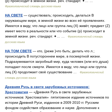
(p) происходит в земной жизни. реч. стандарт. ✦… …
Фразеологический словарь русского языка
НА СВЕТЕ
— существовать; происходить, делаться В
окружающем мире, в земной жизни во всех её проявлениях.
Имеется в виду, что лицо или группа лиц (X) живёт, предмет (Z)
имеет место в реальности или что событие (p) происходит в
земной жизни. реч. стандарт. ✦… …
Фразеологический словарь
русского языка
НА ТОМ СВЕТЕ
— кто, {реже }что быть; делать что л.;
происходить В потустороннем мире, в посмертной жизни.
Подразумевается загробный мир, куда человек (или его душа)
попадает после смерти. Имеется в виду, что лицо или группа
лиц (X) продолжает своё существование …
Фразеологический
словарь русского языка
Древняя Русь в свете зарубежных источников:
Хрестоматия
— «Древняя Русь в свете зарубежных
источников: Хрестоматия» пятитомное издание источников по
истории Древней Руси, изданное в 2009 2010 гг. Русским
фондом содействия образованию и науке. Дополнение к