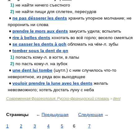
1)
не найти ничего съестного
2)
не найти пищи для сплетен, пересудов
♦
ne pas désserer les dents
хранить упорное молчание; не
проронить ни слова
♦
prendre le mors aux dents
закусить удила; вспылить
♦
rire à belles dents
хохотать во всё горло; весело смеяться
♦
se casser les dents à qch
обломать на чём-л. зубы
♦
tomber sous la dent de qn
1)
попасть кому-л. в когти, в лапы
2)
по пасть кому-л. на зубок
♦
une dent lui tombe
(шутл.) с ним случилось что-то
невероятное, из ряда вон выходящее
♦
vouloir prendre la lune avec les dents
желать
невозможного; хотеть достать луну с неба
Современная Фразеология. Русско-французский словарь
dent
>
Страницы
←
Предыдущая
Следующая
→
1
2
3
4
5
6
7