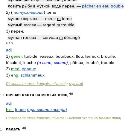
лови́ть ры́бу в му́тной воде́
перен.
—
pêcher en eau trouble
2)
(
потускневший
)
terne
му́тное зе́ркало — miroir
m
terne
му́тный взгляд — regard
m
trouble
3)
перен.
му́тная голова́ — cerveau
m
dérangé
* * *
adj
1)
gener.
turbide, vaseux, bourbeux, flou, terreux, brouillé,
féculent, louche
(о вине, свете)
, pâteux, troublé, trouble
2)
med.
opaque
3)
eng.
schlammeux
Dictionnaire russe-français universel
мутный
>
ночная охота на мелких птиц
113
adj
hist.
fouée
(при свете костра)
Dictionnaire russe-français universel
ночная охота на мелких птиц
>
падать
114