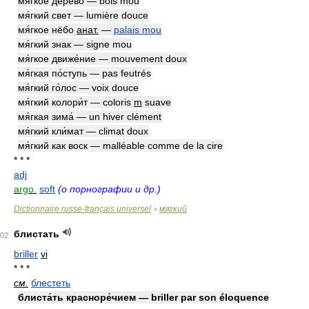
мя́гкое де́рево — bois mou
мя́гкий свет — lumière douce
мя́гкое нёбо
анат.
—
palais mou
мя́гкий знак — signe mou
мя́гкое движе́ние — mouvement doux
мя́гкая по́ступь — pas feutrés
мя́гкий го́лос — voix douce
мя́гкий колори́т — coloris
m
suave
мя́гкая зима́ — un hiver clément
мя́гкий кли́мат — climat doux
мя́гкий как воск — malléable comme de la cire
* * *
adj
argo.
soft
(о порнографии и др.)
Dictionnaire russe-français universel
мягкий
>
блистать
02
briller
vi
* * *
см.
блестеть
блиста́ть красноре́чием — briller par son éloquence