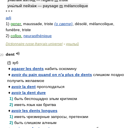
уны́лый пейза́ж — paysage
m
mélancolique
* * *
adj
1)
gener.
maussade, triste
(о свете)
, désolé, mélancolique,
funèbre, triste
2)
colloq.
neurasthénique
Dictionnaire russe-français universel
унылый
>
dent
20
(
f
) зуб
♦
agacer les dents
набить оскомину
♦
avoir du pain quand on n'a plus de dents
слишком поздно
получить желаемое
♦
avoir la dent
проголодаться
♦
avoir la dent dure
1)
быть беспощадно злым критиком
2)
иметь язык как бритва
♦
avoir les dents longues
1)
иметь чрезмерные запросы, претензии
2)
быть слишком алчным