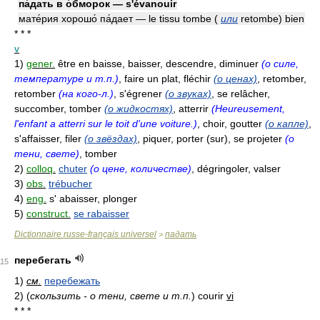
па́дать в о́бморок — s'évanouir
мате́рия хорошо́ па́дает — le tissu tombe
(
или
retombe) bien
* * *
v
1)
gener.
être en baisse, baisser, descendre, diminuer
(о силе,
температуре и т.п.)
, faire un plat, fléchir
(о ценах)
, retomber,
retomber
(на кого-л.)
, s'égrener
(о звуках)
, se relâcher,
succomber, tomber
(о жидкостях)
, atterrir
(Heureusement,
l'enfant a atterri sur le toit d'une voiture.)
, choir, goutter
(о капле)
,
s'affaisser, filer
(о звёздах)
, piquer, porter (sur), se projeter
(о
тени, свете)
, tomber
2)
colloq.
chuter
(о цене, количестве)
, dégringoler, valser
3)
obs.
trébucher
4)
eng.
s' abaisser, plonger
5)
construct.
se rabaisser
Dictionnaire russe-français universel
падать
>
перебегать
115
1)
см.
перебежать
2)
(
скользить - о тени, свете и т.п.
)
courir
vi
* * *