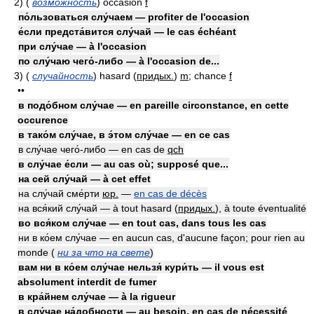
2)
(
возможность
)
occasion
f
по́льзоваться слу́чаем — profiter de l'occasion
е́сли предста́вится слу́чай — le cas échéant
при слу́чае — à l'occasion
по слу́чаю чего́-либо — à l'occasion de...
3)
(
случайность
)
hasard
(
придых.
)
m
; chance
f
••
в подо́бном слу́чае — en pareille circonstance, en cette
occurence
в тако́м слу́чае, в э́том слу́чае — en ce cas
в слу́чае чего́-либо — en cas de
qch
в слу́чае е́сли — au cas où; supposé que...
на сей слу́чай — à cet effet
на слу́чай сме́рти
юр.
—
en cas de décès
на вся́кий слу́чай — à tout hasard
(
придых.
)
, à toute éventualité
во вся́ком слу́чае — en tout cas, dans tous les cas
ни в ко́ем слу́чае — en aucun cas, d'aucune façon; pour rien au
monde
(
ни за что на свете
)
вам ни в ко́ем слу́чае нельзя́ кури́ть — il vous est
absolument interdit de fumer
в кра́йнем слу́чае — à la rigueur
в слу́чае на́добности — au besoin, en cas de nécessité