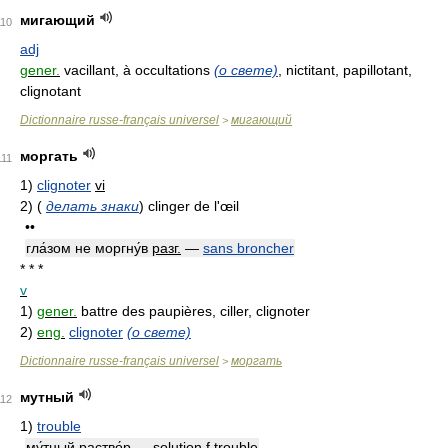
мигающий
110
adj
gener.
vacillant, à occultations
(о свете)
, nictitant, papillotant,
clignotant
Dictionnaire russe-français universel
мигающий
>
моргать
111
1)
clignoter
vi
2)
(
делать знаки
)
clinger de l'œil
••
гла́зом не моргну́в
разг.
—
sans broncher
* * *
v
1)
gener.
battre des paupières, ciller, clignoter
2)
eng.
clignoter
(о свете)
Dictionnaire russe-français universel
моргать
>
мутный
112
1)
trouble
му́тный раство́р — solution
f
trouble