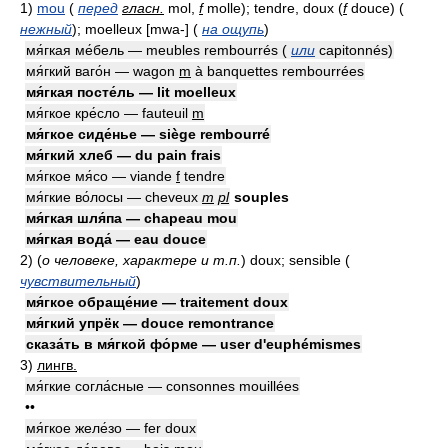
1)
mou
(
перед
гласн.
mol,
f
molle
)
; tendre, doux
(
f
douce
)
(
нежный
)
; moelleux [mwa-]
(
на ощупь
)
мя́гкая ме́бель — meubles rembourrés
(
или
capitonnés)
мя́гкий ваго́н — wagon
m
à banquettes rembourrées
мя́гкая посте́ль — lit moelleux
мя́гкое кре́сло — fauteuil
m
мя́гкое сиде́нье — siège rembourré
мя́гкий хлеб — du pain frais
мя́гкое мя́со — viande
f
tendre
мя́гкие во́лосы — cheveux
m
pl
souples
мя́гкая шля́па — chapeau mou
мя́гкая вода́ — eau douce
2)
(
о человеке, характере и т.п.
)
doux; sensible
(
чувствительный
)
мя́гкое обраще́ние — traitement doux
мя́гкий упрёк — douce remontrance
сказа́ть в мя́гкой фо́рме — user d'euphémismes
3)
лингв.
мя́гкие согла́сные — consonnes mouillées
••
мя́гкое желе́зо — fer doux