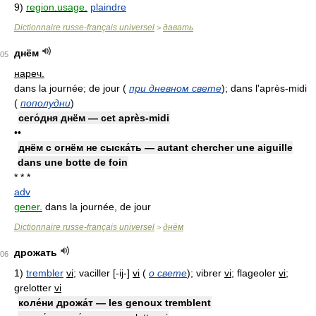
9)
region.usage.
plaindre
Dictionnaire russe-français universel
давать
>
днём
05
нареч.
dans la journée; de jour
(
при дневном свете
)
; dans l'après-midi
(
пополудни
)
сего́дня днём — cet après-midi
••
днём с огнём не сыска́ть — autant chercher une aiguille
dans une botte de foin
* * *
adv
gener.
dans la journée, de jour
Dictionnaire russe-français universel
днём
>
дрожать
06
1)
trembler
vi
; vaciller [-ij-]
vi
(
о свете
)
; vibrer
vi
; flageoler
vi
;
grelotter
vi
коле́ни дрожа́т — les genoux tremblent