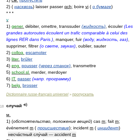
1)
см.
пропустить
2)
(
насквозь
)
laisser passer
qch
; boire
vi
(
о бумаге
)
* * *
v
1)
gener.
débiter, omettre, transsuder
(жидкость)
, écouler
(Les
grandes autoroutes écoulent un trafic comparable à celui des
lignes RER dans Paris.)
, manquer, fuir
(воду, жидкость, газ)
,
supprimer, filtrer
(о свете, звуках)
, oublier, sauter
2)
colloq.
escamoter
3)
liter.
brûler
4)
eng.
pousser
(через станок)
, transmettre
5)
school.sl.
merder, merdoyer
6)
IT.
passer
(напр. программу)
7)
belg.
brosser
Dictionnaire russe-français universel
пропускать
>
случай
118
м.
1)
(
обстоятельство, положение вещей
)
cas
m
; fait
m
;
événement
m
(
происшествие
)
; incident
m
(
инцидент
)
несча́стный слу́чай — accident
m