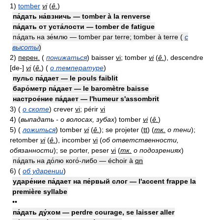
1)
tomber
vi
(
ê.
)
па́дать на́взничь — tomber à la renverse
па́дать от уста́лости — tomber de fatigue
па́дать на зе́млю — tomber par terre; tomber à terre
(
с
высоты
)
2)
перен.
(
понижаться
)
baisser
vi
; tomber
vi
(
ê.
), descendre
[de-]
vi
(
ê.
)
(
о температуре
)
пульс па́дает — le pouls faiblit
баро́метр па́дает — le baromètre baisse
настрое́ние па́дает — l'humeur s'assombrit
3)
(
о скоте
)
crever
vi
; périr
vi
4)
(
выпадать - о волосах, зубах
)
tomber
vi
(
ê.
)
5)
(
ложиться
)
tomber
vi
(
ê.
)
; se projeter
(
tt
)
(
тк.
о тени
)
;
retomber
vi
(
ê.
), incomber
vi
(
об ответственности,
обязанности
)
; se porter, peser
vi
(
тк.
о подозрениях
)
па́дать на до́лю кого́-либо — échoir à
qn
6)
(
об ударении
)
ударе́ние па́дает на пе́рвый слог — l'accent frappe la
première syllabe
••
па́дать ду́хом — perdre courage, se laisser aller