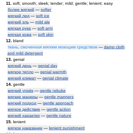
11.
soft; smooth; sleek; tender; mild; gentle; lenient; easy
более мягкий
—
softer
мягкий лед
—
soft ice
мягкий эль
—
mild ale
мягкая рука
—
soft arm
мягкая кожа
—
soft skin
12.
bland
ткань, смоченная мягким моющим средством
—
damp cloth
and mild detergent
13.
genial
мягкий день
—
genial day
мягкое тепло
—
genial warmth
мягкий климат
—
genial climate
14.
gentle
мягкий упрёк
—
gentle rebuke
мягкие манеры
—
gentle manners
мягкий подход
—
gentle approach
мягкое действие
—
gentle action
мягкий характер
—
gentle nature
15.
lenient
мягкое наказание
—
lenient punishment