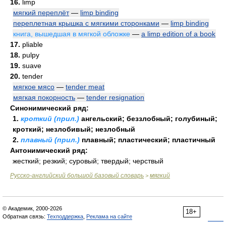
16.
limp
мягкий переплёт
—
limp binding
переплетная крышка с мягкими сторонками
—
limp binding
книга, вышедшая в мягкой обложке
—
a limp edition of a book
17.
pliable
18.
pulpy
19.
suave
20.
tender
мягкое мясо
—
tender meat
мягкая покорность
—
tender resignation
Синонимический ряд:
1.
кроткий (прил.)
ангельский; беззлобный; голубиный;
кроткий; незлобивый; незлобный
2.
плавный (прил.)
плавный; пластический; пластичный
Антонимический ряд:
жесткий; резкий; суровый; твердый; черствый
Русско-английский большой базовый словарь
мягкий
>
© Академик, 2000-2026
18+
Обратная связь:
Техподдержка
,
Реклама на сайте