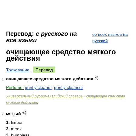
Перевод:
с русского на
со всех языков на
все языки
русский
очищающее средство мягкого
действия
Толкование
Перевод
очищающее средство мягкого действия
1
Perfume:
gently cleaner
,
gently cleanser
Универсальный русско-английский словарь
очищающее средство
>
мягкого действия
мягкий
2
1.
limber
2.
meek
3.
bumpless