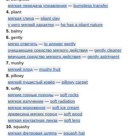
мягкая передача управления
—
bumpless transfer
4.
pliant
мягкая глина
—
pliant clay
у него мягкий характер
—
he has a pliant nature
5.
balmy
6.
gently
мягко ответить
—
to answer gently
очищающее средство мягкого действия
—
gently cleaner
вяжущее средство мягкого действия
—
gently astringent
7.
mushy
мягкий плод
—
mushy fruit
8.
pillowy
мягкий пушистый ковёр
—
pillowy carpet
9.
softly
мягкие горные породы
—
soft rocks
мягкое излучение
—
soft radiation
мягкое мороженое
—
soft ice cream
древесина мягких пород
—
soft wood
мягкая контактная линза
—
soft lens
10.
squashy
мягкая фетровая шляпа
—
squash hat