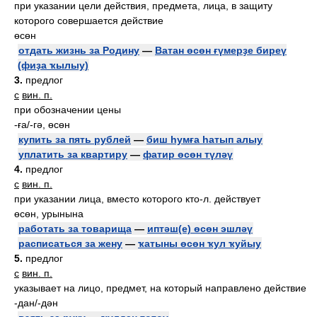
при указании цели действия, предмета, лица, в защиту
которого совершается действие
өсөн
отдать жизнь за Родину
—
Ватан өсөн ғүмерҙе биреү
(фиҙа ҡылыу)
3.
предлог
с
вин. п.
при обозначении цены
-ға/-гә, өсөн
купить за пять рублей
—
биш һумға һатып алыу
уплатить за квартиру
—
фатир өсөн түләү
4.
предлог
с
вин. п.
при указании лица, вместо которого кто-л. действует
өсөн, урынына
работать за товарища
—
иптәш(е) өсөн эшләү
расписаться за жену
—
ҡатыны өсөн ҡул ҡуйыу
5.
предлог
с
вин. п.
указывает на лицо, предмет, на который направлено действие
-дан/-дән