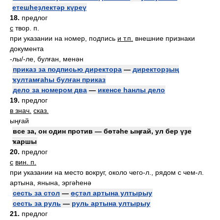
етешһеҙлектәр күреү
18.
предлог
с
твор. п.
при указании на номер, подпись
и т.п.
внешние признаки
документа
-лы/-ле, булған, менән
приказ за подписью директора
—
директорҙың
ҡултамғаһы булған приказ
дело за номером два
—
икенсе һанлы дело
19.
предлог
в знач.
сказ.
ыңғай
все за, он один против — бөтәһе ыңғай, ул бер үҙе
ҡаршы
20.
предлог
с
вин. п.
при указании на место вокруг, около чего-л., рядом с чем-л.
артына, янына, эргәһенә
сесть за стол
—
өҫтәл артына ултырыу
сесть за руль
—
руль артына ултырыу
21.
предлог