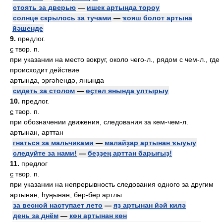
стоять за дверью
—
ишек артында тороу
солнце скрылось за тучами
—
ҡояш болот артына
йәшенде
9.
предлог.
с
твор. п.
при указании на место вокруг, около чего-л., рядом с чем-л., где
происходит действие
артында, эргәһендә, янында
сидеть за столом
—
өҫтәл янында ултырыу
10.
предлог.
с
твор. п.
при обозначении движения, следования за кем-чем-л.
артынан, арттан
гнаться за мальчиками
—
малайҙар артынан ҡыуыу
следуйте за нами!
—
беҙҙең арттан барығыҙ!
11.
предлог
с
твор. п.
при указании на непрерывность следования одного за другим
артынан, һуңынан, бер-бер артлы
за весной наступает лето
—
яҙ артынан йәй килә
день за днём
—
көн артынан көн