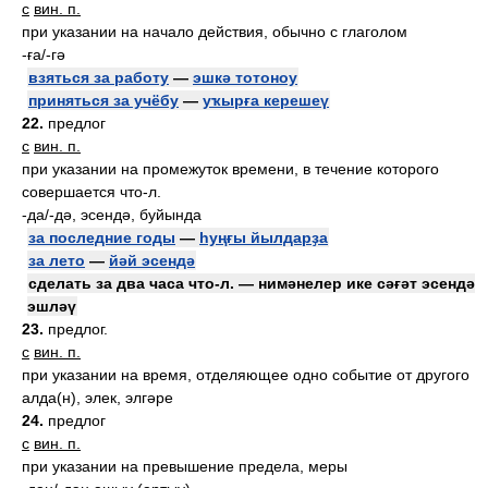
с
вин. п.
при указании на начало действия, обычно с глаголом
-ға/-гә
взяться за работу
—
эшкә тотоноу
приняться за учёбу
—
уҡырға керешеү
22.
предлог
с
вин. п.
при указании на промежуток времени, в течение которого
совершается что-л.
-да/-дә, эсендә, буйында
за последние годы
—
һуңғы йылдарҙа
за лето
—
йәй эсендә
сделать за два часа что-л. — нимәнелер ике сәғәт эсендә
эшләү
23.
предлог.
с
вин. п.
при указании на время, отделяющее одно событие от другого
алда(н), элек, элгәре
24.
предлог
с
вин. п.
при указании на превышение предела, меры