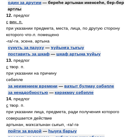
один за другим
— береһе артынан икенсеһе, бер-бер
артлы
12.
предлог
с
вин. п.
при указании предмета, места, лица, по другую сторону
которого что-л. помещено
-ға/-гә, эсенә, артына
сунуть за пазуху
—
ҡуйынға тығыу
поставить за шкаф
—
шкаф артына ҡуйыу
13.
предлог
с
твор. п.
при указании на причину
сәбәпле
за неимением времени
—
ваҡыт булмау сәбәпле
за ненадобностью
—
кәрәкмәү сәбәпле
14.
предлог
с
твор. п.
при указании лица, предмета, ради получения которого
совершается действие
артынан, маҡсатынан сығып, -ға/-гә
пойти за водой
—
һыуға барыу