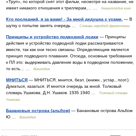
«Труп», по которой снят этот фильм, несмотря на название, не
имеет никакого отношения к триллерам,… …
Энциклопедия кино
Кто последний, я за вами! - За мной дедушка с усами.
— В
шутку о попытке занять очередь …
Словарь народной фразеологии
Принципы и устройство подводной лодки
— Принципы
действия и устройство подводной лодки рассматриваются
вместе, так как они тесно связаны. Определяющим является
принцип подводного плавания. Отсюда, основные требования
к ПЛ это: выдерживать давление воды в подводном положении,
то есть… …
Википедия
МНИТЬСЯ
— МНИТЬСЯ, мнится, безл. (книжн., устар., поэт.).
Думаться, казаться. И мнится очередь за мной. Толковый
словарь Ушакова. Д.Н. Ушаков. 1935 1940 …
Толковый словарь
Ушакова
Банановые острова (альбом)
— Банановые острова Альбом
Ю …
Википедия