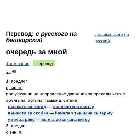
Перевод:
с русского на
с башкирского на
башкирский
русский
очередь за мной
Толкование
Перевод
за
1
1.
предлог
с
вин. п.
при указании на направление движения за пределы чего-л.
аръяғына, артына, тышына, ситенә
выехать за город
—
ҡала ситенә сығыу
вынести за скобки
—
йәйәләр тышына сығарыу
уйти за реку
—
йылға аръяғына китеү
2.
предлог
с
вин. п.