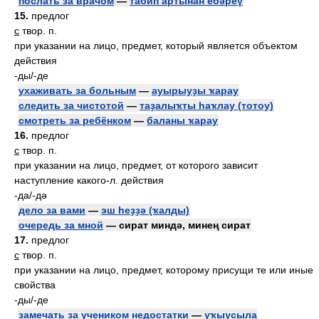
послать за врачом
—
табип артынан ебәреү
15.
предлог
с
твор. п.
при указании на лицо, предмет, который является объектом
действия
-ды/-де
ухаживать за больным
—
ауырыуҙы ҡарау
следить за чистотой
—
таҙалыҡты һаҡлау (тотоу)
смотреть за ребёнком
—
баланы ҡарау
16.
предлог
с
твор. п.
при указании на лицо, предмет, от которого зависит
наступление какого-л. действия
-да/-дә
дело за вами
—
эш һеҙҙә (ҡалды)
очередь за мной
— сират миндә, минең сират
17.
предлог
с
твор. п.
при указании на лицо, предмет, которому присущи те или иные
свойства
-ды/-де
замечать за учеником недостатки
—
уҡыусыла