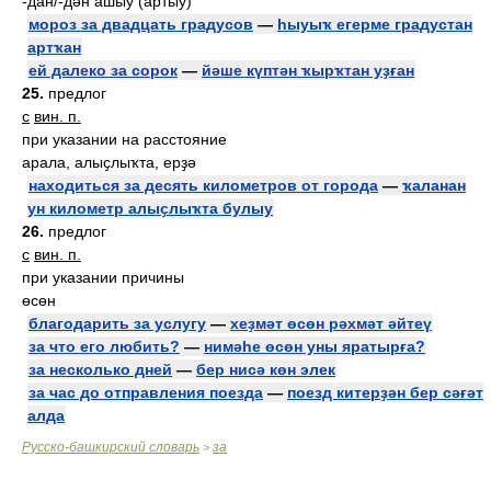
-дан/-дән ашыу (артыу)
мороз за двадцать градусов
—
һыуыҡ егерме градустан
артҡан
ей далеко за сорок
—
йәше күптән ҡырҡтан уҙған
25.
предлог
с
вин. п.
при указании на расстояние
арала, алыҫлыҡта, ерҙә
находиться за десять километров от города
—
ҡаланан
ун километр алыҫлыҡта булыу
26.
предлог
с
вин. п.
при указании причины
өсөн
благодарить за услугу
—
хеҙмәт өсөн рәхмәт әйтеү
за что его любить?
—
нимәһе өсөн уны яратырға?
за несколько дней
—
бер нисә көн элек
за час до отправления поезда
—
поезд китерҙән бер сәғәт
алда
Русско-башкирский словарь
за
>