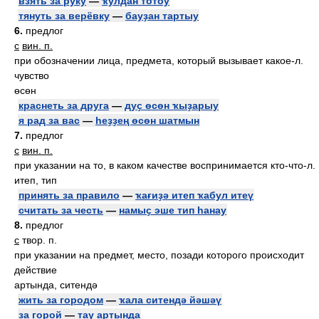
взять за руку
—
ҡулдан тотоу
тянуть за верёвку
—
бауҙан тартыу
6.
предлог
с
вин. п.
при обозначении лица, предмета, который вызывает какое-л.
чувство
өсөн
краснеть за друга
—
дуҫ өсөн ҡыҙарыу
я рад за вас
—
һеҙҙең өсөн шатмын
7.
предлог
с
вин. п.
при указании на то, в каком качестве воспринимается кто-что-л.
итеп, тип
принять за правило
—
ҡағиҙә итеп ҡабул итеү
считать за честь
—
намыҫ эше тип һанау
8.
предлог
с
твор. п.
при указании на предмет, место, позади которого происходит
действие
артында, ситендә
жить за городом
—
ҡала ситендә йәшәү
за горой
—
тау артында