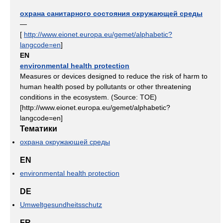
охрана санитарного состояния окружающей среды
—
[
http://www.eionet.europa.eu/gemet/alphabetic?
langcode=en
]
EN
environmental health protection
Measures or devices designed to reduce the risk of harm to
human health posed by pollutants or other threatening
conditions in the ecosystem. (Source: TOE)
[http://www.eionet.europa.eu/gemet/alphabetic?
langcode=en]
Тематики
охрана окружающей среды
EN
environmental health protection
DE
Umweltgesundheitsschutz
FR