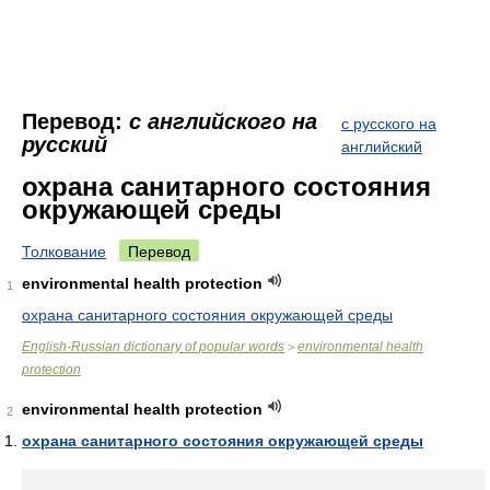
Перевод:
с английского на
с русского на
русский
английский
охрана санитарного состояния
окружающей среды
Толкование
Перевод
environmental health protection
1
охрана санитарного состояния окружающей среды
English-Russian dictionary of popular words
environmental health
>
protection
environmental health protection
2
охрана санитарного состояния окружающей среды