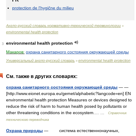
protection de l'hygične du milieu
Англо-русский словарь нормативно-технической терминологии
>
environmental health protection
environmental health protection
3
Макаров:
охрана санитарного состояния окружающей среды
Универсальный англо-русский словарь
environmental health protection
>
См. также в других словарях:
охрана санитарного состояния окружающей среды
— —
[http://www.eionet.europa.eu/gemet/alphabetic?langcode=en] EN
environmental health protection Measures or devices designed to
reduce the risk of harm to human health posed by pollutants or
other threatening conditions in the ecosystem.… …
Справочник
технического переводчика
Охрана природы
— система естественнонаучных,