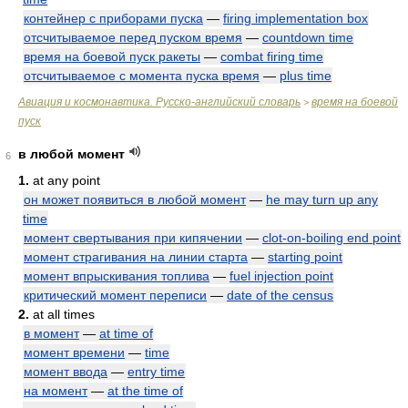
контейнер с приборами пуска
—
firing implementation box
отсчитываемое перед пуском время
—
countdown time
время на боевой пуск ракеты
—
combat firing time
отсчитываемое с момента пуска время
—
plus time
Авиация и космонавтика. Русско-английский словарь
время на боевой
>
пуск
в любой момент
6
1.
at any point
он может появиться в любой момент
—
he may turn up any
time
момент свертывания при кипячении
—
clot-on-boiling end point
момент страгивания на линии старта
—
starting point
момент впрыскивания топлива
—
fuel injection point
критический момент переписи
—
date of the census
2.
at all times
в момент
—
at time of
момент времени
—
time
момент ввода
—
entry time
на момент
—
at the time of