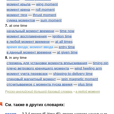
момент крыла
—
wing moment
момент крена
—
roll moment
момент тяги
—
thrust moment
сумма моментов
—
sum moment
7.
at one time
начальный момент времени
—
time now
момент воспламенения
—
ignition time
в любой момент времени
—
at all times
время входа; момент ввода
—
entry time
в данный момент времени
—
at given time
8.
in any time
стержень для установки момента впрыскивания
—
timing pin
плечо ветрового кренящего момента
—
wind heeling arm
момент учета перевозок
—
shipping-to-delivery time
спиновый магнитный момент
—
spin magnetic moment
отсчитываемое с момента пуска время
—
plus time
Русско-английский большой базовый словарь
в любой момент
>
См. также в других словарях:
время
— 3.3.4 время tE (time tE): время нагрева начальным