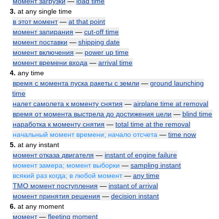
момент загрузки
—
load time
3.
at any single time
в этот момент
—
at that point
момент запирания
—
cut-off time
момент поставки
—
shipping date
момент включения
—
power up time
момент времени входа
—
arrival time
4.
any time
время с момента пуска ракеты с земли
—
ground launching
time
налет самолета к моменту снятия
—
airplane time at removal
время от момента выстрела до достижения цели
—
blind time
наработка к моменту снятия
—
total time at the removal
начальный момент времени; начало отсчета
—
time now
5.
at any instant
момент отказа двигателя
—
instant of engine failure
момент замера; момент выборки
—
sampling instant
всякий раз когда; в любой момент
—
any time
ТМО момент поступления
—
instant of arrival
момент принятия решения
—
decision instant
6.
at any moment
момент
—
fleeting moment