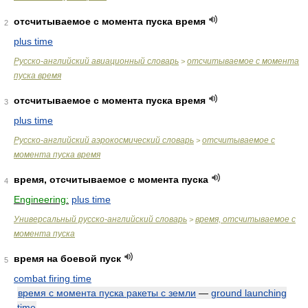
отсчитываемое с момента пуска время
2
plus time
Русско-английский авиационный словарь
отсчитываемое с момента
>
пуска время
отсчитываемое с момента пуска время
3
plus time
Русско-английский аэрокосмический словарь
отсчитываемое с
>
момента пуска время
время, отсчитываемое с момента пуска
4
Engineering:
plus time
Универсальный русско-английский словарь
время, отсчитываемое с
>
момента пуска
время на боевой пуск
5
combat firing time
время с момента пуска ракеты с земли
—
ground launching
time