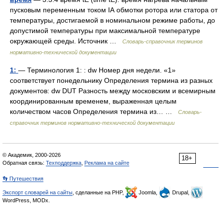
пусковым переменным током IА обмотки ротора или статора от
температуры, достигаемой в номинальном режиме работы, до
допустимой температуры при максимальной температуре
окружающей среды. Источник …
Словарь-справочник терминов
нормативно-технической документации
1:
— Терминология 1: : dw Номер дня недели. «1»
соответствует понедельнику Определения термина из разных
документов: dw DUT Разность между московским и всемирным
координированным временем, выраженная целым
количеством часов Определения термина из… …
Словарь-
справочник терминов нормативно-технической документации
© Академик, 2000-2026
18+
Обратная связь:
Техподдержка
,
Реклама на сайте
👣 Путешествия
Экспорт словарей на сайты
, сделанные на PHP,
Joomla,
Drupal,
WordPress, MODx.