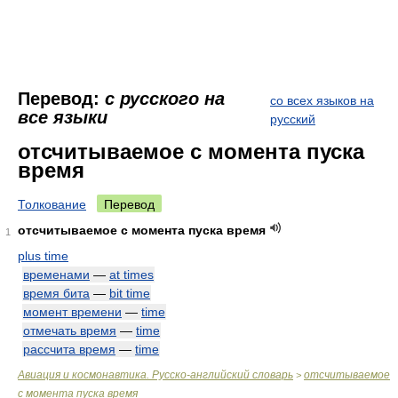
Перевод:
с русского на
со всех языков на
все языки
русский
отсчитываемое с момента пуска
время
Толкование
Перевод
отсчитываемое с момента пуска время
1
plus time
временами
—
at times
время бита
—
bit time
момент времени
—
time
отмечать время
—
time
рассчита время
—
time
Авиация и космонавтика. Русско-английский словарь
отсчитываемое
>
с момента пуска время