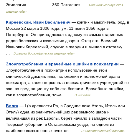
Этиология......................360 Патогенез …
Большая медицинская
энциклопедия
Киреевский, Иван Васильевич
— критик и мыслитель, род. в
Москве 22 марта 1806 года, ум. 11 июня 1856 года в
Петербурге. Он принадлежал к одному из самых старинных
родов белевских и козельских дворян. Отец его, Василий
Иванович Киреевский, служил в гвардии и вышел в отставку…
…
Большая биографическая энциклопедия
Злоупотребления и врачебные ошибки в психиатрии
—
Злоупотребления в психиатрии использование этой
клинической дисциплины, положения и полномочий врача
психиатра, а также персонала психиатрических учреждений во
зло, во вред пациенту либо его близким. Врачебные ошибки,
как и злоупотребления, тоже… …
Википедия
Волга
— I (в древности Ра, в Средние века Атель, Итель или
Этель) одна из значительнейших рек земного шара и
величайшая из рек Европы, берет начало в западной части
Тверской губернии, в Осташковском уезде, на одном из
наиболее возвышенных пунктов… …
Энциклопедический словарь