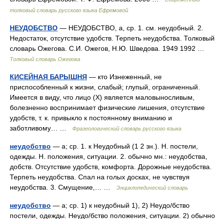
толковый словарь русского языка Ефремовой
НЕУДОБСТВО
— НЕУДОБСТВО, а, ср. 1. см. неудобный. 2.
Недостаток, отсутствие удобств. Терпеть неудобства. Толковый
словарь Ожегова. С.И. Ожегов, Н.Ю. Шведова. 1949 1992 …
Толковый словарь Ожегова
КИСЕЙНАЯ БАРЫШНЯ
— кто Изнеженный, не
приспособленный к жизни, слабый; глупый, ограниченный.
Имеется в виду, что лицо (Х) является маловыносливым,
болезненно воспринимает физические лишения, отсутствие
удобств, т. к. привыкло к постоянному вниманию и
заботливому… …
Фразеологический словарь русского языка
неудобство
— а; ср. 1. к Неудобный (1 2 зн.). Н. постели,
одежды. Н. положения, ситуации. 2. обычно мн.: неудобства,
добств. Отсутствие удобств, комфорта. Дорожные неудобства.
Терпеть неудобства. Спал на голых досках, не чувствуя
неудобства. 3. Смущение,… …
Энциклопедический словарь
неудобство
— а; ср. 1) к неудобный 1), 2) Неудо/бство
постели, одежды. Неудо/бство положения, ситуации. 2) обычно