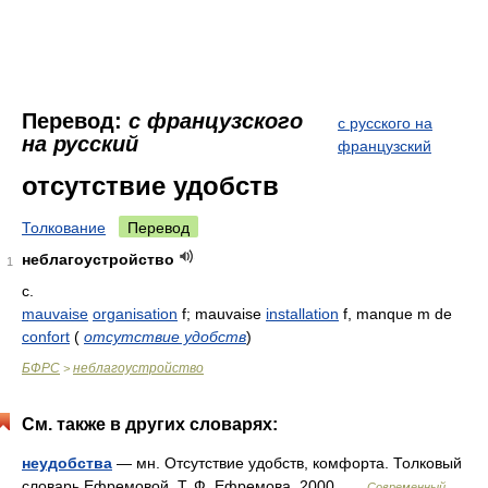
Перевод:
с французского
с русского на
на русский
французский
отсутствие удобств
Толкование
Перевод
неблагоустройство
1
с.
mauvaise
organisation
f; mauvaise
installation
f, manque m de
confort
(
отсутствие удобств
)
БФРС
неблагоустройство
>
См. также в других словарях:
неудобства
— мн. Отсутствие удобств, комфорта. Толковый
словарь Ефремовой. Т. Ф. Ефремова. 2000 …
Современный