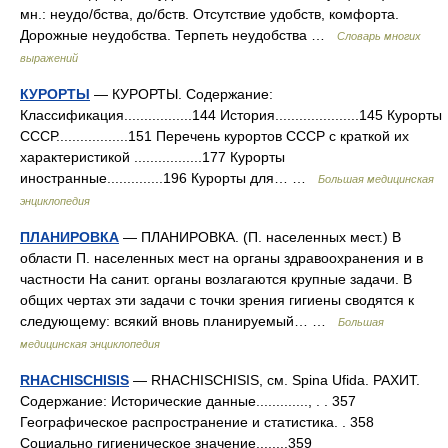
мн.: неудо/бства, до/бств. Отсутствие удобств, комфорта.
Дорожные неудобства. Терпеть неудобства …
Словарь многих
выражений
КУРОРТЫ
— КУРОРТЫ. Содержание:
Классификация.................144 История.....................145 Курорты
СССР..................151 Перечень курортов СССР с краткой их
характеристикой .................177 Курорты
иностранные..............196 Курорты для… …
Большая медицинская
энциклопедия
ПЛАНИРОВКА
— ПЛАНИРОВКА. (П. населенных мест.) В
области П. населенных мест на органы здравоохранения и в
частности На санит. органы возлагаются крупные задачи. В
общих чертах эти задачи с точки зрения гигиены сводятся к
следующему: всякий вновь планируемый… …
Большая
медицинская энциклопедия
RHACHISCHISIS
— RHACHISCHISIS, см. Spina Ufida. РАХИТ.
Содержание: Исторические данные............., . . 357
Географическое распространение и статистика. . 358
Социально гигиеническое значение........359