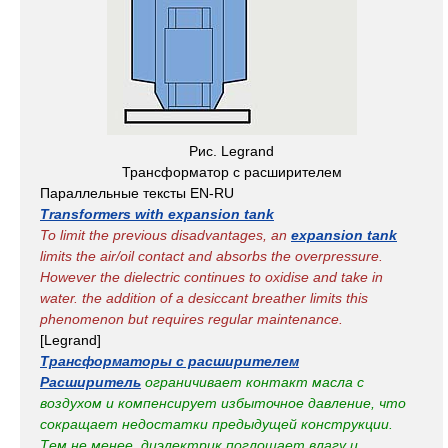
Рис. Legrand
Трансформатор с расширителем
Параллельные тексты EN-RU
Transformers with expansion tank
To limit the previous disadvantages, an
expansion tank
limits the air/oil contact and absorbs the overpressure.
However the dielectric continues to oxidise and take in
water. the addition of a desiccant breather limits this
phenomenon but requires regular maintenance.
[Legrand]
Трансформаторы с расширителем
Расширитель
ограничивает контакт масла с
воздухом и компенсирует избыточное давление, что
сокращает недостатки предыдущей конструкции.
Тем не менее, диэлектрик поглощает влагу и