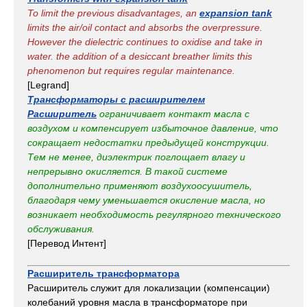
To limit the previous disadvantages, an
expansion tank
limits the air/oil contact and absorbs the overpressure.
However the dielectric continues to oxidise and take in
water. the addition of a desiccant breather limits this
phenomenon but requires regular maintenance.
[Legrand]
Трансформаторы с расширителем
Расширитель
ограничивает контакт масла с
воздухом и компенсирует избыточное давление, что
сокращает недостатки предыдущей конструкции.
Тем не менее, диэлектрик поглощает влагу и
непрерывно окисляется. В такой системе
дополнительно применяют воздухоосушитель,
благодаря чему уменьшается окисление масла, но
возникает необходимость регулярного технического
обслуживания.
[Перевод Интент]
Расширитель трансформатора
Расширитель служит для локализации (компенсации)
колебаний уровня масла в трансформаторе при