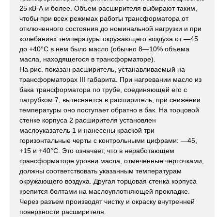
25 кВ-А и более. Объем расширителя выбирают таким,
чтобы при всех режимах работы трансформатора от
отключенного состояния до номинальной нагрузки и при
колебаниях температуры окружающего воздуха от —45
до +40°С в нем было масло (обычно 8—10% объема
масла, находящегося в трансформаторе).
На рис. показан расширитель, устанавливаемый на
трансформаторах III габарита. При нагревании масло из
бака трансформатора по трубе, соединяющей его с
патрубком 7, вытесняется в расширитель; при снижении
температуры оно поступает обратно в бак. На торцовой
стенке корпуса 2 расширителя установлен
маслоуказатель 1 и нанесены краской три
горизонтальные черты с контрольными цифрами: —45,
+15 и +40°С. Это означает, что в неработающем
трансформаторе уровни масла, отмеченные черточками,
должны соответствовать указанным температурам
окружающего воздуха. Другая торцовая стенка корпуса
крепится болтами на маслоуплотняющей прокладке.
Через разъем производят чистку и окраску внутренней
поверхности расширителя.