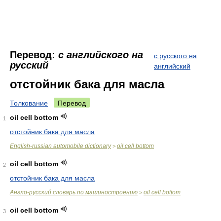
Перевод:
с английского на
с русского на
русский
английский
отстойник бака для масла
Толкование
Перевод
oil cell bottom
1
отстойник бака для масла
English-russian automobile dictionary
oil cell bottom
>
oil cell bottom
2
отстойник бака для масла
Англо-русский словарь по машиностроению
oil cell bottom
>
oil cell bottom
3