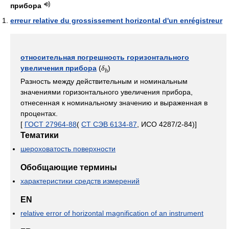
прибора
erreur relative du grossissement horizontal d'un enrégistreur
относительная погрешность горизонтального
увеличения прибора
(
)
δ
h
Разность между действительным и номинальным
значениями горизонтального увеличения прибора,
отнесенная к номинальному значению и выраженная в
процентах.
[
ГОСТ 27964-88
(
СТ СЭВ 6134-87
, ИСО 4287/2-84)]
Тематики
шероховатость поверхности
Обобщающие термины
характеристики средств измерений
EN
relative error of horizontal magnification of an instrument