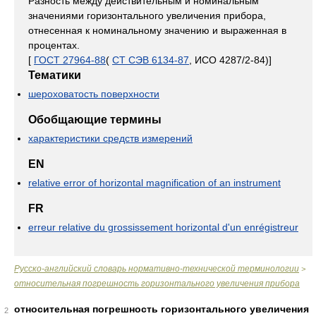
Разность между действительным и номинальным
значениями горизонтального увеличения прибора,
отнесенная к номинальному значению и выраженная в
процентах.
[
ГОСТ 27964-88
(
СТ СЭВ 6134-87
, ИСО 4287/2-84)]
Тематики
шероховатость поверхности
Обобщающие термины
характеристики средств измерений
EN
relative error of horizontal magnification of an instrument
FR
erreur relative du grossissement horizontal d'un enrégistreur
Русско-английский словарь нормативно-технической терминологии
>
относительная погрешность горизонтального увеличения прибора
относительная погрешность горизонтального увеличения
2