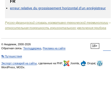
FR
erreur relative du grossissement horizontal d'un enrégistreur
Русско-французский словарь нормативно-технической терминологии
>
относительная погрешность горизонтального увеличения прибора
© Академик, 2000-2026
18+
Обратная связь:
Техподдержка
,
Реклама на сайте
👣 Путешествия
Экспорт словарей на сайты
, сделанные на PHP,
Joomla,
Drupal,
WordPress, MODx.