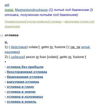
adj
metal.
Magnesiumdruckguss
(1) литьё под давлением 2)
отливка, полученная литьём под давлением)
Универсальный русско-немецкий словарь
магниевое литье под
>
давлением
отливка
19
ж.
1)
(
действие
)
colata
f
, getto
m
; fusione
f
(
см. тж
литьё
,
разливка
)
2)
(
изделие
)
pezzo
m
fuso [colato], getto
m
, fusione
f
•
-
отливка без прибыли
-
бесстержневая отливка
-
бракованная отливка
-
вакуумная отливка
-
отливка в глину
-
отливка в землю
-
отливка в изложницу
-
отливка в кокиль