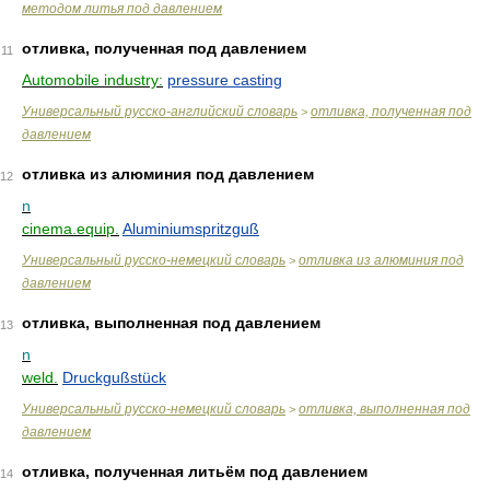
методом литья под давлением
отливка, полученная под давлением
11
Automobile industry:
pressure casting
Универсальный русско-английский словарь
отливка, полученная под
>
давлением
отливка из алюминия под давлением
12
n
cinema.equip.
Aluminiumspritzguß
Универсальный русско-немецкий словарь
отливка из алюминия под
>
давлением
отливка, выполненная под давлением
13
n
weld.
Druckgußstück
Универсальный русско-немецкий словарь
отливка, выполненная под
>
давлением
отливка, полученная литьём под давлением
14