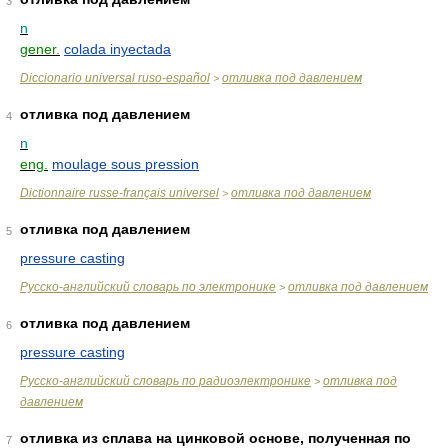
3
n
gener.
colada inyectada
Diccionario universal ruso-español
отливка под давлением
>
отливка под давлением
4
n
eng.
moulage sous pression
Dictionnaire russe-français universel
отливка под давлением
>
отливка под давлением
5
pressure casting
Русско-английский словарь по электронике
отливка под давлением
>
отливка под давлением
6
pressure casting
Русско-английский словарь по радиоэлектронике
отливка под
>
давлением
отливка из сплава на цинковой основе, полученная по
7