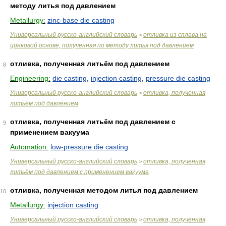
методу литья под давлением
Metallurgy:
zinc-base die casting
Универсальный русско-английский словарь
отливка из сплава на
>
цинковой основе, полученная по методу литья под давлением
отливка, полученная литьём под давлением
8
Engineering:
die casting
,
injection casting
,
pressure die casting
Универсальный русско-английский словарь
отливка, полученная
>
литьём под давлением
отливка, полученная литьём под давлением с
9
применением вакуума
Automation:
low-pressure die casting
Универсальный русско-английский словарь
отливка, полученная
>
литьём под давлением с применением вакуума
отливка, полученная методом литья под давлением
10
Metallurgy:
injection casting
Универсальный русско-английский словарь
отливка, полученная
>