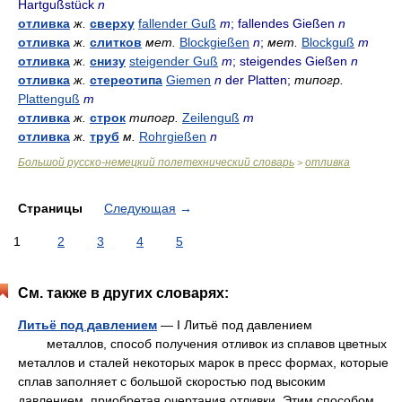
Hartgußstück
n
отливка
ж.
сверху
fallender Guß
m
; fallendes Gießen
n
отливка
ж.
слитков
мет.
Blockgießen
n
;
мет.
Blockguß
m
отливка
ж.
снизу
steigender Guß
m
; steigendes Gießen
n
отливка
ж.
стереотипа
Giemen
n
der Platten;
типогр.
Plattenguß
m
отливка
ж.
строк
типогр.
Zeilenguß
m
отливка
ж.
труб
м.
Rohrgießen
n
Большой русско-немецкий полетехнический словарь
отливка
>
Страницы
Следующая
→
1
2
3
4
5
См. также в других словарях:
Литьё под давлением
— I Литьё под давлением
металлов, способ получения отливок из сплавов цветных
металлов и сталей некоторых марок в пресс формах, которые
сплав заполняет с большой скоростью под высоким
давлением, приобретая очертания отливки. Этим способом…