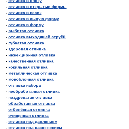
-
отливка в опоку
-
отливка в открытые формы
-
отливка в песок
-
отливка в сырую форму
-
отливка в форму
-
выбитая отливка
-
отливка выходящей струёй
-
губчатая отливка
-
здоровая отливка
-
инжекционная отливка
-
качественная отливка
-
кокильная отливка
-
металлическая отливка
-
моноблочная отливка
-
отливка набора
-
необработанная отливка
-
ноздреватая отливка
-
обработанная отливка
-
отбелённая отливка
-
очищенная отливка
-
отливка под давлением
-
отливка под разрежением