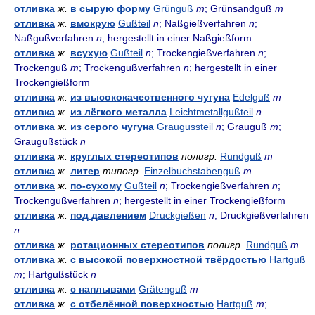
отливка
ж.
в сырую форму
Grünguß
m
; Grünsandguß
m
отливка
ж.
вмокрую
Gußteil
n
; Naßgießverfahren
n
;
Naßgußverfahren
n
; hergestellt in einer Naßgießform
отливка
ж.
всухую
Gußteil
n
; Trockengießverfahren
n
;
Trockenguß
m
; Trockengußverfahren
n
; hergestellt in einer
Trockengießform
отливка
ж.
из высококачественного чугуна
Edelguß
m
отливка
ж.
из лёгкого металла
Leichtmetallgußteil
n
отливка
ж.
из серого чугуна
Graugussteil
n
; Grauguß
m
;
Graugußstück
n
отливка
ж.
круглых стереотипов
полигр.
Rundguß
m
отливка
ж.
литер
типогр.
Einzelbuchstabenguß
m
отливка
ж.
по-сухому
Gußteil
n
; Trockengießverfahren
n
;
Trockengußverfahren
n
; hergestellt in einer Trockengießform
отливка
ж.
под давлением
Druckgießen
n
; Druckgießverfahren
n
отливка
ж.
ротационных стереотипов
полигр.
Rundguß
m
отливка
ж.
с высокой поверхностной твёрдостью
Hartguß
m
; Hartgußstück
n
отливка
ж.
с наплывами
Grätenguß
m
отливка
ж.
с отбелённой поверхностью
Hartguß
m
;