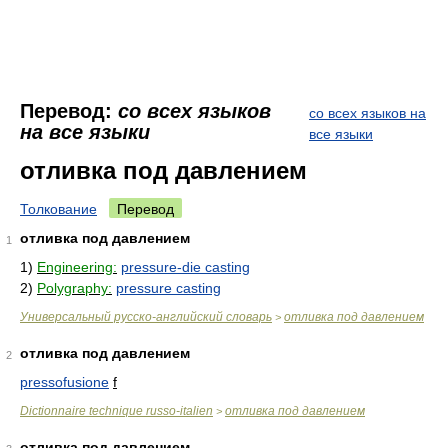
Перевод:
со всех языков
со всех языков на
на все языки
все языки
отливка под давлением
Толкование
Перевод
отливка под давлением
1
1)
Engineering:
pressure-die casting
2)
Polygraphy:
pressure casting
Универсальный русско-английский словарь
отливка под давлением
>
отливка под давлением
2
pressofusione
f
Dictionnaire technique russo-italien
отливка под давлением
>
отливка под давлением