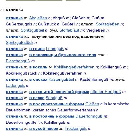
отливка
20
отливка
ж.
Abgießen
n
; Abguß
m
; Gießen
n
; Guß
m
;
Gußerzeugnis
n
; Gußstück
n
; Gußteil
n
;
пласт.
Spritzgießen
n
;
пласт.
Spritzgußteil
n
;
бум.
Stoffablauf
m
; Vergießen
n
отливка
ж.
, полученная литьём под давлением
Spritzgußstück
n
отливка
ж.
в глине
Lehmguß
m
отливка
ж.
в изложницы бутылочного типа
лит.
Flaschenguß
m
отливка
ж.
в кокиль
м.
Kokillengießverfahren
n
; Kokillenguß
m
;
Kokillengußstück
n
; Kokillengußverfahren
n
отливка
ж.
в опоках
Kastengußteil
n
; Kasteriformguß
m
;
мет.
Ladenguß
m
отливка
ж.
в открытой песочной форме
offener Herdguß
m
отливка
ж.
в песке
Sandguß
m
отливка
ж.
в полупостоянные формы
Gießen
n
in keramische
Dauerformen; keramisches Dauerformverfahren
n
отливка
ж.
в постоянные формы
Dauerformguß
m
;
Dauerformgußteil
n
; Kokillenguß
m
отливка
ж.
в сухой песок
м.
Trockenguß
m