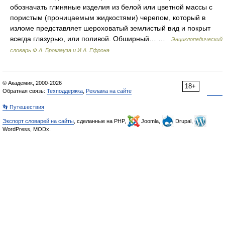
обозначать глиняные изделия из белой или цветной массы с
пористым (проницаемым жидкостями) черепом, который в
изломе представляет шероховатый землистый вид и покрыт
всегда глазурью, или поливой. Обширный… …
Энциклопедический
словарь Ф.А. Брокгауза и И.А. Ефрона
© Академик, 2000-2026
18+
Обратная связь:
Техподдержка
,
Реклама на сайте
👣 Путешествия
Экспорт словарей на сайты
, сделанные на PHP,
Joomla,
Drupal,
WordPress, MODx.