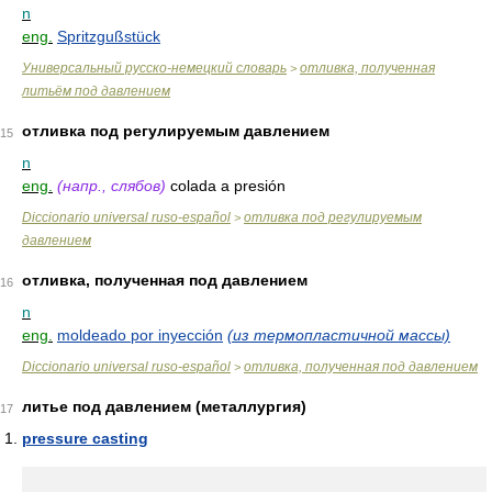
n
eng.
Spritzgußstück
Универсальный русско-немецкий словарь
отливка, полученная
>
литьём под давлением
отливка под регулируемым давлением
15
n
eng.
(напр., слябов)
colada a presión
Diccionario universal ruso-español
отливка под регулируемым
>
давлением
отливка, полученная под давлением
16
n
eng.
moldeado por inyección
(из термопластичной массы)
Diccionario universal ruso-español
отливка, полученная под давлением
>
литье под давлением (металлургия)
17
pressure casting